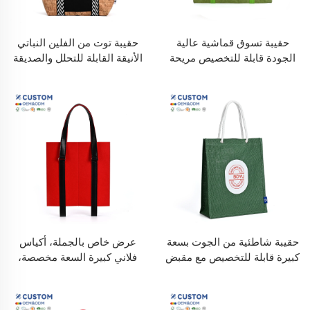
حقيبة تسوق قماشية عالية
حقيبة توت من الفلين النباتي
الجودة قابلة للتخصيص مريحة
الأنيقة القابلة للتحلل والصديقة
الملمس خفيفة الوزن قوية
للبيئة بنمط فيجان مع شعار
وقابلة لإعادة الاستخدام جيب
مخصص وألوان مخصصة،
ملون شاشة شاطئ
حقائب يد، حقائب من الفلين
الطبيعي
حقيبة شاطئية من الجوت بسعة
عرض خاص بالجملة، أكياس
كبيرة قابلة للتخصيص مع مقبض
فلاني كبيرة السعة مخصصة،
من الحبل وجيوب خارجية على
كاجوال، بأيدي عادية، حقائب يد
الطراز الكتان - للسفر أو
كبيرة للإعلان والاستخدام
التسوق
اليومي