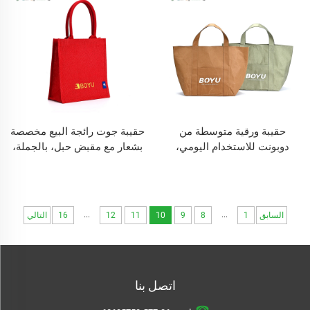
حقيبة ورقية متوسطة من
حقيبة جوت رائجة البيع مخصصة
دوبونت للاستخدام اليومي،
بشعار مع مقبض حبل، بالجملة،
حقيبة كتف فردية، قابلة للغسل،
حقيبة تسوق رخيصة من الكتان
بطانة من القطن والكتان
الكرافت، أكياس طبيعية متينة
صديقة للبيئة، برسالة
...
...
السابق
1
8
9
10
11
12
16
التالي
اتصل بنا