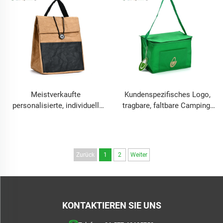
Outdoor-Einsatz
isolierte Thermokühltaschen
Meistverkaufte
Kundenspezifisches Logo,
personalisierte, individuell
tragbare, faltbare Camping-
gestaltbare natürliche
und Picknick-Kühltasche für
waschbare Papiertüte,
große Dosen,
wasserdichte
zusammenklappbare
Einkaufstaschen aus Tyvek
isolierte Thermobrotdose
Zurück
1
2
Weiter
KONTAKTIEREN SIE UNS