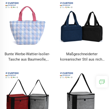
langlebig, luxuriös, isoliert
Damenmode
für Camping mit
Einkaufstaschen
kostenlosem Logo-Muster
Bunte Werbe-Wattier-Isolier-
Maßgeschneiderter
Tasche aus Baumwolle,
koreanischer Stil aus nicht
Großhandel, Aluminiumfolie,
gewebtem Material isolierter
Thermotasche aus
Lunchkühltasche für Büro-
Baumwolle mit Kordelzug
Lunchtasche, Wärmetasche,
OEM, ODM