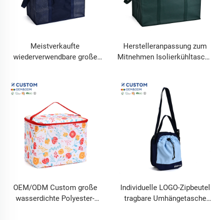
Meistverkaufte
Herstelleranpassung zum
wiederverwendbare große
Mitnehmen Isolierkühltasche
Isolierkühlertasche aus pp-
Schwarz Wasserdichte
Nichtgewebe
Reisetasche aus Vliesstoff
Kühltasche
OEM/ODM Custom große
Individuelle LOGO-Zipbeutel
wasserdichte Polyester-
tragbare Umhängetasche
Tasche mit Reißverschluss,
aus Nylon für draußen,