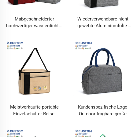
Maßgeschneiderter
Wiederverwendbare nicht
hochwertiger wasserdichter
gewebte Aluminiumfolie-
Lunchbox für Männer,
Wärmeisolierbeutel,
thermische Lunchbox für
wärmegedämmte
Frauen, wiederverwendbare
Einkaufstasche, individuelle
isolierte Lunchtasche für
wärmegedämmte Picknick-
Kinder
und Lunchkühlbox
Meistverkaufte portable
Kundenspezifische Logo
Einzelschulter-Reise-
Outdoor tragbare große
Brotdose aus Polyester mit
Lunchboxen für Schüler und
großer Kapazität und
Büro Kühltasche
Wärmedämmung für den
zusammenklappbare