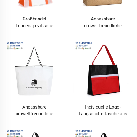
Großhandel
Anpassbare
kundenspezifische
umweltfreundliche
ökologische Einkaufstasche
wasserdichte
aus Vliesstoff,
wiederverwendbare Vlies-
wiederverwendbare Einkaufs-
Einkaufstasche, organische
und Geschenktasche,
schlichte Gestaltung für
personalisiert, ideal für den
Bastelarbeiten, Kerzen,
täglichen Gebrauch und
personalisiert
Werbezwecke
Anpassbare
Individuelle Logo-
umweltfreundliche
Langschultertasche aus
wiederverwendbare Vlies-
Vliesstoff, Umhängetasche
Einkaufstasche, wasserdicht,
mit individueller Botschaft,
organische schlichte
Vliesstoff-Einkaufstasche