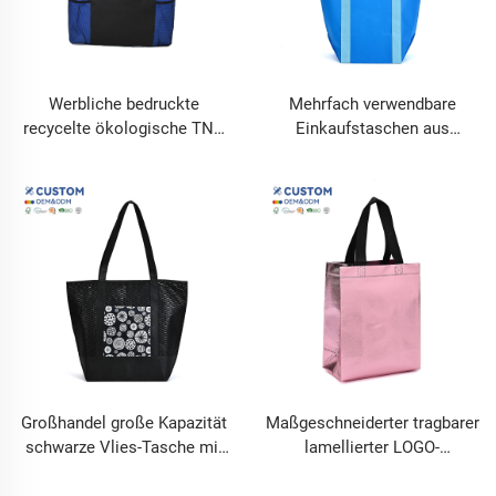
Werbliche bedruckte
Mehrfach verwendbare
recycelte ökologische TNT-
Einkaufstaschen aus
Einkaufstasche aus
recyceltem PP-Nonwoven
Vliesstoff mit Henkeln
mit kundenspezifischem
benutzerdefinierte Taschen
Logo, umweltfreundlich,
laminiertes
Vliesstoffgewebe
Großhandel große Kapazität
Maßgeschneiderter tragbarer
schwarze Vlies-Tasche mit
lamellierter LOGO-
Reißverschluss, individuelle
Stoffbeutel, Vlies-