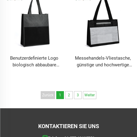
Gestaltung, für
Bastelarbeiten, Kerzen, für
den täglichen Gebrauch
Benutzerdefinierte Logo
Messehandels-Vliestasche,
biologisch abbaubare
günstige und hochwertige
multifunktionale Vlies
wiederverwendbare
wiederverwendbare
Einkaufstasche aus Vlies,
Einkaufstaschen für
Tragetasche kann mit Ihrem
Supermarkt Ausstellung
Logo individuell gestaltet
Zurück
1
2
3
Weiter
Bekleidung Wein
werden
Geschenkverpackung
KONTAKTIEREN SIE UNS