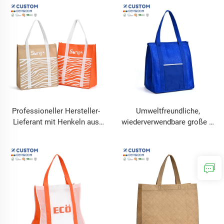
Damenhandtasche mit
Einkaufstasche,
Hawaii Opihi-Druck, Büro-
wiederverwendbare
Alltags-Einkaufstasche
Einkaufstasche mit Laser-
Metallfolie, glänzende PP-
Taschen
Professioneller Hersteller-
Umweltfreundliche,
Lieferant mit Henkeln aus
wiederverwendbare große 2-
Vliesstoff, bedruckt mit
farbige Sublimationsdruck-
Buchstabenmuster, ideal als
Einkaufstasche aus
Geschenk
beschichtetem Vliesstoff
mit Buchstabenmuster, für
den Lebensmitteleinkauf