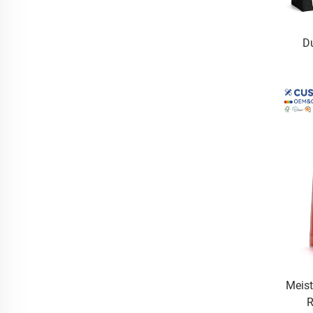
D
Sch
Kraft
Meist
R