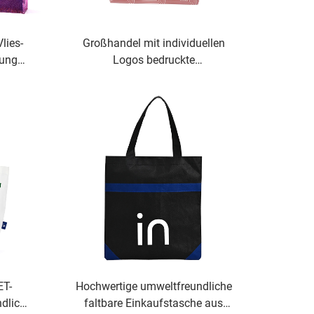
lies-
Großhandel mit individuellen
dung
Logos bedruckte
n
wiederverwendbare recycelbare
ruck
rote PP-Vliesstoff-Einkaufstasche
aus Stoff
ET-
Hochwertige umweltfreundliche
dlich,
faltbare Einkaufstasche aus