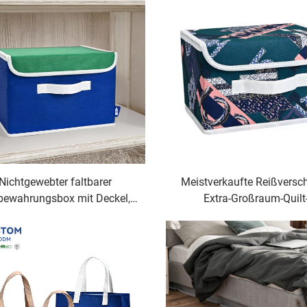
Nichtgewebter faltbarer
Meistverkaufte Reißversch
bewahrungsbox mit Deckel,
Extra-Großraum-Quilt
ie zur Aufbewahrung von
Aufbewahrungstaschen, Sch
dung, Decken, Lebensmitteln
Unterbett-Decken-
 Büchern verwendet werden
Aufbewahrungsorganizer
kann
Kleidung