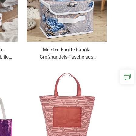
te
Meistverkaufte Fabrik-
rik-
Großhandels-Tasche aus
Vliesstoff, faltbar,
s-
feuchtigkeitsgeschützt, mit
en
Kordelzug, Organizer, doppelt zur
Aufbewahrung in Körben