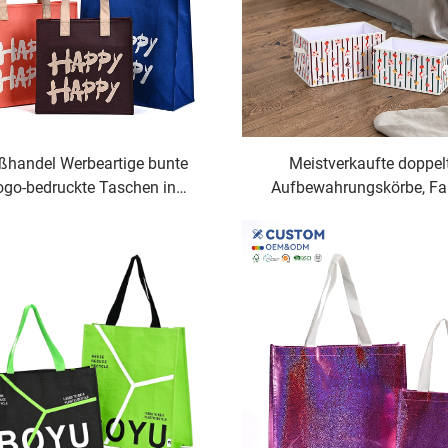
ßhandel Werbeartige bunte
Meistverkaufte doppel
ogo-bedruckte Taschen in
Aufbewahrungskörbe, Fab
Sondergröße aus RPET,
Großhandel, faltbare,
aufstaschen mit Logo-Druck,
feuchtigkeitsfeste Vlie
edruckte Einkaufstaschen
Schnürorganizer für d
Heimgebrauch