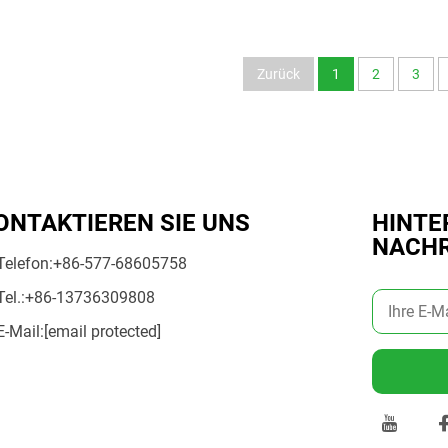
yclingmaterial, ökologisch,
wasserdicht, RPET-
 nicht gewebte Tragetaschen
Einkaufstasche, recycelb
mit Logo
laminierte RPET-Tasc
Zurück
1
2
3
ONTAKTIEREN SIE UNS
HINTE
NACHR
Telefon:
+86-577-68605758
Tel.:
+86-13736309808
E-Mail:
[email protected]