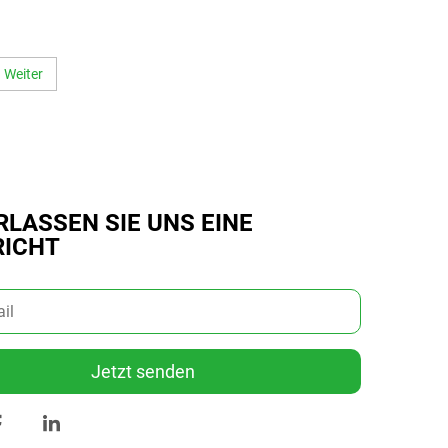
recyceltem RPET, Laurel-Tasche
ar,
mit Punkt-Muster-Sublimation,
he
Alles-Tasche
Weiter
RLASSEN SIE UNS EINE
ICHT
Jetzt senden