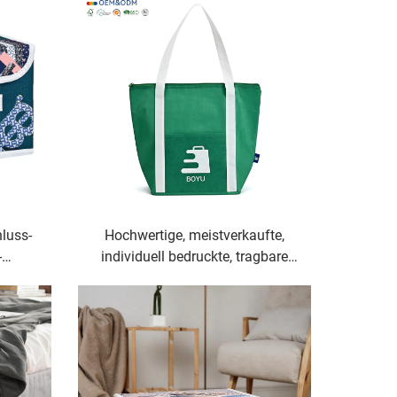
luss-
Hochwertige, meistverkaufte,
-
individuell bedruckte, tragbare
rank-,
große Thermotote aus Vlies,
wasserdicht, aus Vlies
 für