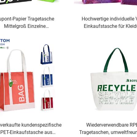
upont-Papier Tragetasche
Hochwertige individuelle V
Mittelgroß Einzelne
Einkaufstasche für Klei
ultertasche Waschbar Aus
Socken zum Einkaufe
papier Mit Baumwoll-Leinen-
Lebensmittel mit Logo-D
Futter Natürliche Öko-
Einkaufstaschen Für
Lebensmitteleinkäufe
verkaufte kundenspezifische
Wiederverwendbare RP
PET-Einkaufstasche aus
Tragetaschen, umweltfreun