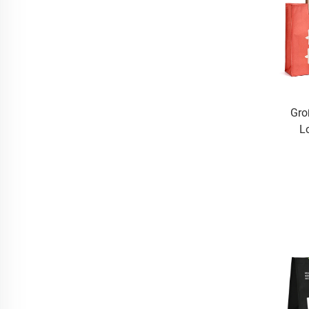
Gro
L
Eink
b