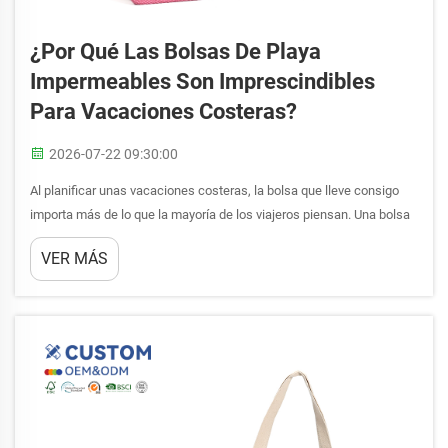
¿Por Qué Las Bolsas De Playa
Impermeables Son Imprescindibles
Para Vacaciones Costeras?
2026-07-22 09:30:00
Al planificar unas vacaciones costeras, la bolsa que lleve consigo
importa más de lo que la mayoría de los viajeros piensan. Una bolsa
estándar de algodón puede parecer una opción conveniente y
VER MÁS
ecológica, pero el entorno playero somete a toda bolsa de algodón a
condiciones para las que nunca fue diseñada...