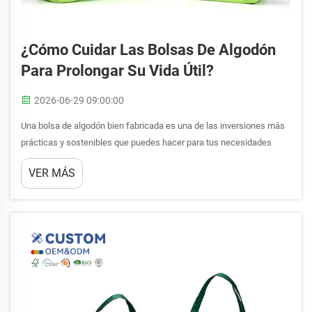
¿Cómo Cuidar Las Bolsas De Algodón
Para Prolongar Su Vida Útil?
2026-06-29 09:00:00
Una bolsa de algodón bien fabricada es una de las inversiones más
prácticas y sostenibles que puedes hacer para tus necesidades
diarias de transporte. Ya la uses para hacer la compra, desplazarte al
VER MÁS
trabajo o llevar objetos personales, la durabilidad y el aspecto de una
bolsa de algodón dependen...