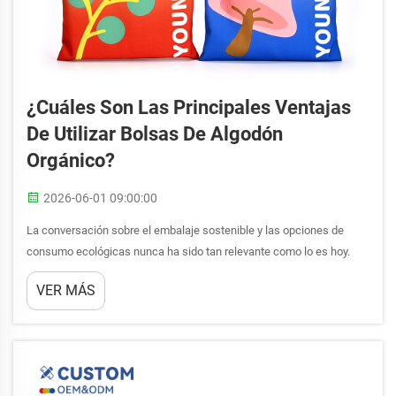
¿Cuáles Son Las Principales Ventajas
De Utilizar Bolsas De Algodón
Orgánico?
2026-06-01 09:00:00
La conversación sobre el embalaje sostenible y las opciones de
consumo ecológicas nunca ha sido tan relevante como lo es hoy.
Entre las muchas alternativas al plástico de un solo uso, la bolsa de
VER MÁS
algodón destaca por su practicidad, versatilidad y respeto por el
medio ambiente...