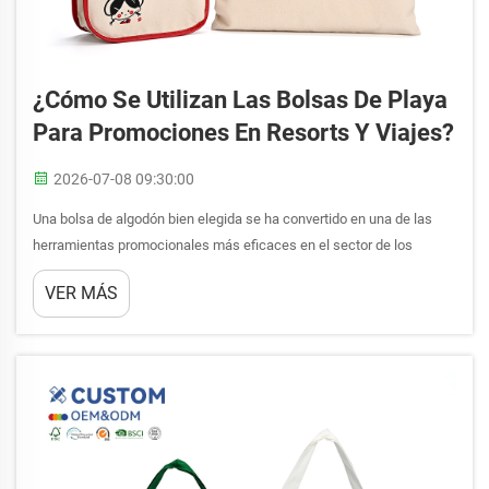
¿Cómo Se Utilizan Las Bolsas De Playa
Para Promociones En Resorts Y Viajes?
2026-07-08 09:30:00
Una bolsa de algodón bien elegida se ha convertido en una de las
herramientas promocionales más eficaces en el sector de los
centros turísticos y los viajes. Hoteles, complejos turísticos,
VER MÁS
operadores turísticos y marcas de viaje recurren constantemente a
la bolsa de algodón como un regalo tangible y reutilizable que los
huéspedes llevan consigo...