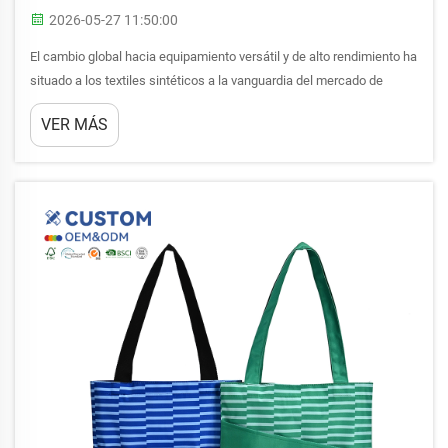
2026-05-27 11:50:00
El cambio global hacia equipamiento versátil y de alto rendimiento ha
situado a los textiles sintéticos a la vanguardia del mercado de
equipaje y equipos. Entre los diversos materiales disponibles, las
VER MÁS
bolsas de poliéster se han convertido en el estándar industrial tanto
para uso casual como...