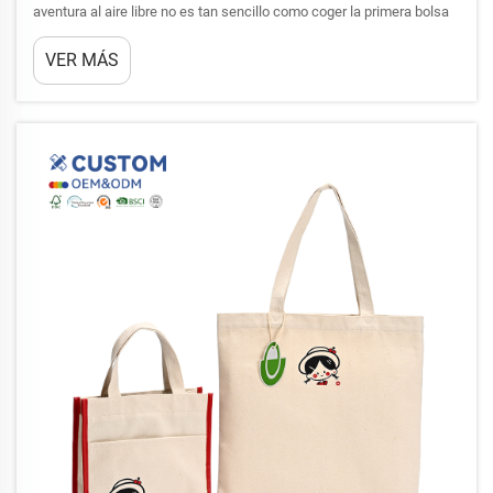
aventura al aire libre no es tan sencillo como coger la primera bolsa
tipo tote que encuentre. Una bolsa de algodón debe equilibrar
VER MÁS
capacidad, durabilidad, comodidad y practicidad, dependiendo del
lugar al que vaya y de lo que tenga previsto llevar...