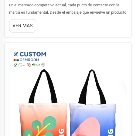
En el mercado competitivo actual, cada punto de contacto con la
marca es fundamental. Desde el embalaje que envuelve un producto
hasta la bolsa reutilizable que el cliente lleva a casa, cada elemento
VER MÁS
comunica quién es su empresa. La bolsa de algodón se ha
convertido en una de las más...