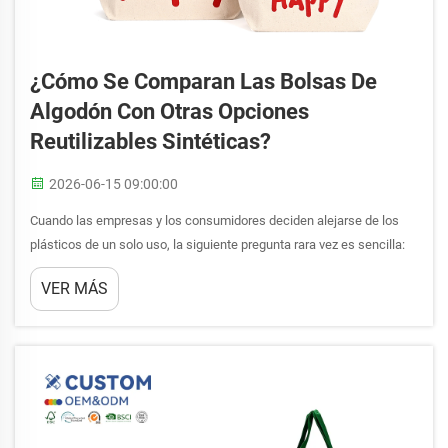
¿Cómo Se Comparan Las Bolsas De
Algodón Con Otras Opciones
Reutilizables Sintéticas?
2026-06-15 09:00:00
Cuando las empresas y los consumidores deciden alejarse de los
plásticos de un solo uso, la siguiente pregunta rara vez es sencilla:
¿qué opción reutilizable ofrece realmente un mejor rendimiento,
VER MÁS
sostenibilidad y valor? La bolsa de algodón ha ocupado durante
mucho tiempo una posición destacada en...