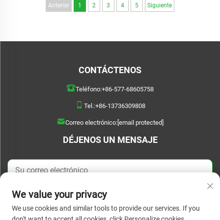
Anterior
1
2
3
4
5
Siguiente
CONTÁCTENOS
Teléfono:
+86-577-68605758
Tel.:
+86-13736309808
Correo electrónico:
[email protected]
DÉJENOS UN MENSAJE
We value your privacy
ENVIAR AHORA
We use cookies and similar tools to provide our services. If you
don't want to accept all cookies, click Personalize cookies.