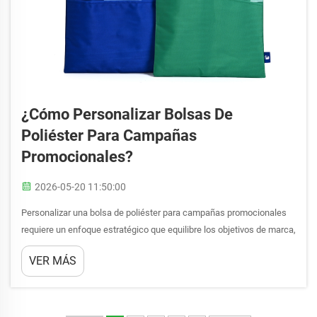
¿Cómo Personalizar Bolsas De
Poliéster Para Campañas
Promocionales?
2026-05-20 11:50:00
Personalizar una bolsa de poliéster para campañas promocionales
requiere un enfoque estratégico que equilibre los objetivos de marca,
las capacidades de producción y las consideraciones
VER MÁS
presupuestarias. A medida que las empresas buscan cada vez más
artículos promocionales sostenibles y rentables...