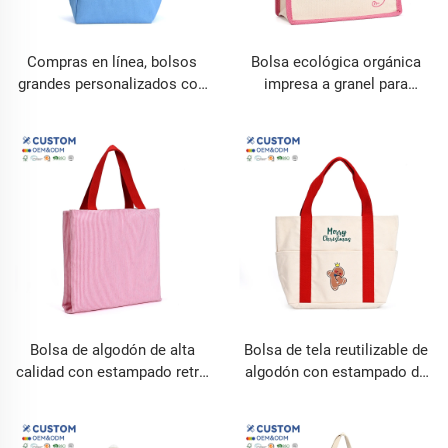
Compras en línea, bolsos
Bolsa ecológica orgánica
grandes personalizados con
impresa a granel para
estampado beige, bolsa de
compras, bolsa tipo tote,
mano de lona de algodón
bolsa de tela de algodón en
con personalización
blanco, bolsa de compras de
lona con logotipo
personalizado
Bolsa de algodón de alta
Bolsa de tela reutilizable de
calidad con estampado retro
algodón con estampado de
a cuadros, bolso de gran
colores caramelo, bolsa de
capacidad para mujer, bolso
lona personalizada con
de hombro de dos capas, de
logotipo para mujeres, bolsa