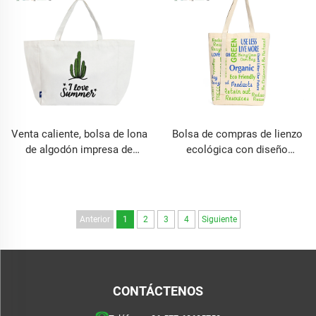
terciopelo, para viaje
de mano en blanco con
bolsillos
Venta caliente, bolsa de lona
Bolsa de compras de lienzo
de algodón impresa de
ecológica con diseño
tamaño estándar con asas
moderno, reutilizable,
de hombro, reciclable, para
tamaño grande, bolsa de
uso diario
algodón con asa, bolsa de
hombro de lienzo de algodón
Anterior
1
2
3
4
Siguiente
CONTÁCTENOS