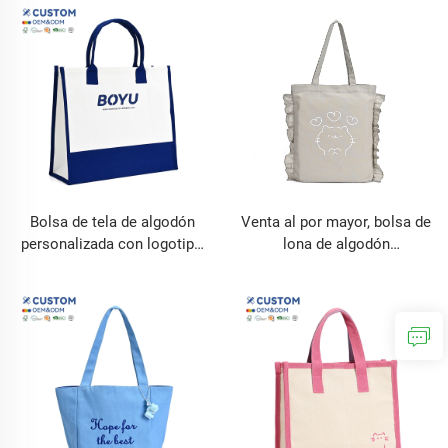
conjunto cosmético
Bolsa de tela de algodón
Venta al por mayor, bolsa de
personalizada con logotipo
lona de algodón
impreso para viaje bolsa de
personalizada para envíos
regalo de boda con letras
con bolsillo e impresión por
bolsa de playa de algodón
sublimación, bolsas tote
extra grande
para mujer con logotipo
impreso personalizado