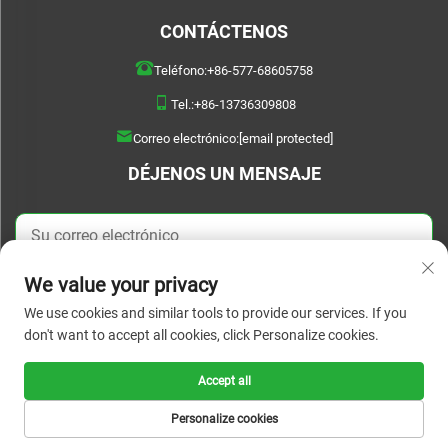
CONTÁCTENOS
Teléfono:
+86-577-68605758
Tel.:
+86-13736309808
Correo electrónico:
[email protected]
DÉJENOS UN MENSAJE
We value your privacy
ENVIAR AHORA
We use cookies and similar tools to provide our services. If you
don't want to accept all cookies, click Personalize cookies.
Accept all
Copyright © 2026 WENZHOU BOYU DAILYUSED PRODUCTS CO..LTD. Todos los
derechos reservados. |
Política de privacidad
Personalize cookies