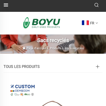
FR
Sacs recyclés
Page d’accueil
>
Produits
>
Sacs recyclés
TOUS LES PRODUITS