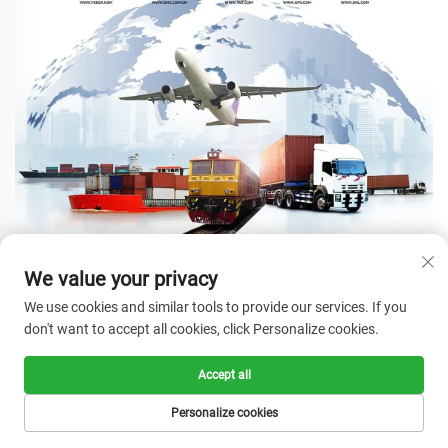
We value your privacy
We use cookies and similar tools to provide our services. If you
Q1 : Êtes-vous une usine ou une société de commerce ? 
don't want to accept all cookies, click Personalize cookies.
A : Nous sommes une usine et nous avons plus de 400 travailleurs. 
Accept all
Personalize cookies
Q2 : Où est située votre usine ? 