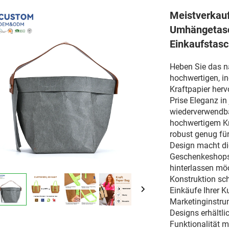
Meistverkauf
Umhängetasc
Einkaufstas
Heben Sie das n
hochwertigen, in
Kraftpapier herv
Prise Eleganz in
wiederverwendba
hochwertigem Kra
robust genug für
Design macht di
Geschenkeshops 
hinterlassen möc
Konstruktion sc
Einkäufe Ihrer K
Marketinginstru
Designs erhältli
Funktionalität m