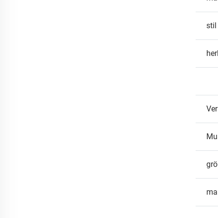
stil
her
Ver
Mus
gr
ma