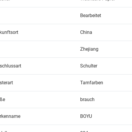
Bearbeitet
kunftsort
China
Zhejiang
schlussart
Schulter
terart
Tarnfarben
öße
brauch
rkenname
BOYU