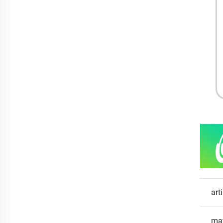
art
mat