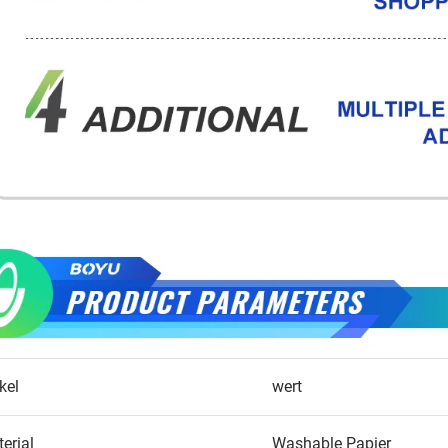
ikel
wert
erial
Washable Papier