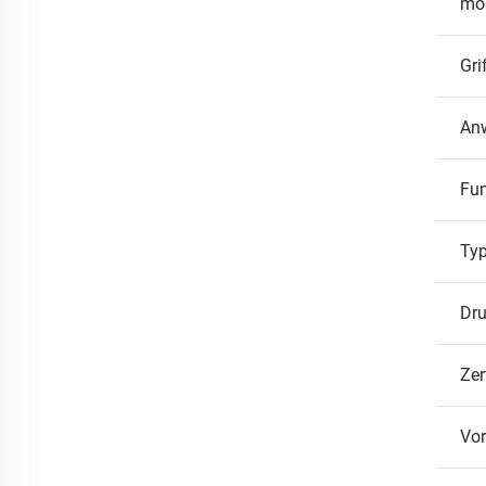
mo
Gri
An
Fun
Ty
Dru
Zer
Vor