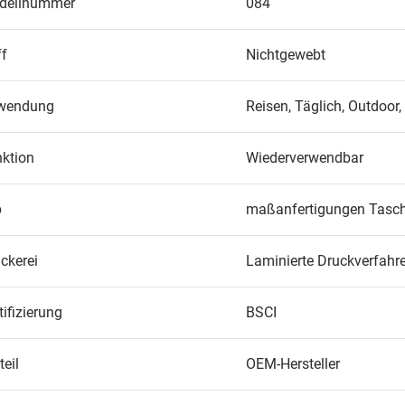
dellnummer
084
ff
Nichtgewebt
wendung
Reisen, Täglich, Outdoor
ktion
Wiederverwendbar
p
maßanfertigungen Tasc
ckerei
Laminierte Druckverfahr
tifizierung
BSCI
teil
OEM-Hersteller