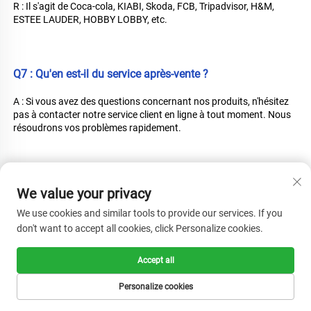
R : Il s'agit de Coca-cola, KIABI, Skoda, FCB, Tripadvisor, H&M, 
ESTEE LAUDER, HOBBY LOBBY, etc. 
Q7 : Qu'en est-il du service après-vente ? 
A : Si vous avez des questions concernant nos produits, n'hésitez 
pas à contacter notre service client en ligne à tout moment. Nous 
résoudrons vos problèmes rapidement. 
Q8 : Quels termes de paiement acceptez-vous ? 
We value your privacy
A : Nous acceptons uniquement le paiement intégral par virement 
We use cookies and similar tools to provide our services. If you
bancaire ! 
don't want to accept all cookies, click Personalize cookies.
Accept all
Produits recommandés
Personalize cookies