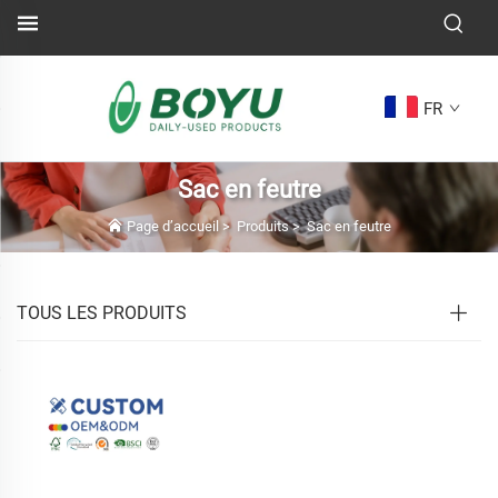
FR
Sac en feutre
Page d’accueil
>
Produits
>
Sac en feutre
TOUS LES PRODUITS