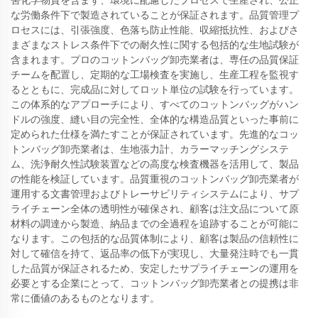
害化学物質を含まず、環境に配慮したプロセスで生産され、公正
な労働条件下で製造されていることが保証されます。品質管理プ
ロセスには、引張強度、色落ち防止性能、収縮抵抗性、およびさ
まざまなストレス条件下での耐久性に関する包括的な生地試験が
含まれます。プロのコットンバッグ卸売業者は、専任の品質保証
チームを配置し、定期的な工場検査を実施し、生産工程を監視す
るとともに、完成品に対してロット単位の試験を行っています。
この体系的なアプローチにより、すべてのコットンバッグがハン
ドルの強度、縫い目の完全性、全体的な構造品質といった事前に
定められた仕様を満たすことが保証されています。先進的なコッ
トンバッグ卸売業者は、生地張力計、カラーマッチングシステ
ム、洗浄耐久性試験装置などの高度な検査機器を活用して、製品
の性能を検証しています。品質重視のコットンバッグ卸売業者が
運用する文書管理およびトレーサビリティシステムにより、サプ
ライチェーン全体の透明性が確保され、顧客は注文品について原
材料の調達から製造、納品までの全過程を追跡することが可能に
なります。この包括的な品質体制により、顧客は製品の信頼性に
対して確信を持て、返品率の低下が実現し、大量発注時でも一貫
した品質が保証されるため、安定したサプライチェーンの運用を
必要とする企業にとって、コットンバッグ卸売業者との提携は非
常に価値のあるものとなります。