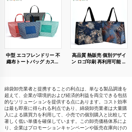
中型 エコフレンドリー 不
高品質 熱販売 個別デザイ
織布トートバッグ カスタ
ン ロゴ印刷 再利用可能 生
ムロゴ対応 再利用可能な
分解性 不織布 ショッピン
PLA PCショッピングバッ
グ用
グ キャラクターハンドル
付き
綿袋卸売業者と提携することの利点は、単なる製品調達を
超えて、企業が環境的および経済的利益を両立できる包括
的なソリューションを提供する点にあります。コスト効率
は最も即座に得られる利点であり、綿袋卸売業者は大量購
入による購買力を利用して、小売での個別購入と比較して
著しく低い単価を確保しています。この卸売価格体系によ
り、企業はプロモーションキャンペーンや販売在庫向けの