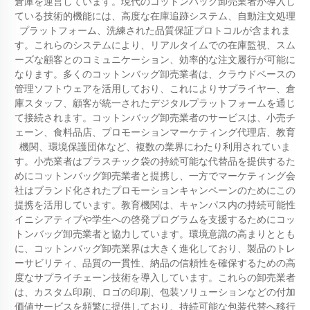
倉庫を運営しています。現代のコットンバッグ卸売業者が導入し
ている技術的機能には、高度な在庫追跡システム、自動注文処理
プラットフォーム、洗練された品質保証プロトコルが含まれま
す。これらのシステムにより、リアルタイムでの在庫監視、スム
ーズな顧客とのコミュニケーション、効率的な注文履行が可能に
なります。多くのコットンバッグ卸売業者は、クラウドベースの
管理ソフトウェアを活用しており、これによりサプライヤー、倉
庫スタッフ、顧客が統一されたデジタルプラットフォームを通じ
て接続されます。コットンバッグ卸売業者のサービスは、小売チ
ェーン、食料品店、プロモーションマーケティング代理店、教育
機関、環境保護団体など、複数の業界にわたり利用されていま
す。小売業者はプラスチック袋の持続可能な代替品を提供するた
めにコットンバッグ卸売業者と提携し、一方でマーケティング会
社はブランド化されたプロモーションキャンペーンのためにこの
提携を活用しています。教育機関は、キャンパス内の持続可能性
イニシアティブや学生への啓発プログラムを支援するためにコッ
トンバッグ卸売業者と協力しています。環境意識の高まりととも
に、コットンバッグ卸売業界は大きく進化しており、製品のトレ
ーサビリティ、品質の一貫性、納品の信頼性を確保するための高
度なサプライチェーン技術を導入しています。これらの卸売業者
は、カスタム印刷、ロゴの印刷、包装ソリューションなどの付加
価値サービスを頻繁に提供しており、持続可能な包装代替へ移行