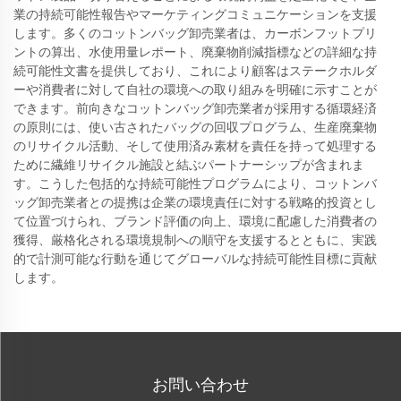
業の持続可能性報告やマーケティングコミュニケーションを支援
します。多くのコットンバッグ卸売業者は、カーボンフットプリ
ントの算出、水使用量レポート、廃棄物削減指標などの詳細な持
続可能性文書を提供しており、これにより顧客はステークホルダ
ーや消費者に対して自社の環境への取り組みを明確に示すことが
できます。前向きなコットンバッグ卸売業者が採用する循環経済
の原則には、使い古されたバッグの回収プログラム、生産廃棄物
のリサイクル活動、そして使用済み素材を責任を持って処理する
ために繊維リサイクル施設と結ぶパートナーシップが含まれま
す。こうした包括的な持続可能性プログラムにより、コットンバ
ッグ卸売業者との提携は企業の環境責任に対する戦略的投資とし
て位置づけられ、ブランド評価の向上、環境に配慮した消費者の
獲得、厳格化される環境規制への順守を支援するとともに、実践
的で計測可能な行動を通じてグローバルな持続可能性目標に貢献
します。
お問い合わせ