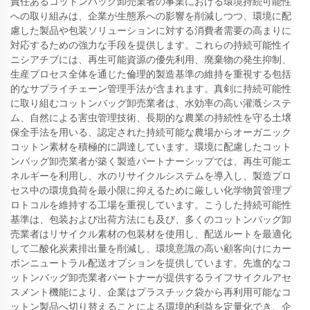
責任あるコットンバッグ卸売業者の事業における環境持続可能性
への取り組みは、企業が生態系への影響を削減しつつ、環境に配
慮した製品や包装ソリューションに対する消費者需要の高まりに
対応するための強力な手段を提供します。これらの持続可能性イ
ニシアチブには、再生可能資源の優先利用、廃棄物の発生抑制、
生産プロセス全体を通じた倫理的製造基準の維持を重視する包括
的なサプライチェーン管理手法が含まれます。真剣に持続可能性
に取り組むコットンバッグ卸売業者は、水効率の高い灌漑システ
ム、自然による害虫管理技術、長期的な農業の持続性を守る土壌
保全手法を用いる、認定された持続可能な農場からオーガニック
コットン素材を積極的に調達しています。環境に配慮したコット
ンバッグ卸売業者が築く製造パートナーシップでは、再生可能エ
ネルギーを利用し、水のリサイクルシステムを導入し、製造プロ
セス中の環境負荷を最小限に抑えるために厳しい化学物質管理プ
ロトコルを維持する工場を重視しています。こうした持続可能性
基準は、包装および出荷方法にも及び、多くのコットンバッグ卸
売業者はリサイクル素材の包装材を使用し、配送ルートを最適化
して二酸化炭素排出量を削減し、環境意識の高い顧客向けにカー
ボンニュートラル配送オプションを提供しています。先進的なコ
ットンバッグ卸売業者パートナーが提供するライフサイクルアセ
スメント機能により、企業はプラスチック袋から再利用可能なコ
ットン製品へ切り替えることによる環境的利益を定量化でき、企