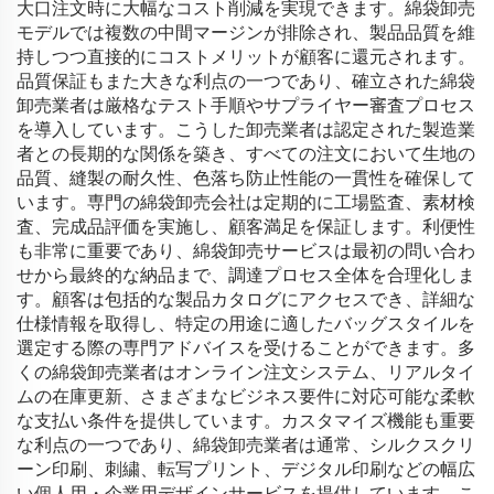
大口注文時に大幅なコスト削減を実現できます。綿袋卸売
モデルでは複数の中間マージンが排除され、製品品質を維
持しつつ直接的にコストメリットが顧客に還元されます。
品質保証もまた大きな利点の一つであり、確立された綿袋
卸売業者は厳格なテスト手順やサプライヤー審査プロセス
を導入しています。こうした卸売業者は認定された製造業
者との長期的な関係を築き、すべての注文において生地の
品質、縫製の耐久性、色落ち防止性能の一貫性を確保して
います。専門の綿袋卸売会社は定期的に工場監査、素材検
査、完成品評価を実施し、顧客満足を保証します。利便性
も非常に重要であり、綿袋卸売サービスは最初の問い合わ
せから最終的な納品まで、調達プロセス全体を合理化しま
す。顧客は包括的な製品カタログにアクセスでき、詳細な
仕様情報を取得し、特定の用途に適したバッグスタイルを
選定する際の専門アドバイスを受けることができます。多
くの綿袋卸売業者はオンライン注文システム、リアルタイ
ムの在庫更新、さまざまなビジネス要件に対応可能な柔軟
な支払い条件を提供しています。カスタマイズ機能も重要
な利点の一つであり、綿袋卸売業者は通常、シルクスクリ
ーン印刷、刺繍、転写プリント、デジタル印刷などの幅広
い個人用・企業用デザインサービスを提供しています。こ