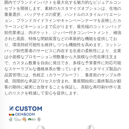
囲内でブランドインパクトを最大化する魅力的なビジュアルコン
セプトを開発します。素材のカスタマイズオプションは、生地の
重量選択、バッグサイズの変更、ハンドルのスタイルバリエーシ
ョン、ブランドガイドラインやキャンペーンテーマを反映したカ
ラーコンビネーションまで広がります。最先端のコットンバッグ
卸売業者は、内ポケット、ジッパー付きコンパートメント、補強
された底面、特殊な閉鎖装置などの革新的な機能を提供してお
り、環境持続可能性を維持しつつも機能性を高めます。コットン
バッグ卸売業者のサービスに内在する生産の柔軟性により、企業
は小規模なプロモーション用数量から大規模な小売在庫注文ま
で、カスタム数量を自由に発注でき、多様な予算要件に対応可能
なスケーラブルな価格体系が整っています。カスタマイズ製品の
品質管理には、色校正（カラープルーフ）、量産前のサンプル作
成、段階的な承認プロセスが含まれ、量産開始前に最終製品が顧
客の期待に確実に合致することを保証し、高額な再印刷や作り直
しのリスクを軽減して安心を提供します。