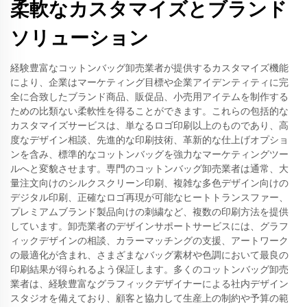
柔軟なカスタマイズとブランド
ソリューション
経験豊富なコットンバッグ卸売業者が提供するカスタマイズ機能
により、企業はマーケティング目標や企業アイデンティティに完
全に合致したブランド商品、販促品、小売用アイテムを制作する
ための比類ない柔軟性を得ることができます。これらの包括的な
カスタマイズサービスは、単なるロゴ印刷以上のものであり、高
度なデザイン相談、先進的な印刷技術、革新的な仕上げオプショ
ンを含み、標準的なコットンバッグを強力なマーケティングツー
ルへと変貌させます。専門のコットンバッグ卸売業者は通常、大
量注文向けのシルクスクリーン印刷、複雑な多色デザイン向けの
デジタル印刷、正確なロゴ再現が可能なヒートトランスファー、
プレミアムブランド製品向けの刺繍など、複数の印刷方法を提供
しています。卸売業者のデザインサポートサービスには、グラフ
ィックデザインの相談、カラーマッチングの支援、アートワーク
の最適化が含まれ、さまざまなバッグ素材や色調において最良の
印刷結果が得られるよう保証します。多くのコットンバッグ卸売
業者は、経験豊富なグラフィックデザイナーによる社内デザイン
スタジオを備えており、顧客と協力して生産上の制約や予算の範