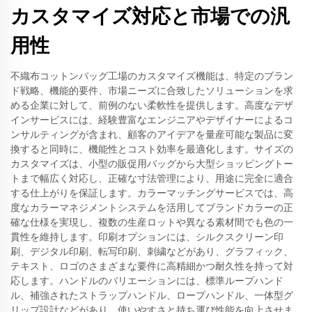
カスタマイズ対応と市場での汎
用性
不織布コットンバッグ工場のカスタマイズ機能は、特定のブラン
ド戦略、機能的要件、市場ニーズに合致したソリューションを求
める企業に対して、前例のない柔軟性を提供します。高度なデザ
インサービスには、経験豊富なエンジニアやデザイナーによるコ
ンサルティングが含まれ、顧客のアイデアを量産可能な製品に変
換すると同時に、機能性とコスト効率を最適化します。サイズの
カスタマイズは、小型の販促用バッグから大型ショッピングトー
トまで幅広く対応し、正確な寸法管理により、用途に完全に適合
する仕上がりを保証します。カラーマッチングサービスでは、高
度なカラーマネジメントシステムを活用してブランドカラーの正
確な仕様を実現し、複数の生産ロットや異なる素材間でも色の一
貫性を維持します。印刷オプションには、シルクスクリーン印
刷、デジタル印刷、転写印刷、刺繍などがあり、グラフィック、
テキスト、ロゴのさまざまな要件に高精細かつ耐久性を持って対
応します。ハンドルのバリエーションには、標準ループハンド
ル、補強されたストラップハンドル、ロープハンドル、一体型グ
リップ設計などがあり、使いやすさと持ち運び性能を向上させま