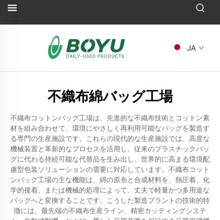
JA
不織布綿バッグ工場
不織布コットンバッグ工場は、先進的な不織布技術とコットン素
材を組み合わせて、環境にやさしく再利用可能なバッグを製造す
る専門の生産施設です。これらの現代的な生産施設では、高度な
機械装置と革新的なプロセスを活用し、従来のプラスチックバッ
グに代わる持続可能な代替品を生み出し、世界的に高まる環境配
慮型包装ソリューションの需要に対応しています。不織布コット
ンバッグ工場の主な機能は、綿の原糸と合成材料を、熱圧着、化
学的接着、または機械的処理によって、丈夫で軽量かつ多用途な
バッグへと変換することです。こうした製造プラントの技術的特
徴には、最先端の不織布生産ライン、精密カッティングシステ