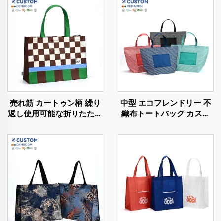
売れ筋 カートゥン柄 繰り
中型 エコフレンドリー 不
返し使用可能な折りたたみ
織布トートバッグ カスタ
トートバッグ 女性用リサ
ムロゴ対応 再利用可能な
イクルRPET不織布ショッ
PLA PCショッピングバッ
ピングバッグ
グ キャラクターハンドル
付き