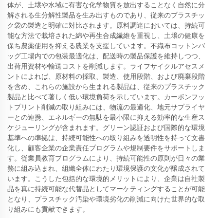
体が、土壌や水域に有害な化学物質を放出することなく自然に分
解される生分解性製品を生み出すものであり、従来のプラスチッ
ク袋の製造と明確に対比されます。原料調達においては、持続可
能な方法で栽培された綿や再生合成繊維を重視し、土壌の健康を
保ち農薬使用を抑える農業を支援しています。不織布コットンバ
ッグ工場内での包装最適化は、配送時の製品保護を維持しつつ、
出荷用資材や輸送コストを削減します。ライフサイクルアセスメ
ントによれば、原材料の採取、製造、使用段階、および廃棄段階
を含め、これらの施設から生まれる製品は、従来のプラスチック
製品と比べて著しく低い環境負荷を示しています。カーボンフッ
トプリント削減の取り組みには、物流の最適化、地元サプライヤ
ーとの連携、エネルギーの無駄を最小限に抑える効率的な生産ス
ケジューリングが含まれます。グリーン認証および国際的な環境
基準への準拠は、持続可能性への取り組みを透明性を持って文書
化し、顧客企業の企業責任プログラムや規制要件をサポートしま
す。従業員教育プログラムにより、持続可能性の原則が日々の業
務に組み込まれ、組織全体にわたり環境保護の文化が醸成されて
います。こうした包括的な環境的メリットにより、企業は自社製
品を真に持続可能な代替品としてマーケティングすることが可能
となり、プラスチック汚染や環境劣化の削減に向けた世界的な取
り組みにも貢献できます。