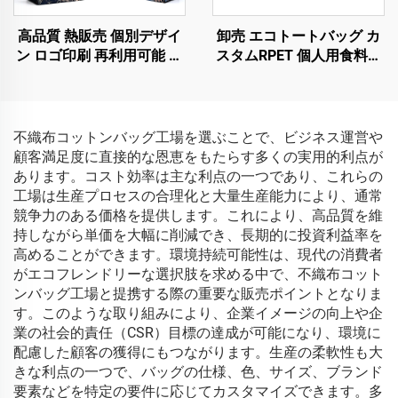
高品質 熱販売 個別デザイ
卸売 エコトートバッグ カ
ン ロゴ印刷 再利用可能 生
スタムRPET 個人用食料品
分解性 不織布 ショッピン
ショッピングトート 再利
グ用
用可能な新奇ギフトプロモ
ーション用トートバッグ
不織布コットンバッグ工場を選ぶことで、ビジネス運営や
顧客満足度に直接的な恩恵をもたらす多くの実用的利点が
あります。コスト効率は主な利点の一つであり、これらの
工場は生産プロセスの合理化と大量生産能力により、通常
競争力のある価格を提供します。これにより、高品質を維
持しながら単価を大幅に削減でき、長期的に投資利益率を
高めることができます。環境持続可能性は、現代の消費者
がエコフレンドリーな選択肢を求める中で、不織布コット
ンバッグ工場と提携する際の重要な販売ポイントとなりま
す。このような取り組みにより、企業イメージの向上や企
業の社会的責任（CSR）目標の達成が可能になり、環境に
配慮した顧客の獲得にもつながります。生産の柔軟性も大
きな利点の一つで、バッグの仕様、色、サイズ、ブランド
要素などを特定の要件に応じてカスタマイズできます。多