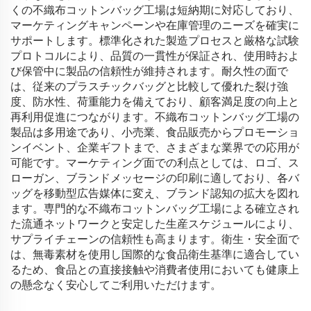
くの不織布コットンバッグ工場は短納期に対応しており、
マーケティングキャンペーンや在庫管理のニーズを確実に
サポートします。標準化された製造プロセスと厳格な試験
プロトコルにより、品質の一貫性が保証され、使用時およ
び保管中に製品の信頼性が維持されます。耐久性の面で
は、従来のプラスチックバッグと比較して優れた裂け強
度、防水性、荷重能力を備えており、顧客満足度の向上と
再利用促進につながります。不織布コットンバッグ工場の
製品は多用途であり、小売業、食品販売からプロモーショ
ンイベント、企業ギフトまで、さまざまな業界での応用が
可能です。マーケティング面での利点としては、ロゴ、ス
ローガン、ブランドメッセージの印刷に適しており、各バ
ッグを移動型広告媒体に変え、ブランド認知の拡大を図れ
ます。専門的な不織布コットンバッグ工場による確立され
た流通ネットワークと安定した生産スケジュールにより、
サプライチェーンの信頼性も高まります。衛生・安全面で
は、無毒素材を使用し国際的な食品衛生基準に適合してい
るため、食品との直接接触や消費者使用においても健康上
の懸念なく安心してご利用いただけます。