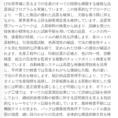
び出荷準備に至るまでの生産のすべての段階を網羅する厳格な品
質保証プログラムを実施しています。この体系的なアプローチに
より、一貫した製品の優れた品質を確保し、欠陥を最小限に抑え
ながら、業界基準を上回る顧客満足度を維持しています。品質管
理フレームワークは、入荷材料の検査から始まり、訓練を受けた
技術者が標準化された試験手順を用いて紙の品質、インクの均一
性、接着剤の性能、ハンドルの耐久性を評価します。各ロットの
原材料は、引張強度試験、色再現性の確認、寸法の整合性チェッ
クを含む包括的な評価を経て、定められた仕様への適合が確認さ
れます。生産工程中には、印刷位置の正確さ、色の均一性、切断
精度、組立の完全性を監視する複数のチェックポイント検査を実
施しています。自動検査システムは高度な画像処理技術を活用
し、手作業での検査では見逃されがちな微細な欠陥、色の違い、
寸法の不具合を検出します。統計的品質管理手法により、リアル
タイムで生産指標を追跡し、許容範囲を超える変動が発生した場
合には即座に是正措置を講じることが可能になります。ギフトバ
ッグ工場では、すべての品質測定結果について詳細な記録を保持
しており、継続的改善活動や顧客に対する説明責任を支える包括
的なトレーサビリティ記録を作成しています。最終検査手順には
機能テストが含まれ、バッグは模擬使用条件下でのハンドル接合
部の強度、縫い目のかがりの完全性、全体的な構造的耐久性を検