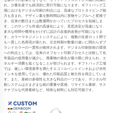
れ、少量生産でも経済的に実行可能になります。ギフトバッグ工
場におけるデジタル印刷の利点には、迅速なプロトタイピング能
力も含まれ、デザイン案を数時間以内に実物サンプルへと変換で
き、従来の数日または数週間かかっていたプロセスを短縮しま
す。このサンプル作成の高速化により、意思決定が迅速になり、
多大な時間や費用をかけずに設計の反復的改善が可能になりま
す。カラーマネジメントシステムにより、複数の生産ロット間で
も一貫した色再現が保たれ、注文時期や数量の違いに関わらずブ
ランドカラーの一貫性が維持されます。デジタル印刷技術の環境
への利点としては、従来のオフセット印刷プロセスと比較して化
学薬品の使用量が減少し、廃棄物の発生が最小限に抑えられ、エ
ネルギー消費も低くなることが挙げられます。ギフトバッグ工場
では、厳しい環境基準を満たすエコソルベントインキおよび水性
インキを使用しており、優れた印刷品質と耐久性を両立していま
す。また、基材の多様性も大きな利点の一つであり、デジタル印
刷システムはさまざまな紙の重量や質感、リサイクル素材、サス
テナブルな代替素材など、特殊な材料にも対応可能です。