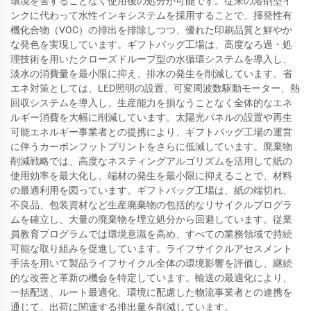
環境を害することなく使用後の処分が可能です。従来の溶剤型イ
ンクに代わって水性インキシステムを採用することで、揮発性有
機化合物（VOC）の排出を排除しつつ、優れた印刷品質と鮮やか
な発色を実現しています。ギフトバッグ工場は、高度なろ過・処
理技術を用いたクローズドループ型の水循環システムを導入し、
淡水の消費量を最小限に抑え、排水の発生を削減しています。省
エネ対策としては、LED照明の設置、可変周波数駆動モーター、熱
回収システムを導入し、生産能力を損なうことなく全体的なエネ
ルギー消費を大幅に削減しています。太陽光パネルの設置や再生
可能エネルギー事業者との提携により、ギフトバッグ工場の運営
に伴うカーボンフットプリントをさらに低減しています。廃棄物
削減戦略では、高度なネスティングアルゴリズムを活用して紙の
使用効率を最大化し、端材の発生を最小限に抑えることで、材料
の最適利用を図っています。ギフトバッグ工場は、紙の端切れ、
不良品、包装資材など生産廃棄物の包括的なリサイクルプログラ
ムを確立し、大量の廃棄物を埋立処分から回避しています。従業
員教育プログラムでは環境意識を高め、すべての業務領域で持続
可能な取り組みを促進しています。ライフサイクルアセスメント
手法を用いて製品ライフサイクル全体の環境影響を評価し、継続
的な改善と革新の機会を特定しています。輸送の最適化により、
一括配送、ルート最適化、環境に配慮した物流事業者との連携を
通じて、出荷に関連する排出量を削減しています。