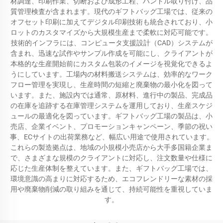
材調達、印刷作業、切断および成形工程、ハンドル取り付け、品
質管理検査が含まれます。現代のギフトバッグ工場では、従来の
オフセット印刷に加えてデジタル印刷技術も統合されており、小
ロットのカスタマイズから大規模生産まで柔軟に対応可能です。
技術的インフラには、コンピュータ支援設計（CAD）システムが
含まれ、迅速な試作やサンプル作成を可能にし、クライアントが
本格的な生産開始前にカスタム包装のイメージを視覚化できるよ
うにしています。工場内の材料搬送システムは、効率的なワーク
フロー管理を実現し、生産時間の短縮と廃棄物の最小化を図って
います。また、施設内では通常、原材料、進行中の製品、完成品
の在庫を追跡する在庫管理システムを運用しており、生産スケジ
ュールの最適化を図っています。ギフトバッグ工場の製品は、小
売店、企業イベント、プロモーションキャンペーン、季節の祝い
事、ECサイトの出荷業務など、幅広い用途で使用されています。
これらの製造拠点は、地域の小規模小売店から大手多国籍企業ま
で、さまざまな規模のクライアントに対応し、注文数量や仕様に
応じた生産体制を整えています。また、ギフトバッグ工場では、
環境意識の高まりに対応するため、エコフレンドリーな素材の採
用や廃棄物削減の取り組みを通じて、持続可能性を重視していま
す。