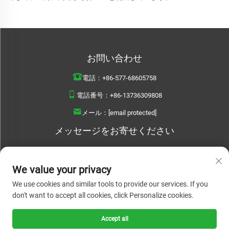
お問い合わせ
電話：
+86-577-68605758
電話番号：
+86-13736309808
メール：
[email protected]
メッセージをお寄せください
We value your privacy
We use cookies and similar tools to provide our services. If you
今すぐ送信
don't want to accept all cookies, click Personalize cookies.
Accept all
Copyright © 2025 WENZHOU BOYU DAILYUSED PRODUCTS CO..LTD. All rights