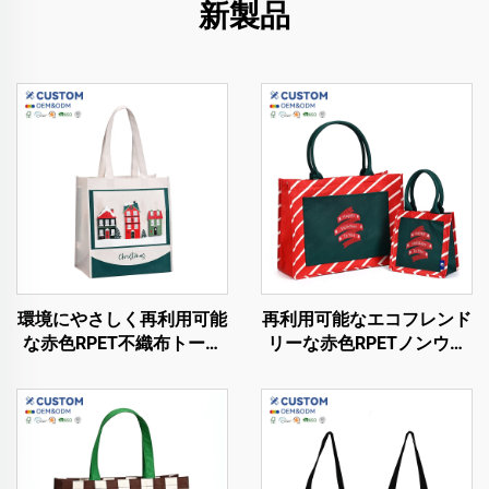
新製品
環境にやさしく再利用可能
再利用可能なエコフレンド
な赤色RPET不織布トート
リーな赤色RPETノンウォ
ショッピングバッグ 折り
ーブントートショッピング
たたみ可能で持続可能な製
バッグ 折りたたみ可能 サ
品
ステナブル 耐久性あり 文
字柄 ヒートトランスファ
ーメディアム