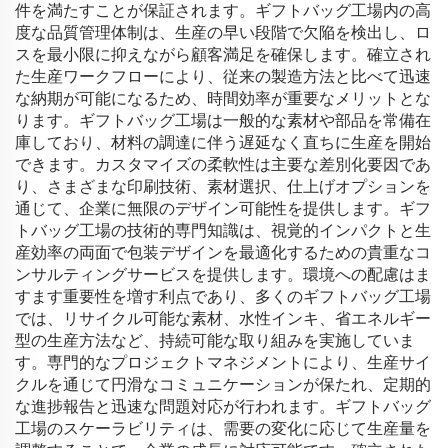
件を満たすことが保証されます。ギフトバッグ工場内の高
度な品質管理体制は、生産の早い段階で欠陥を検出し、ロ
スを最小限に抑えながら顧客満足を確保します。確立され
た生産ワークフローにより、従来の製造方法と比べて迅速
な納期が可能になるため、時間効率が重要なメリットとな
ります。ギフトバッグ工場は一般的な素材や部品を常備在
庫しており、材料の調達に伴う遅延なく直ちに生産を開始
できます。カスタマイズの柔軟性は主要な差別化要因であ
り、さまざまな印刷技術、素材選択、仕上げオプションを
通じて、企業に無限のデザイン可能性を提供します。ギフ
トバッグ工場の技術的専門知識は、視覚的インパクトと生
産効率の両面で包装デザインを最適化するための貴重なコ
ンサルティングサービスを提供します。環境への配慮はま
すます重要性を増す利点であり、多くのギフトバッグ工場
では、リサイクル可能な素材、水性インキ、省エネルギー
型の生産方法など、持続可能な取り組みを実施していま
す。専門的なプロジェクトマネジメントにより、生産サイ
クルを通じて円滑なコミュニケーションが保たれ、定期的
な進捗報告と迅速な問題対応が行われます。ギフトバッグ
工場のスケーラビリティは、需要の変化に応じて生産量を