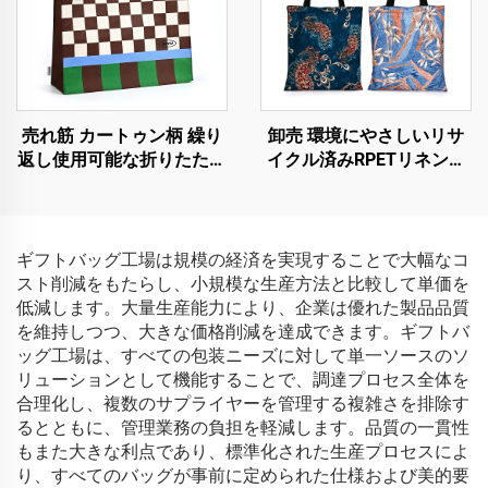
売れ筋 カートゥン柄 繰り
卸売 環境にやさしいリサ
返し使用可能な折りたたみ
イクル済みRPETリネン化
トートバッグ 女性用リサ
粧ポーチ カスタムロゴ 防
イクルRPET不織布ショッ
水リサイクル可能ショッピ
ピングバッグ
ングバッグ
ギフトバッグ工場は規模の経済を実現することで大幅なコ
スト削減をもたらし、小規模な生産方法と比較して単価を
低減します。大量生産能力により、企業は優れた製品品質
を維持しつつ、大きな価格削減を達成できます。ギフトバ
ッグ工場は、すべての包装ニーズに対して単一ソースのソ
リューションとして機能することで、調達プロセス全体を
合理化し、複数のサプライヤーを管理する複雑さを排除す
るとともに、管理業務の負担を軽減します。品質の一貫性
もまた大きな利点であり、標準化された生産プロセスによ
り、すべてのバッグが事前に定められた仕様および美的要