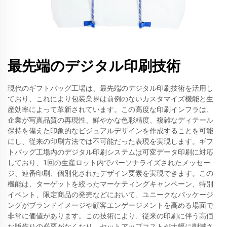
最先端のデジタル印刷技術
現代のギフトバッグ工場は、最先端のデジタル印刷技術を活用し
ており、これにより包装業界は前例のないカスタマイズ機能と生
産効率によって革新されています。この高度な印刷インフラは、
企業が写真品質の再現性、鮮やかな色彩精度、複雑なディテール
保持を備えた印象的なビジュアルデザインを作成することを可能
にし、従来の印刷方法では不可能だった表現を実現します。ギフ
トバッグ工場内のデジタル印刷システムは可変データ印刷に対応
しており、1回の生産ロット内でパーソナライズされたメッセー
ジ、連番印刷、個別化されたデザイン要素を実現できます。この
機能は、ターゲットを絞ったマーケティングキャンペーン、特別
イベント、限定商品の発売などにおいて、ユニークなパッケージ
ングがブランドイメージや顧客エンゲージメントを高める場面で
非常に価値があります。この技術により、従来の印刷に伴う高価
な版作りの必要がなくなり、セットアップコストが大幅に削減さ