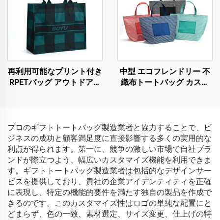
再利用可能なプリント付き
中型 エコフレンドリー 不
RPETバッグ アウトドア旅
織布トートバッグ カスタ
行用ショッピングRPETバ
ムロゴ対応 再利用可能な
ッグ 大容量リネントート
PLA PCショッピングバッ
バッグ カスタムプリント
グ キャラクターハンドル
付き
プロのギフトトートバッグ製造業者と協力することで、ビ
ジネスの成功と顧客満足度に直接影響する多くの実用的な
利点が得られます。第一に、競争の激しい市場で自社ブラ
ンドが際立つよう、幅広いカスタマイズ機能を利用できま
す。ギフトトートバッグ製造業者は包括的なデザインサー
ビスを提供しており、貴社の企業アイデンティティを正確
に表現し、特定の機能的要件を満たす独自の製品を作成で
きるのです。このカスタマイズ性はロゴの単純な配置にと
どまらず、色の一致、素材選定、サイズ変更、仕上げの特