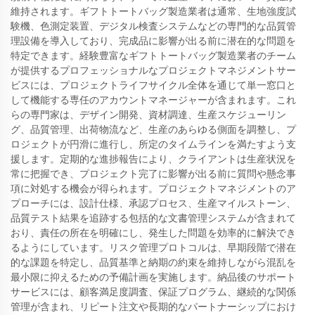
維持されます。ギフトトートバッグ製造業者は通常、生地強度試
験機、色測定装置、デジタル検査システムなどの専門的な品質管
理設備を導入しており、完成品に影響が出る前に潜在的な問題を
特定できます。経験豊富なギフトトートバッグ製造業者のチーム
が提供するプロフェッショナルなプロジェクトマネジメントサー
ビスには、プロジェクトライフサイクル全体を通じて単一窓口と
して機能する専任のアカウントマネージャーが含まれます。これ
らの専門家は、デザイン開発、資材調達、生産スケジューリン
グ、品質管理、出荷物流など、生産のあらゆる側面を調整し、プ
ロジェクトが円滑に進行し、所定のタイムラインを満たすよう支
援します。定期的な進捗報告により、クライアントは生産状況を
常に把握でき、プロジェクト完了に影響が出る前に質問や懸念事
項に対処する機会が得られます。プロジェクトマネジメントのア
プローチには、設計仕様、承認プロセス、生産マイルストーン、
品質テスト結果を追跡する包括的な文書管理システムが含まれて
おり、責任の所在を明確にし、発生した問題を効率的に解決でき
るようにしています。リスク管理プロトコルは、早期段階で潜在
的な課題を特定し、品質基準と納期の約束を維持しながら混乱を
最小限に抑えるための予備計画を実施します。納品後のサポート
サービスには、顧客満足度調査、保証プログラム、継続的な関係
管理が含まれ、リピート注文や長期的なパートナーシップにおけ