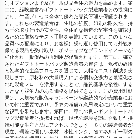
別オプションまで及び、販促品全体の魅力を高めます。第
二に、経験豊富なギフトトートバッグ製造業者との提携に
より、生産プロセス全体で優れた品質管理が保証されま
す。これらの製造業者は、生地の強度、印刷の耐久性、持
ち手の取り付けの安全性、全体的な構造の堅牢性を確認す
るために厳格なテスト手順を実施しています。このような
品質への配慮により、お客様は繰り返し使用しても外観を
保てる製品を受け取り、ポジティブなブランドイメージが
強化され、販促品の再利用が促進されます。第三に、確立
されたギフトトートバッグ製造業者の運営は、規模の経済
と効率的な生産プロセスを通じて、大幅なコスト削減を実
現します。原材料の大量購入による価格交渉力と最適化さ
れた製造フローを活用することで、品質基準を犠牲にする
ことなく競争力のある価格を提供できます。この費用対効
果は、大規模な販促キャンペーンや継続的な小売業務にお
いて特に重要であり、予算の考慮が意思決定において重要
な役割を果たします。第四に、評判の良いギフトトートバ
ッグ製造業者と提携すれば、現代の環境意識に合致した持
続可能な生産方法にアクセスできます。多くの製造業者が
現在、環境に優しい素材、水性インク、省エネルギー型の