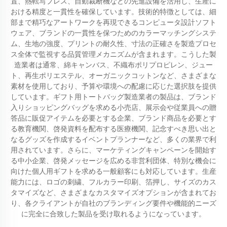
置、熱転写プレス、自動裁断機などの先進設備を活用し、生産に
おける精度と一貫性を確保しています。技術的特徴としては、細
部まで精巧なアートワークを再現できるコンピュータ設計ソフト
ウェア、ブランドの一貫性を保つためのカラーマッチングシステ
ム、生地の強度、プリントの耐久性、寸法の正確さを製造プロセ
ス全体で監視する品質管理メカニズムが含まれます。こうした製
造業者は通常、綿キャンバス、不織布ポリプロピレン、ジュー
ト、再生ポリエステル、オーガニックコットンなど、さまざまな
素材を使用しており、予算や環境への配慮に応じた選択肢を提供
しています。ギフト用トートバッグ製造業者の製品は、ブランド
入りショッピングバッグを求める小売店、展示会や従業員への贈
答品に販促アイテムを必要とする企業、ブランド商品を必要とす
る教育機関、啓発資料を配布する医療機関、記念すべき思い出と
なるグッズを作成するイベントプランナーなど、多くの業界で利
用されています。さらに、マーケティングキャンペーンを開始す
る中小企業、啓発メッセージを広める非営利団体、特別な機会に
向けた個人用ギフトを求める一般顧客にも対応しています。生産
能力には、ロゴの刺繍、フルカラー印刷、箔押し、サイズのカス
タマイズなど、さまざまなカスタマイズオプションが含まれてお
り、各クライアントが自社のブランディング要件や機能的ニーズ
に完全に合致した製品を受け取れるようになっています。