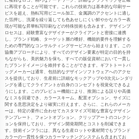
に複雑なロゴ、精巧なアートワーク、詳細なグラフィックを正確
に再現することが可能です。これらの技術力は基本的な印刷サー
ビスを超え、熱転写用ビニール加工、金属調のアクセントに適し
た箔押し、洗濯を繰り返しても色あせしにくい鮮やかなカラー表
現が可能な昇華転写印刷などの特殊技術も含みます。デザインプ
ロセスは、経験豊富なデザイナーがクライアントと密接に連携
し、ブランド戦略、ターゲット層の嗜好、機能的要件を理解する
ための専門的なコンサルティングサービスから始まります。この
協働アプローチにより、すべてのデザイン要素が特定の目的を持
ちながらも、美的魅力を保ち、すべての販促資材において一貫し
たブランドイメージを維持することができます。ギフトトートバ
ッグメーカーは通常、包括的なデザインソフトウェアへのアクセ
スを提供しており、生産前に詳細なモックアップや3次元レンダリ
ングを通じてクライアントが自身のコンセプトを視覚化できるよ
うにします。このプレビュー機能により、推測による誤りや高価
なミスを回避でき、カラースキーム、配置オプション、サイズに
関する意思決定をより確実に行えます。さらに、これらのメーカ
ーは、特定の要件に合わせてカスタマイズ可能な豊富なデザイン
テンプレート、フォントオプション、クリップアートのコレクシ
ョンを保持しており、デザイン開発期間とコストを削減できま
す。技術インフラには、異なる生産ロットや素材間でもブランド
カラーの一貫性を保つカラーマッチングシステムも含まれてお