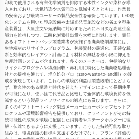
印刷で使用される有害化学物質を排除する水性インクや染料が導
入されており、大気汚染や水質汚染を低減するとともに、作業員
の安全および最終ユーザーの製品安全性を確保しています。LED硬
化システムを用いた印刷設備や太陽光発電施設などの省エネ型生
産装置は、大量注文や短納期に対応するために不可欠な高速生産
能力を維持しつつ、二酸化炭素排出量を大幅に削減します。責任
あるギフトトートバッグ製造業者が実施する廃棄物削減策には、
生地端材のリサイクルプログラム、包装資材の最適化、正確な裁
断と効率的なレイアウト計画により材料の無駄を最小限に抑える
生産計画システムが含まれます。多くのメーカーは、包括的なリ
サイクルプログラムや繊維回収・再利用に特化した廃棄物処理会
社との提携を通じて、埋立処分ゼロ（zero-waste-to-landfill）の達
成を実現しています。これらの環境的利益は製造段階にとどまら
ず、耐久性のある構造と時代を超えたデザインによって長期使用
が可能になり、使い捨て代替品と比較して全体的な環境負荷を低
減するという製品ライフサイクルの観点にも及びます。さらに、
多くのギフトトートバッグ製造メーカーはカーボンオフセットプ
ログラムや環境影響報告を提供しており、クライアントがその持
続可能性の成果を環境に配慮した消費者やステークホルダーに理
解・伝達できるように支援しています。こうした持続可能な取り
組みは、環境保護の目標を支援するだけでなく、ブランド評価の