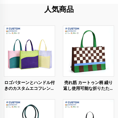
人気商品
ロゴパターンとハンドル付
売れ筋 カートゥン柄 繰り
きのカスタムエコフレンド
返し使用可能な折りたたみ
リーRPETショッピングバ
トートバッグ 女性用リサ
ッグ、サステナブルなノン
イクルRPET不織布ショッ
ウォーブンデザイン
ピングバッグ