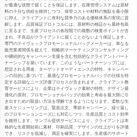
が最適な状態で届くことを保証します。在庫管理システムは原材
料の十分な供給を維持しつつ、保管コストや材料の無駄を最小限
に抑え、クライアントに有利な競争力のある価格体系の実現に貢
献します。品質保証プロトコルには、原材料の検証から最終包装
に至るまで、生産プロセスの各段階での複数の検査ポイントが含
まれ、不良品がクライアントに届くことがないよう保証します。
専門のテイヴェックプロモーショナルバッグメーカーは、単なる
販売業者関係を超えて、戦略的マーケティングコンサルティング
や継続的なキャンペーン支援を含む包括的なクライアントパート
ナーシップを築いています。このようなパートナーシップには、
想定される用途、ターゲットオーディエンスの特性、キャンペー
ンの目的に基づいて、最適なプロモーショナルバッグの仕様を特
定する詳細なニーズ評価プロセスが含まれます。クライアント教
育サービスにより、企業はテイヴェック素材の特性、デザイン最
適化の原則、プロモーショナルバッグの効果と寿命を最大限に引
き出すための取扱い方法を理解できるようになります。柔軟な生
産スケジューリングは、緊急注文、季節キャンペーン、繰り返し
のプロモーションニーズにも対応しつつ、生産品質とコスト効率
を維持します。サンプル提供サービスにより、クライアントは本
格的な生産開始前に素材、印刷品質、デザインの仕上がりを評価
でき、リスクを低減し、満足を確実にします。生産後のサポート