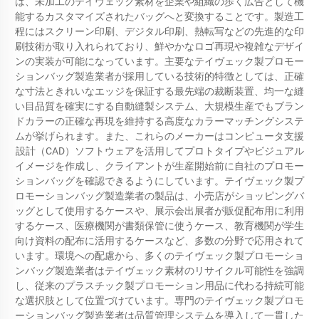
は、未加工のテイヴェック素材を企業や組織の歩く広告として機
能するカスタマイズされたバッグへと変換することです。製造工
程にはスクリーン印刷、デジタル印刷、熱転写などの先進的な印
刷技術が取り入れられており、鮮やかなロゴ再現や複雑なデザイ
ンの実装が可能になっています。主要なテイヴェック製プロモー
ションバッグ製造業者が採用している技術的特徴としては、正確
な寸法ときれいなエッジを保証する最先端の裁断装置、均一な縫
い目品質を確実にする自動縫製システム、大規模生産でもブラン
ドカラーの正確な再現を維持する高度なカラーマッチングシステ
ムが挙げられます。また、これらのメーカーはコンピュータ支援
設計（CAD）ソフトウェアを活用してプロトタイプやビジュアル
イメージを作成し、クライアントが生産開始前に自社のプロモー
ションバッグを確認できるようにしています。テイヴェック製プ
ロモーションバッグ製造業者の製品は、小売店がショッピングバ
ッグとして使用するケースや、展示会出展者が販促配布用に利用
するケース、医療機関が書類保管に使うケース、教育機関が学生
向け資料の配布に活用するケースなど、多数の分野で応用されて
います。環境への配慮から、多くのテイヴェック製プロモーショ
ンバッグ製造業者はテイヴェック素材のリサイクル可能性を強調
し、従来のプラスチック製プロモーション用品に代わる持続可能
な選択肢として位置づけています。専門のテイヴェック製プロモ
ーションバッグ製造業者は品質管理システムを導入して一貫した