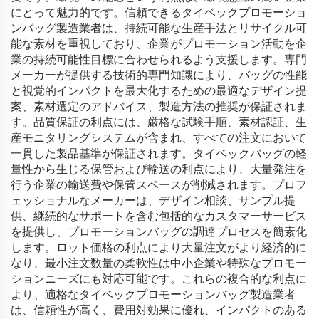
にとって魅力的です。信頼できるタイベックプロモーショ
ンバッグ製造業者は、持続可能な生産手法とリサイクル可
能な素材を重視しており、企業がプロモーション活動を企
業の持続可能性目標に合わせられるよう支援します。専門
メーカーが提供する技術的専門知識により、バッグの性能
と視覚的インパクトを最大化するための最適なデザイン提
案、素材選定のアドバイス、製造方法の推奨が保証されま
す。品質保証の利点には、厳格な試験手順、素材認証、生
産モニタリングシステムが含まれ、すべての注文において
一貫した製品基準が保証されます。タイベックバッグの軽
量性から生じる保管および輸送の利点により、大量発注を
行う企業の輸送費や保管スペースが削減されます。プロフ
ェッショナルなメーカーは、デザイン相談、サンプル提
供、継続的なサポートを含む包括的なカスタマーサービス
を提供し、プロモーションバッグの調達プロセスを簡素化
します。ロット価格の利点により大量注文がより経済的に
なり、最小注文数量の柔軟性は中小企業や特殊なプロモー
ションニーズにも対応可能です。これらの複合的な利点に
より、適格なタイベックプロモーションバッグ製造業者
は、信頼性が高く、費用対効果に優れ、インパクトのある