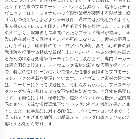
方法についての理解から生まれています。すぐに破れたり劣化し
たりする従来のプロモーションバッグとは異なり、熟練したテイ
ヴェックプロモーショナルバッグ製造業者が製造する製品は、繰
り返しの使用やさまざまな天候条件、通常では劣化を招くような
取り扱いストレスにも耐え、構造的完全性を維持します。この耐
久性により、配布後も長期間にわたりブランド露出が継続し、企
業の存在感を長く保持することが可能になります。素材の応用に
おける革新は、印刷性の向上、防水性の強化、あるいは独自の触
覚体験を提供する特殊な質感仕上げといった、特定の性能を高め
るための特別な処理やコーティングにも及びます。専門メーカー
は研究開発に投資し、テイヴェック素材の新たな応用を探ること
で、特定の使用シーンにおいて優れた性能を発揮するプロモーシ
ョンバッグの革新を実現しています。テイヴェック素材の通気性
は、ユーザーにとって快適性という利点をもたらし、プラスチッ
クバッグ特有の蒸れるような不快感を防ぎつつ、内容物を保護し
ます。耐熱性により、極端に寒い屋外イベントから暖かい室内展
示会まで、広範な温度環境下でもバッグの外観と機能が保たれま
す。また、化学薬品に対する耐性は、プロモーション現場でよく
見られるさまざまな物質への暴露から、バッグ自体およびその内
容物を劣化から守ります。