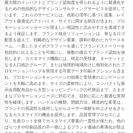
最大限のインパクトとブランド認知度を得られるように最適化す
るための包括的なデザインコンサルティングサービスを提供して
います。これらのサービスには、色彩心理学に基づく提案、レイ
アウト最適化のアドバイス、サイズに関する助言が含まれ、プロ
モーションメッセージが望ましい視認性と読みやすさを達成でき
るよう保証します。ブランド統合ソリューションは、単なるロゴ
配置を超えて、戦略的なデザイン要素、調和の取れたカラースキ
ーム、一貫したタイポグラフィーを通じてブランドストーリーを
包括的に伝えることを可能にし、複数の接点でブランド認知を強
化します。カスタマイズ機能には、特定の受領者、ターゲットと
なる人口統計グループ、または地理的地域向けに個別化されたプ
ロモーションバッグを実現する可変データ印刷オプションも含ま
れ、プロモーションキャンペーンの効果と受領者のエンゲージメ
ントを大幅に高めます。サイズの柔軟性により、コンパクトな展
示会用配布品から大型ショッピングバッグの代替品まで、さまざ
まなプロモーションニーズに対応でき、目的に応じた最適な実用
性を確保します。ハンドルの種類、閉鎖方法、構造的な変更は、
ブランドの視認性を維持しながらユーザー体験を向上させるさら
なるカスタマイズの機会を提供します。品質管理プロセスによ
り、生産ロット全体でカスタマイズ要素の一貫性が保たれ、色の
ばらつきや印刷品質の不一致によるブランド価値の希薄化が防止