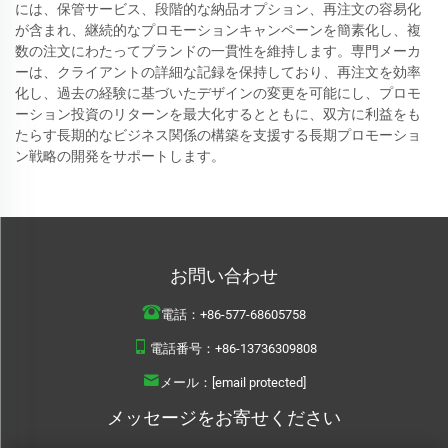
には、保管サービス、段階的な納品オプション、再注文の容易化
が含まれ、継続的なプロモーションキャンペーンを簡素化し、複
数の注文にわたってブランドの一貫性を維持します。専門メーカ
ーは、クライアントの詳細な記録を保持しており、再注文を効率
化し、過去の経験に基づいたデザインの変更を可能にし、プロモ
ーション投資のリターンを最大化するとともに、双方に利益をも
たらす長期的なビジネス関係の構築を支援する長期プロモーショ
ン戦略の開発をサポートします。
お問い合わせ
電話：
+86-577-68605758
電話番号：
+86-13736309808
メール：
[email protected]
メッセージをお寄せください