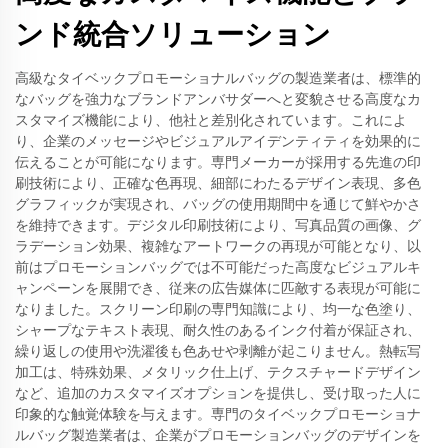
ンド統合ソリューション
高級なタイベックプロモーショナルバッグの製造業者は、標準的
なバッグを強力なブランドアンバサダーへと変貌させる高度なカ
スタマイズ機能により、他社と差別化されています。これによ
り、企業のメッセージやビジュアルアイデンティティを効果的に
伝えることが可能になります。専門メーカーが採用する先進の印
刷技術により、正確な色再現、細部にわたるデザイン表現、多色
グラフィックが実現され、バッグの使用期間中を通じて鮮やかさ
を維持できます。デジタル印刷技術により、写真品質の画像、グ
ラデーション効果、複雑なアートワークの再現が可能となり、以
前はプロモーションバッグでは不可能だった高度なビジュアルキ
ャンペーンを展開でき、従来の広告媒体に匹敵する表現が可能に
なりました。スクリーン印刷の専門知識により、均一な色塗り、
シャープなテキスト表現、耐久性のあるインク付着が保証され、
繰り返しの使用や洗濯後も色あせや剥離が起こりません。熱転写
加工は、特殊効果、メタリック仕上げ、テクスチャードデザイン
など、追加のカスタマイズオプションを提供し、受け取った人に
印象的な触覚体験を与えます。専門のタイベックプロモーショナ
ルバッグ製造業者は、企業がプロモーションバッグのデザインを