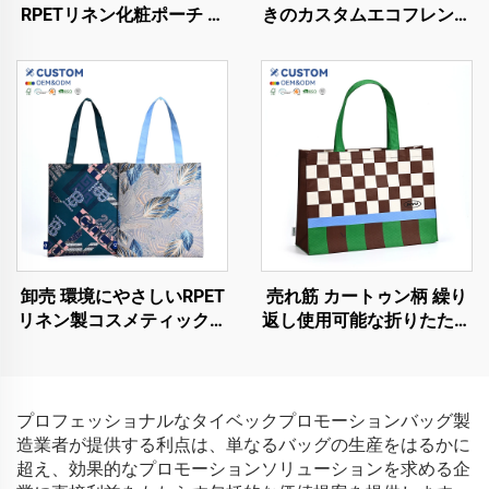
RPETリネン化粧ポーチ 環
きのカスタムエコフレンド
境にやさしい防水ショッピ
リーRPETショッピングバ
ングバッグ カスタマイズ
ッグ、サステナブルなノン
ロゴ対応 リサイクル可能
ウォーブンデザイン
卸売 環境にやさしいRPET
売れ筋 カートゥン柄 繰り
リネン製コスメティックバ
返し使用可能な折りたたみ
ッグ カスタマイズロゴ対
トートバッグ 女性用リサ
応 防水 再生可能 ショッピ
イクルRPET不織布ショッ
ングバッグ
ピングバッグ
プロフェッショナルなタイベックプロモーションバッグ製
造業者が提供する利点は、単なるバッグの生産をはるかに
超え、効果的なプロモーションソリューションを求める企