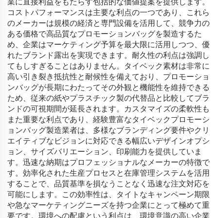
業に直接利益をもたらす包括的な価値提案を提供します。
コストパフォーマンスは主要な利点の一つであり、これら
のメーカーは規模の経済と専門設備を活用して、競争力の
ある価格で高品質なプロモーションバッグを製造するた
め、企業はマーケティング予算を最大限に活用しつつ、優
れたブランド露出を実現できます。耐久性の利点は強調し
てもしすぎることはありません。タイベック素材は非常に
高い引き裂き抵抗性と耐候性を備えており、プロモーショ
ンバッグが長期にわたってその外観と機能性を維持できる
ため、従来の紙やプラスチック製の代替品と比較してブラ
ンドの可視期間が延長されます。カスタマイズの柔軟性も
また重要な利点であり、経験豊富なタイベックプロモーシ
ョンバッグ製造業者は、多様なブランディング要件やクリ
エイティブなビジョンに対応できる幅広いデザインオプシ
ョン、サイズバリエーション、印刷能力を提供していま
す。迅速な納期はプロフェッショナルなメーカーの特徴で
す。効率化された生産プロセスと在庫管理システムを活用
することで、品質基準を損なうことなく迅速な注文対応を
可能にします。この効率性は、タイトなキャンペーン期限
や急なマーケティングニーズを持つ企業にとって極めて重
要です。環境への配慮という利点は、環境意識の高い企業