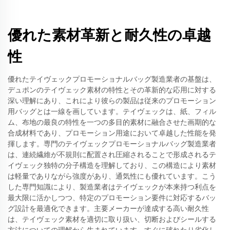
優れた素材革新と耐久性の卓越
性
優れたテイヴェックプロモーショナルバッグ製造業者の基盤は、
デュポンのテイヴェック素材の特性とその革新的な応用に対する
深い理解にあり、これにより彼らの製品は従来のプロモーション
用バッグとは一線を画しています。テイヴェックは、紙、フィル
ム、布地の最良の特性を一つの多目的素材に融合させた画期的な
合成材料であり、プロモーション用途において卓越した性能を発
揮します。専門のテイヴェックプロモーショナルバッグ製造業者
は、連続繊維が不規則に配置され圧縮されることで形成されるテ
イヴェック独特の分子構造を理解しており、この構造により素材
は軽量でありながら強度があり、通気性にも優れています。こう
した専門知識により、製造業者はテイヴェックが本来持つ利点を
最大限に活かしつつ、特定のプロモーション要件に対応するバッ
グ設計を最適化できます。主要メーカーが達成する高い耐久性
は、テイヴェック素材を適切に取り扱い、切断およびシールする