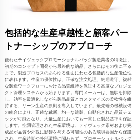
包括的な生産卓越性と顧客パー
トナーシップのアプローチ
優れたテイヴェックプロモーショナルバッグ製造業者の特徴は、
初期のコンセプト開発から最終的な納品、さらにはその後に至る
まで、製造プロセスのあらゆる側面にわたる包括的な生産優位性
に表れます。生産の優位性は、正確な注文処理、納期遵守、複雑
な製造ワークフローにおける品質維持を保証する高度なプロジェ
クト管理システムから始まります。専門メーカーは、無駄を排除
し、効率を最適化しながら製品品質とカスタマイズの柔軟性を維
持する、リーン生産の原則を導入しています。最先端の機械設備
の統合により、正確な裁断、均一な縫製、自動化された品質チェ
ックが可能となり、大量生産においても一貫した製品基準を保証
します。空調管理された生産環境は、テイヴェック素材および完
成品が品質や外観に影響を与える可能性のある環境要因から保護
され、生産時期や外部環境に関わらず、プロモーショナルバッグ