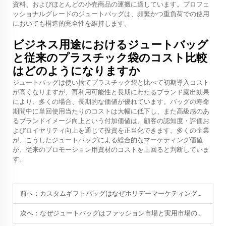
資料、およびほとんどの小売商品の運搬に適しています。プロフェ
ッショナルグレードのジュートバッグは、頻繁かつ重負荷での使用
においても構造的完全性を維持します。
ビジネス用途におけるジュートバッグ
と従来のプラスチック袋のコスト比較
はどのようになりますか
ジュートバッグは使い捨てプラスチック袋と比べて初期導入コスト
が高くなりますが、再利用可能性と長期にわたるブランド露出効果
により、多くの場合、長期的な価値が優れています。バッグの寿命
期間中に単回使用当たりのコストは大幅に低下し、また高級感のあ
るブランドイメージ向上という付加価値は、顧客の認知度・評価お
よびロイヤリティ向上を通じて投資を正当化できます。多くの企業
が、こうしたジュートバッグによる総合的なマーケティング価値
が、従来のプロモーション用資材のコストを上回ると判断していま
す。
前へ：
カスタムギフトバッグはなぜホリデーマーケティングキャンペーンに最適なのでしょうか？
次へ：
なぜジュートバッグはファッション市場と実用市場の両方で人気があるのでしょうか？