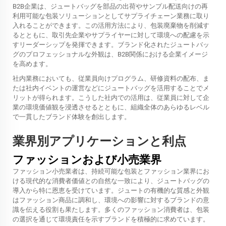
B2B企業は、ジュートバッグを部品の出荷やサンプル配送向けの再
利用可能な包装ソリューションとしてサプライチェーン業務に取り
入れることができます。この活用方法により、包装廃棄物を削減す
るとともに、取引先企業やサプライヤーに対して環境への配慮を示
すリーダーシップを発揮できます。ブランド化されたジュートバッ
グのプロフェッショナルな外観は、B2B関係における企業イメージ
を高めます。
社内業務においても、従業員向けプログラム、研修資料の配布、ま
たは社内イベントの運営などにジュートバッグを活用することでメ
リットが得られます。こうした社内での活用は、従業員に対して企
業の環境価値観を浸透させるとともに、組織全体のあらゆるレベル
で一貫したブランド体験を創出します。
業界別アプリケーションと利点
ファッションおよび小売業界
ファッション小売業者は、持続可能な包装とファッション業界にお
ける現代的な消費者価値との自然な一致により、ジュートバッグの
導入から特に恩恵を受けています。ジュートの有機的な質感と外観
はファッション商品に調和し、環境への影響に対するブランドの意
識を伝える役割も果たします。多くのファッション消費者は、包装
の選択を通じて環境責任を示すブランドを積極的に求めています。