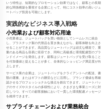
いう特性は、短期的なプロモーション効果ではなく、顧客との長期
的な関係構築を重視する企業にとって、特にコスト効率の高いジュ
ートバッグ投資を可能にします。
実践的なビジネス導入戦略
小売業および顧客対応用途
小売業者は、ジュートバッグを買い物袋としてシームレスに統合
し、プラスチック製の代替品を置き換えながら、顧客体験を向上さ
せることができます。高品質なジュートバッグは頑丈な構造で、重
量のある商品も容易に収容でき、同時に高級感と環境配慮型のブラ
ンドイメージを発信します。顧客はジュートバッグを受け取ること
を付加価値と捉えることが多く、全体的なショッピング満足度が向
上します。
サービス業の企業は、ジュートバッグをクライアントへの配送、書
類の運搬、またはギフトの贈呈などに活用し、ブランド価値を再確
認させるプロフェッショナルな接点を創出できます。ジュートバッ
グのサイズやスタイルの多様性により、さまざまな事業ニーズに対
応しつつ、すべての顧客接触において一貫した環境配慮メッセージ
を維持できます。
サプライチェーンおよび業務統合