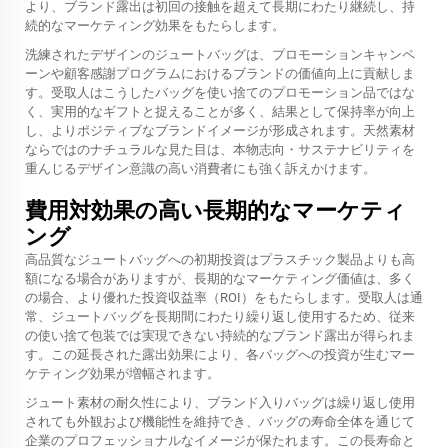
より、ブランド露出は初回の接触を超えて長期にわたり継続し、持
続的なマーケティング効果をもたらします。
洗練されたデザインのジュートバッグは、プロモーションキャンペ
ーンや顧客感謝プログラムにおけるブランドの価値向上に貢献しま
す。受取人はこうしたバッグを使い捨てのプロモーション品ではな
く、実用的なギフトと捉えることが多く、結果として保持率が向上
し、よりポジティブなブランドイメージが形成されます。天然素材
ならではのナチュラルな見た目は、本物志向・サステナビリティを
重んじるデザイン意識の高い消費者にも強く訴えかけます。
費用対効果の高い長期的なマーケティ
ング
高品質なジュートバッグへの初期投資はプラスチック製品よりも高
額になる場合がありますが、長期的なマーケティング価値は、多く
の場合、より優れた投資収益率（ROI）をもたらします。受取人は通
常、ジュートバッグを長期間にわたり繰り返し使用するため、従来
の使い捨て包装では実現できない持続的なブランド露出が得られま
す。この延長された露出効果により、各バッグへの投資が生むマー
ケティング効果が増幅されます。
ジュート素材の耐久性により、ブランド入りバッグは繰り返し使用
されても外観および機能性を維持でき、バッグの寿命全体を通じて
企業のプロフェッショナルなイメージが保たれます。この長寿命と