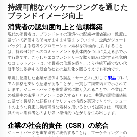
持続可能なパッケージングを通じた
ブランドイメージ向上
消費者の認知度向上と信頼構築
現代の消費者は、ブランドをその環境への配慮や価値観の一致度に
基づいて評価する傾向がますます強まっています。企業がジュート
バッグによる包装やプロモーション素材を積極的に採用すること
は、持続可能性へのコミットメントを具体的かつ目に見える形で示
す行為です。こうしたエコフレンドリーな取り組みに対する視覚的
なコミットメントは、消費者の信頼を築き、より持続可能でない代
替手段に依存する競合他社との差別化を図るうえでも有効です。
環境に配慮した企業が提供する製品・サービスに対して
製品
プレミ
アム価格を支払う意思があることが、一貫して調査結果で示されて
います。ジュートバッグを事業運営に取り入れることで、企業はこ
の成長中の市場セグメントに参入するとともに、共通の環境価値観
に基づく長期的な顧客ロイヤリティの構築を実現できます。ジュー
トのような真正に持続可能な素材を用いるという誠実さは、環境意
識の高い消費者とのより強い感情的つながりを生み出します。
企業の社会的責任（CSR）の統合
ジュートバッグを事業運営に統合することは、マーケティング上の