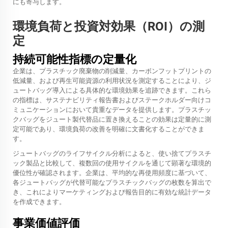
にも寄与します。
環境負荷と投資対効果（ROI）の測
定
持続可能性指標の定量化
企業は、プラスチック廃棄物の削減量、カーボンフットプリントの
低減量、および再生可能資源の利用状況を測定することにより、ジ
ュートバッグ導入による具体的な環境効果を追跡できます。これら
の指標は、サステナビリティ報告書およびステークホルダー向けコ
ミュニケーションにおいて貴重なデータを提供します。プラスチッ
クバッグをジュート製代替品に置き換えることの効果は定量的に測
定可能であり、環境負荷の改善を明確に文書化することができま
す。
ジュートバッグのライフサイクル分析によると、使い捨てプラスチ
ック製品と比較して、複数回の使用サイクルを通じて顕著な環境的
優位性が確認されます。企業は、平均的な再使用頻度に基づいて、
各ジュートバッグが代替可能なプラスチックバッグの枚数を算出で
き、これによりマーケティングおよび報告目的に有効な統計データ
を作成できます。
事業価値評価