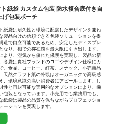
ト紙袋 カスタム包装 防水複合底付き自
上げ包装ポーチ
ト紙袋は耐久性と環境に配慮したデザインを兼ね
な製品向けの信頼できる包装ソリューションを提
構造で自立可能であるため、安定したディスプレ
となり、棚での存在感を最大限に引き出します。
により、湿気から優れた保護を実現し、製品の新
。各袋は貴社ブランドのロゴやデザイン仕様にカ
で、食品、コーヒー、紅茶、スナック、小売商品
。天然クラフト紙の外観はオーガニックで高級感
え、環境意識の高い消費者にアピールします。し
封性と再封可能な実用的なオプションにより、機
い包装となっています。小売用でも業務用でも、
な紙袋は製品の品質を保ちながらプロフェッショ
テーションを実現します。