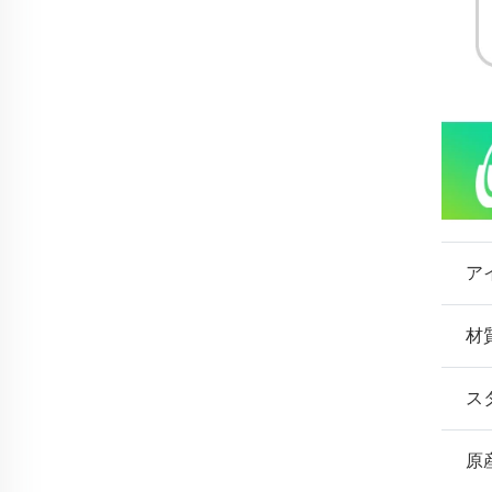
ア
材
ス
原