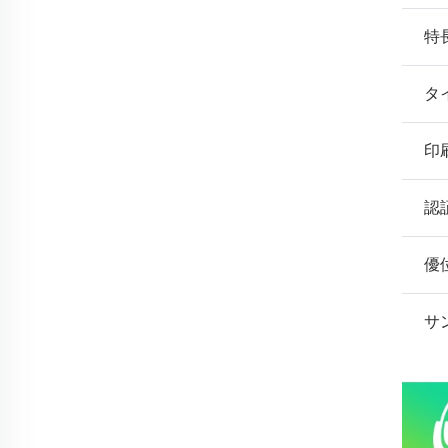
特
タ
印
認
優
サ