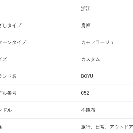
浙江
ざしタイプ
肩幅
ターンタイプ
カモフラージュ
イズ
カスタム
ランド名
BOYU
デル番号
052
ンドル
不織布
途
旅行、日常、アウトド