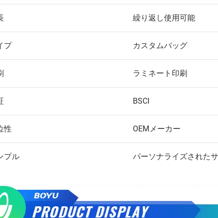
長
繰り返し使用可能
イプ
カスタムバッグ
刷
ラミネート印刷
証
BSCI
位性
OEMメーカー
ンプル
パーソナライズされた