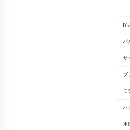
閉
パ
サ
ブ
モ
ハ
用