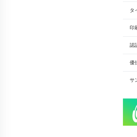
タ
印
認
優
サ