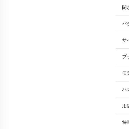
閉
パ
サ
ブ
モ
ハ
用
特