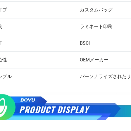
イプ
カスタムバッグ
刷
ラミネート印刷
証
BSCI
位性
OEMメーカー
ンプル
パーソナライズされた