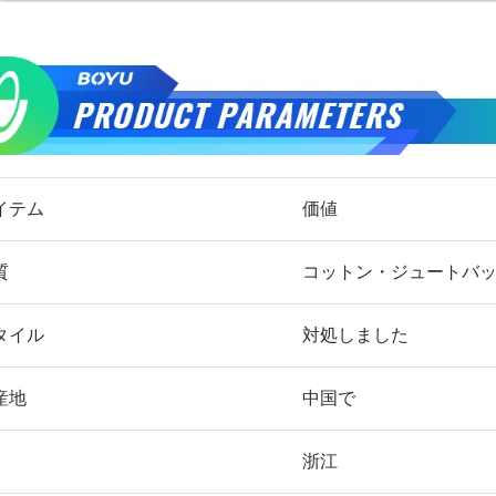
イテム
価値
質
コットン・ジュートバ
タイル
対処しました
産地
中国で
浙江