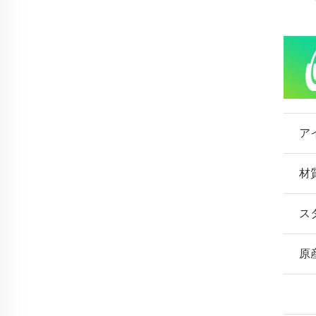
ア
材
ス
原