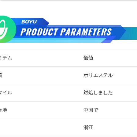
イテム
価値
質
ポリエステル
タイル
対処しました
産地
中国で
浙江