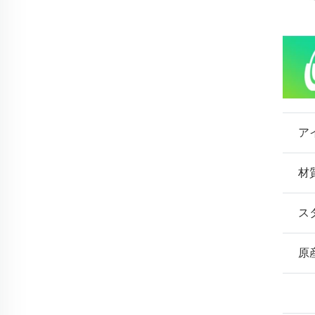
ア
材
ス
原