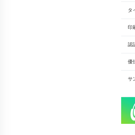
タ
印
認
優
サ