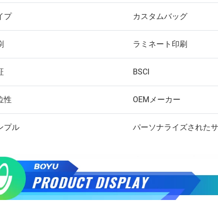
イプ
カスタムバッグ
刷
ラミネート印刷
証
BSCI
位性
OEMメーカー
ンプル
パーソナライズされた