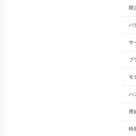
閉
パ
サ
ブ
モ
ハ
用
特