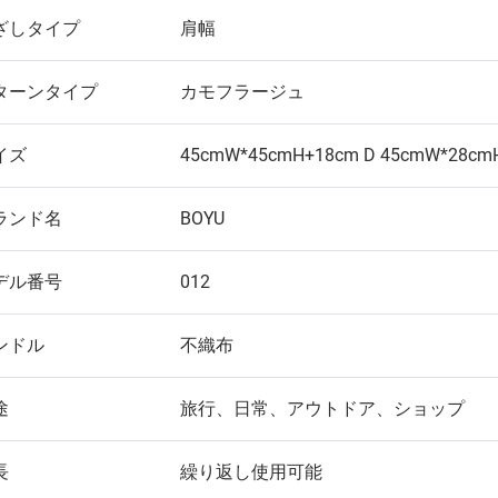
ざしタイプ
肩幅
ターンタイプ
カモフラージュ
イズ
45cmW*45cmH+18cm D 45cmW*28cm
ランド名
BOYU
デル番号
012
ンドル
不織布
途
旅行、日常、アウトドア、ショップ
長
繰り返し使用可能