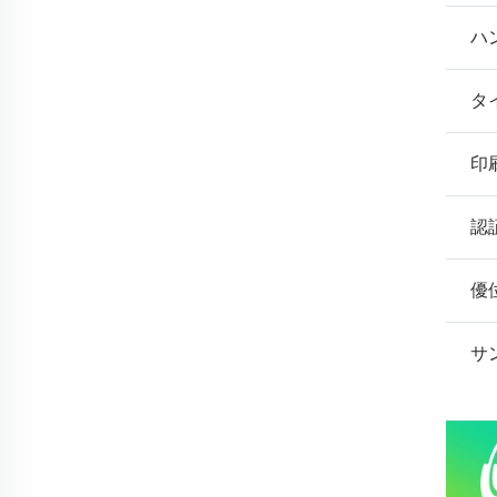
ハ
タ
印
認
優
サ