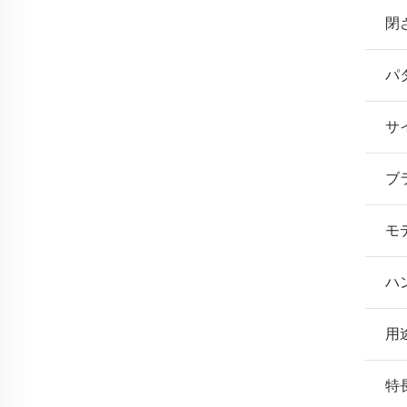
閉
パ
サ
ブ
モ
ハ
用
特