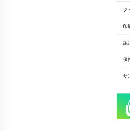
タ
印
認
優
サ