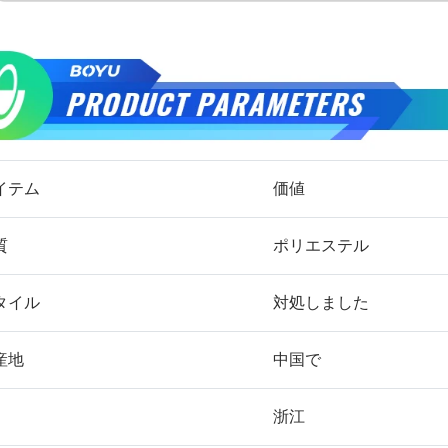
イテム
価値
質
ポリエステル
タイル
対処しました
産地
中国で
浙江