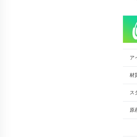
ア
材
ス
原