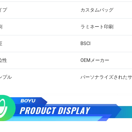
イプ
カスタムバッグ
刷
ラミネート印刷
証
BSCI
位性
OEMメーカー
ンプル
パーソナライズされた