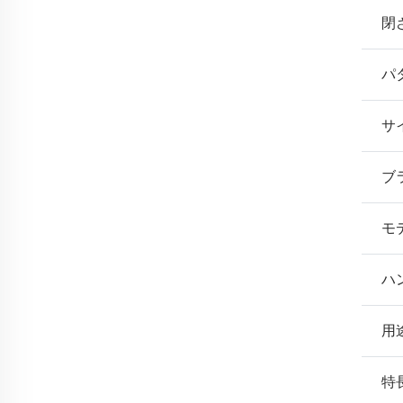
閉
パ
サ
ブ
モ
ハ
用
特