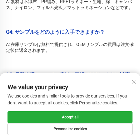
A: 素材は不織布、PP編み、RPETラミネート生地、綿、キャンバ
ス、ナイロン、フィルム光沢／マットラミネーションなどです。 
Q4: サンプルをどのように入手できますか？ 
A: 在庫サンプルは無料で提供され、OEMサンプルの費用は注文確
定後に返金されます。 
Q5: 品質管理について、貴社の工場ではどのように対応
していますか？ 
We value your privacy
A: 品質が最優先です。私たちは常に、最初から最後まで品質管理
We use cookies and similar tools to provide our services. If you
を非常に重視しています。当社はBSCI、ISO14001:2015、
don't want to accept all cookies, click Personalize cookies.
ISO9001:2008、SMETA、BRCの各認証を取得しています。合格
率：98％以上。 
Accept all
Personalize cookies
Q6: 貴社の世界的ブランドのお客様はどこですか？ 