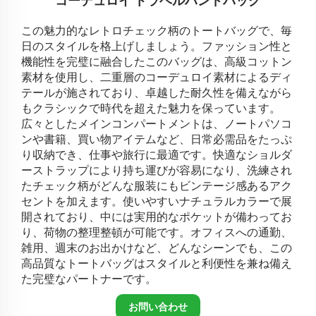
コーデュロイ トラベルハンドバッグ
この魅力的なレトロチェック柄のトートバッグで、毎
日のスタイルを格上げしましょう。ファッション性と
機能性を完璧に融合したこのバッグは、高級コットン
素材を使用し、二重層のコーデュロイ素材によるディ
テールが施されており、卓越した耐久性を備えながら
もクラシックで時代を超えた魅力を保っています。
広々としたメインコンパートメントは、ノートパソコ
ンや書籍、買い物アイテムなど、日常必需品をたっぷ
り収納でき、仕事や旅行に最適です。快適なショルダ
ーストラップにより持ち運びが容易になり、洗練され
たチェック柄がどんな服装にもビンテージ感あるアク
セントを加えます。使いやすいナチュラルカラーで展
開されており、中には実用的なポケットが備わってお
り、荷物の整理整頓が可能です。オフィスへの通勤、
雑用、週末のお出かけなど、どんなシーンでも、この
高品質なトートバッグはスタイルと利便性を兼ね備え
た完璧なパートナーです。
お問い合わせ