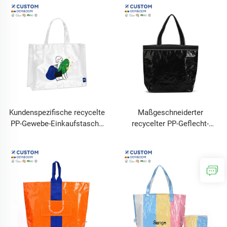
wiederverwendbare
umweltfreundlich
Einkaufstasche, wasserdicht,
wiederverwendbare
langlebig, Logo-Laminierung,
Einkaufstasche mit Logo
langlebiger Druck
laminiert wasserfest und
langlebig
Kundenspezifische recycelte
Maßgeschneiderter
PP-Gewebe-Einkaufstasche
recycelter PP-Geflecht-
umweltfreundlich
Einkaufstasche
wiederverwendbar
umweltfreundlich
Lebensmitteleinkaufstasche
wiederverwendbare
wasserdicht langlebig Logo
Einkaufstasche mit Logo
laminiert Bildschirmmuster
laminiert wasserfest und
langlebig