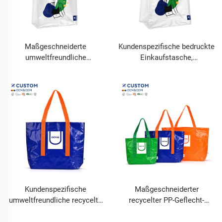
Maßgeschneiderte
Kundenspezifische bedruckte
umweltfreundliche
Einkaufstasche,
wiederverwendbare
Werbeartikel, beschichtete,
Einkaufstasche aus
recycelte, laminierte PP-
recyceltem PP-Geflecht,
Geflecht-Tasche mit
wasserdichte, langlebige
Doppelgriff
Einkaufstasche mit
laminiertem Logo,
langlebiger Druck
Kundenspezifische
Maßgeschneiderter
umweltfreundliche recycelte
recycelter PP-Geflecht-
PP-Geflecht-Einkaufstasche,
Einkaufstasche