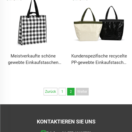
mit Doppelgriff
umweltfreundlich
Lebensmittel-Tasche
Meistverkaufte schöne
Kundenspezifische recycelte
gewebte Einkaufstaschen
PP-gewebte Einkaufstasche,
aus Polypropylen,
umweltfreundliche
umweltfreundlich mit
wiederverwendbare
wärmefübertragenem Logo
Einkaufstasche mit
laminiertem wasserdichten
Zurück
1
2
Weiter
Logo
KONTAKTIEREN SIE UNS