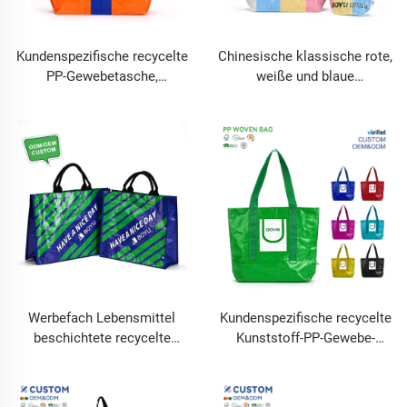
Kundenspezifische recycelte
Chinesische klassische rote,
PP-Gewebetasche,
weiße und blaue
umweltfreundliche
Einkaufstasche mit Henkeln,
wiederverwendbare
weibliche gewebte Taschen
Einkaufstasche mit Logo,
mit Griff, Damentaschen,
laminiert, wasserdicht und
Handtasche
wasserabweisend
Werbefach Lebensmittel
Kundenspezifische recycelte
beschichtete recycelte
Kunststoff-PP-Gewebe-
laminierte PP-Gewebe-
Einkaufstasche mit Logo
Tasche individueller Druck
laminiert wasserdicht
PP-Gewebe-Einkaufstasche
wiederverwendbar