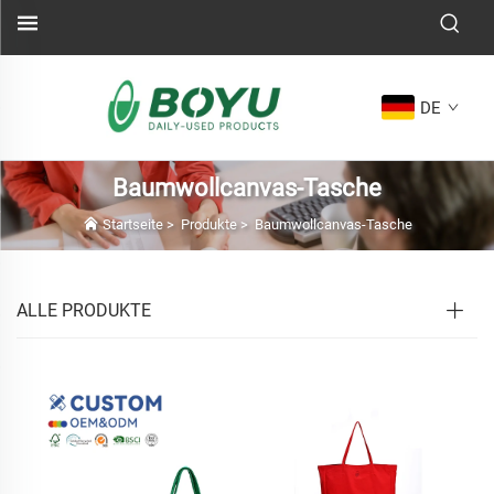
DE
Baumwollcanvas-Tasche
Startseite
>
Produkte
>
Baumwollcanvas-Tasche
ALLE PRODUKTE