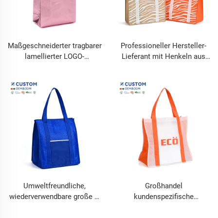
Maßgeschneiderter tragbarer
Professioneller Hersteller-
lamellierter LOGO-
Lieferant mit Henkeln aus
Stoffbeutel, Vlies-
Vliesstoff, bedruckt mit
Einkaufstasche,
Buchstabenmuster, ideal als
wiederverwendbare
Geschenk
Einkaufstasche mit Laser-
Metallfolie, glänzende PP-
Taschen
Umweltfreundliche,
Großhandel
wiederverwendbare große 2-
kundenspezifische
farbige Sublimationsdruck-
ökologische Einkaufstasche