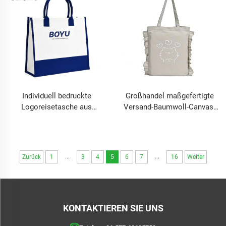
Einkaufen
Individuell bedruckte
Großhandel maßgefertigte
Logoreisetasche aus
Versand-Baumwoll-Canvas-
Baumwollcanvas
Einkaufstasche mit Tasche
Buchstaben Hochzeit
und Sublimation, Damen-
Geschenktasche Extra große
Einkaufstaschen mit
Baumwollstrands Tasche
individuellem Logo-Druck
...
...
Zurück
1
3
4
5
6
7
16
Weiter
KONTAKTIEREN SIE UNS