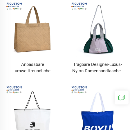
Einkaufstasche aus
aus Vliesstoff,
beschichtetem Vliesstoff
wiederverwendbare Einkaufs-
mit Buchstabenmuster, für
und Geschenktasche,
den Lebensmitteleinkauf
personalisiert, ideal für den
täglichen Gebrauch und
Werbezwecke
Anpassbare
Tragbare Designer-Luxus-
umweltfreundliche
Nylon-Damenhandtaschen
wasserdichte
mit individuellem Logo-
wiederverwendbare Vlies-
Druck, modische
Einkaufstasche, organische
Einkaufstaschen für Damen
schlichte Gestaltung für
Bastelarbeiten, Kerzen,
personalisiert