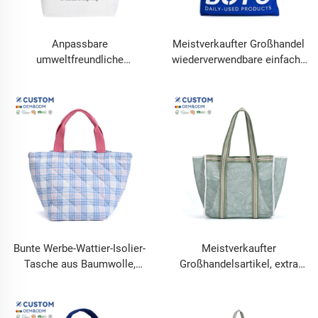
Anpassbare
Meistverkaufter Großhandel
umweltfreundliche
wiederverwendbare einfache
wiederverwendbare Vlies-
benutzerdefinierte Logo-
Einkaufstasche, wasserdicht,
Nylon-Einkaufstasche mit
organische schlichte
Henkel
Gestaltung, für
Bastelarbeiten, Kerzen, für
den täglichen Gebrauch
Bunte Werbe-Wattier-Isolier-
Meistverkaufter
Tasche aus Baumwolle,
Großhandelsartikel, extra
Großhandel, Aluminiumfolie,
großer, transparenter Netz-
Thermotasche aus
Einkaufstasche mit
Baumwolle mit Kordelzug
Innentasche für Reisen und