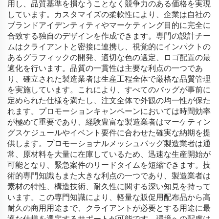
用し、品質基準を損なうことなく競争力のある価格を実現
しています。カスタマイズの柔軟性により、企業は自社の
ブランドアイデンティティやマーケティング目的に完全に
合致する独自のデザインを作成できます。専門の設計チー
ムはクライアントと密接に連携し、視覚的にインパクトの
あるグラフィックの開発、適切な色の選定、ロゴ配置の最
適化を行います。品質の一貫性は主要な利点の一つであ
り、確立された製造業者は生産工程全体で厳格な品質管理
を実施しています。これにより、すべてのバッグが事前に
定められた仕様を満たし、注文全体で外観の均一性が保た
れます。プロモーションキャンペーンにおいては時間効率
が極めて重要であり、経験豊富な製造業者はマーケティン
グスケジュールやイベント要件に合わせた確実な納期を提
供します。プロモーショナルメッシュバッグ製造業者は通
常、原材料を大量に在庫しているため、迅速な生産開始が
可能となり、緊急案件のリードタイムを短縮できます。技
術的専門知識もまた大きな利点の一つであり、製造業者は
素材の特性、構造技術、耐久性に関する深い知見を持って
います。この専門知識により、軽量な販促用配布品から高
耐久の商用用途まで、クライアントが必要とする用途に最
適な仕様を選定するサポートが可能です。環境への配慮は