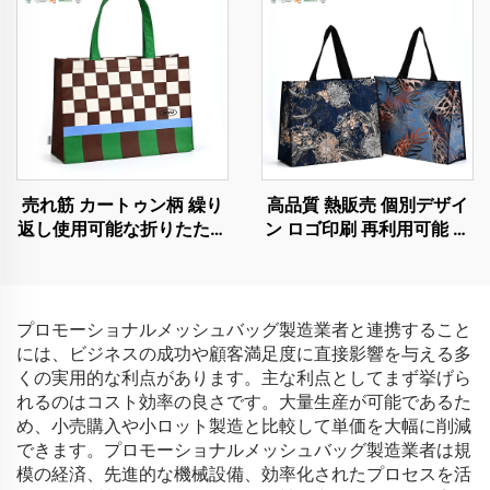
売れ筋 カートゥン柄 繰り
高品質 熱販売 個別デザイ
返し使用可能な折りたたみ
ン ロゴ印刷 再利用可能 生
トートバッグ 女性用リサ
分解性 不織布 ショッピン
イクルRPET不織布ショッ
グ用
ピングバッグ
プロモーショナルメッシュバッグ製造業者と連携すること
には、ビジネスの成功や顧客満足度に直接影響を与える多
くの実用的な利点があります。主な利点としてまず挙げら
れるのはコスト効率の良さです。大量生産が可能であるた
め、小売購入や小ロット製造と比較して単価を大幅に削減
できます。プロモーショナルメッシュバッグ製造業者は規
模の経済、先進的な機械設備、効率化されたプロセスを活