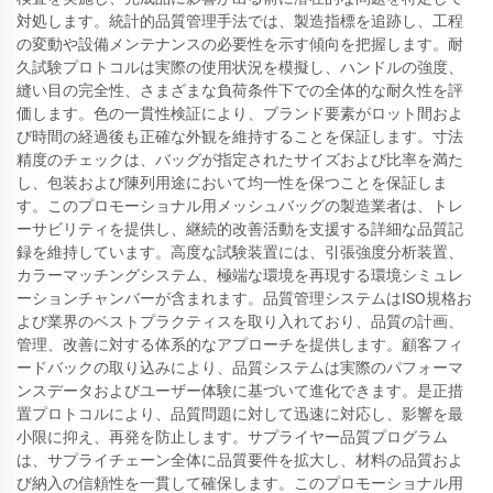
対処します。統計的品質管理手法では、製造指標を追跡し、工程
の変動や設備メンテナンスの必要性を示す傾向を把握します。耐
久試験プロトコルは実際の使用状況を模擬し、ハンドルの強度、
縫い目の完全性、さまざまな負荷条件下での全体的な耐久性を評
価します。色の一貫性検証により、ブランド要素がロット間およ
び時間の経過後も正確な外観を維持することを保証します。寸法
精度のチェックは、バッグが指定されたサイズおよび比率を満た
し、包装および陳列用途において均一性を保つことを保証しま
す。このプロモーショナル用メッシュバッグの製造業者は、トレ
ーサビリティを提供し、継続的改善活動を支援する詳細な品質記
録を維持しています。高度な試験装置には、引張強度分析装置、
カラーマッチングシステム、極端な環境を再現する環境シミュレ
ーションチャンバーが含まれます。品質管理システムはISO規格お
よび業界のベストプラクティスを取り入れており、品質の計画、
管理、改善に対する体系的なアプローチを提供します。顧客フィ
ードバックの取り込みにより、品質システムは実際のパフォーマ
ンスデータおよびユーザー体験に基づいて進化できます。是正措
置プロトコルにより、品質問題に対して迅速に対応し、影響を最
小限に抑え、再発を防止します。サプライヤー品質プログラム
は、サプライチェーン全体に品質要件を拡大し、材料の品質およ
び納入の信頼性を一貫して確保します。このプロモーショナル用