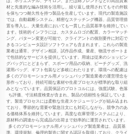
は、ポリエステル、ナイロン、または綿ブレンドなどの高品質素
材と先進的な編み技術を活用し、繰り返し使用されてもその外観
を保ちつつ耐久性を持つ製品を生産しています。現代の製造施設
では、自動裁断システム、精密なステッチング機器、品質管理措
置を導入し、大量生産においても一貫した品質基準を維持してい
ます。技術的インフラには、カスタムロゴの配置、カラーマッチ
ング、パターン変更が可能で、クライアントの個別要件に対応で
きるコンピュータ設計ソフトウェアも含まれます。これらの製造
業者は通常、デザイン相談、試作品作成、量産、物流サポートま
で包括的なサービスを提供しています。用途は従来のショッピン
グバッグにとどまらず、スポーツ用品の収納、ビーチグッズ、洗
濯用バッグ、ギフト包装など多岐にわたります。環境への配慮は
多くのプロモーショナル用メッシュバッグ製造業者の運営理念を
形作っており、持続可能な素材や生産プロセスが標準的な取り組
みとなっています。品質保証のプロトコルには、強度試験、色落
ち評価、寸法精度検査が含まれ、製品の信頼性を保証していま
す。製造プロセスには柔軟な生産スケジューリングが組み込まれ
ており、季節的な需要や緊急注文にも対応しながら、競争力のあ
る価格体系を維持しています。高度な在庫管理システムにより、
原材料の調達から完成品の出荷まで効率的に運営されています。
多くのプロモーショナル用メッシュバッグ製造業者は、品質基
準、環境規制、倫理的製造に関する認証を取得しており、クライ