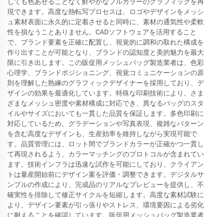
しても色あせることなく鮮やかなフルカラーのグラフィックを再
現できます。高度な熱転写プロセスは、ロゴやデザインをメッシ
ュ素材表面に永久的に定着させると同時に、素材の通気性や柔軟
性を損なうことありません。CADソフトウェアを活用すること
で、ブランド要素を正確に配置し、視覚的に調和の取れた構成を
作り出すことが可能となり、ブランドの認知度と美的魅力を最大
限に引き出します。この販促用メッシュバッグ製造業者は、色彩
心理学、ブランドポジショニング、視覚コミュニケーションの原
則を理解した熟練のグラフィックデザイナーを採用しており、デ
ザインの効果を最適化しています。特殊な印刷技術により、さま
ざまなメッシュ密度や素材構成に対応でき、異なるバッグのスタ
イルやサイズにおいても一貫した品質を保証します。多色印刷に
対応しているため、グラデーションや写真表現、複雑なパターン
を含む高度なデザインも、生産効率を維持しながら実現可能で
す。品質管理には、ロット間でブランドカラーが正確かつ一貫し
て再現されるよう、カラーマッチングのプロトコルが含まれてい
ます。技術インフラは迅速な試作を可能にしており、クライアン
トは量産開始前にデザイン案を評価・調整できます。デジタルサ
ンプルの作成により、完成品のリアルなプレビューを提供し、不
確実性を排除して修正サイクルを短縮します。高度な素材試験に
より、デザイン要素が引っ張りやストレス、環境要因による劣化
に耐えることを確認しています。販促用メッシュバッグ製造業者