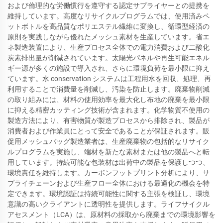
および倫理的な労働慣行を遵守する認定サプライヤーとの提携を
維持しています。高度なリサイクルプログラムでは、使用済みペ
ットボトルを高品質なポリエステル繊維に変換し、循環型経済の
原則を実践しながら優れたメッシュ素材を生産しています。省エ
ネ製造装置により、生産プロセス全体での電力消費および二酸化
炭素排出量が削減されています。太陽光パネルや再生可能エネル
ギー源が多くの施設で導入され、さらに環境負荷を最小限に抑え
ています。水 conservation システムは工程用水を回収、処理、再
利用することで消費量を削減し、汚染を防止します。廃棄物削減
の取り組みには、材料の使用効率を最大化し布地の廃棄を最小限
に抑える精密カッティング技術が含まれます。化学物質不使用の
製造方法により、有害物質が製造プロセスから排除され、製品が
消費者および作業員にとって安全であることが保証されます。販
促用メッシュバッグ製造業者は、生産廃棄物の包括的なリサイク
ルプログラムを実施し、端材を新たな素材または他の製品へと転
用しています。持続可能な包装材は出荷中の製品を保護しつつ、
環境責任を維持します。カーボンフットプリント分析により、サ
プライチェーンおよび生産フロー全体における最適化の機会を特
定できます。環境認証は持続可能性に関する主張を検証し、環境
意識の高いクライアントに透明性を提供します。ライフサイクル
アセスメント（LCA）は、原材料の採取から廃棄までの環境影響を