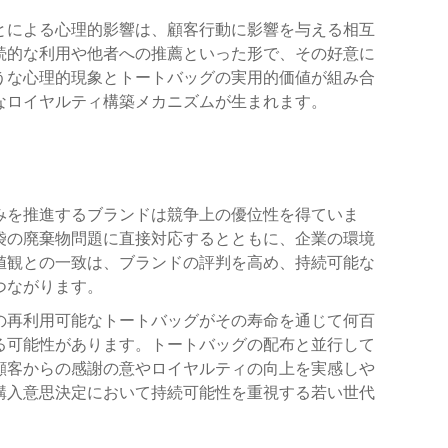
とによる心理的影響は、顧客行動に影響を与える相互
続的な利用や他者への推薦といった形で、その好意に
うな心理的現象とトートバッグの実用的価値が組み合
なロイヤルティ構築メカニズムが生まれます。
みを推進するブランドは競争上の優位性を得ていま
袋の廃棄物問題に直接対応するとともに、企業の環境
値観との一致は、ブランドの評判を高め、持続可能な
つながります。
の再利用可能なトートバッグがその寿命を通じて何百
る可能性があります。トートバッグの配布と並行して
顧客からの感謝の意やロイヤルティの向上を実感しや
購入意思決定において持続可能性を重視する若い世代