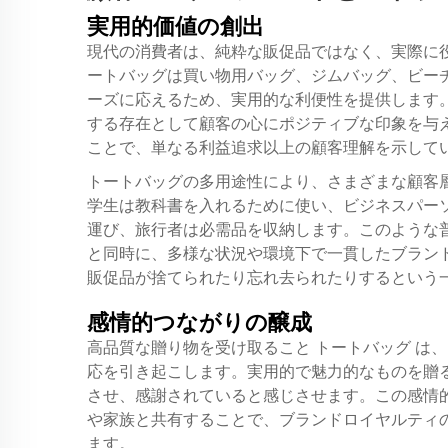
実用的価値の創出
現代の消費者は、純粋な販促品ではなく、実際に
ートバッグは買い物用バッグ、ジムバッグ、ビー
ーズに応えるため、実用的な利便性を提供します
する存在として顧客の心にポジティブな印象を与
ことで、単なる利益追求以上の顧客理解を示して
トートバッグの多用途性により、さまざまな顧客
学生は教科書を入れるために使い、ビジネスパー
運び、旅行者は必需品を収納します。このような
と同時に、多様な状況や環境下で一貫したブラン
販促品が捨てられたり忘れ去られたりするという
感情的つながりの醸成
高品質な贈り物を受け取ること
トートバッグ
は、
応を引き起こします。実用的で魅力的なものを贈
させ、感謝されていると感じさせます。この感情
や家族と共有することで、ブランドロイヤルティ
ます。