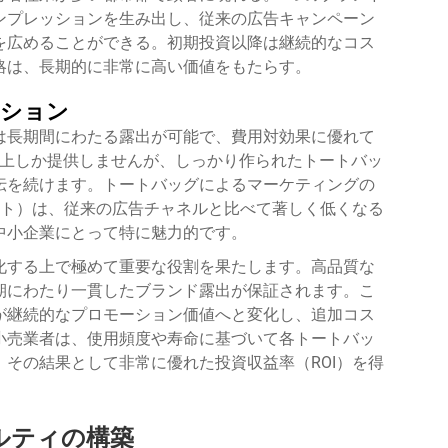
ンプレッションを生み出し、従来の広告キャンペーン
を広めることができる。初期投資以降は継続的なコス
略は、長期的に非常に高い価値をもたらす。
ーション
は長期間にわたる露出が可能で、費用対効果に優れて
向上しか提供しませんが、しっかり作られたトートバッ
伝を続けます。トートバッグによるマーケティングの
スト）は、従来の広告チャネルと比べて著しく低くなる
中小企業にとって特に魅力的です。
化する上で極めて重要な役割を果たします。高品質な
期にわたり一貫したブランド露出が保証されます。こ
が継続的なプロモーション価値へと変化し、追加コス
小売業者は、使用頻度や寿命に基づいて各トートバッ
その結果として非常に優れた投資収益率（ROI）を得
ルティの構築