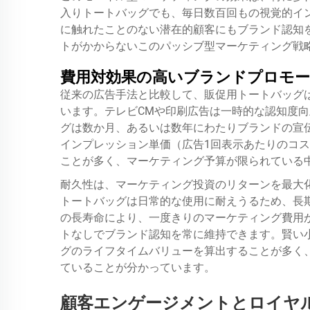
入りトートバッグでも、毎日数百回もの視覚的イ
に触れたことのない潜在的顧客にもブランド認知
トがかからないこのパッシブ型マーケティング戦
費用対効果の高いブランドプロモ
従来の広告手法と比較して、販促用トートバッグ
います。テレビCMや印刷広告は一時的な認知度
グは数か月、あるいは数年にわたりブランドの宣
インプレッション単価（広告1回表示あたりのコ
ことが多く、マーケティング予算が限られている
耐久性は、マーケティング投資のリターンを最大
トートバッグは日常的な使用に耐えうるため、長
の長寿命により、一度きりのマーケティング費用
トなしでブランド認知を常に維持できます。賢い
グのライフタイムバリューを算出することが多く、
ていることが分かっています。
顧客エンゲージメントとロイヤ