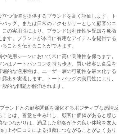
役立つ価値を提供するブランドを高く評価します。ト
チバッグ、または日常のアクセサリーとして顧客のニ
。この実用性により、ブランドは利便性や配慮を象徴
えます。ブランドが本当に有用なアイテムを提供する
いることを伝えることができます。
層や使用シーンにおいて常に高い関連性を保ちます。
ソンはノートパソコンを持ち歩き、買い物客は食品を
普遍的な適用性は、ユーザー層の可能性を最大化する
ド露出を実現します。トートバッグの実用性により、
一般的な問題が解消されます。
ブランドとの顧客関係を強化するポジティブな感情反
ることは、善意を生み出し、顧客に価値があると感じ
的なつながりは、満足した顧客がその良い体験を友人
の向上や口コミによる推薦につながることがよくあり