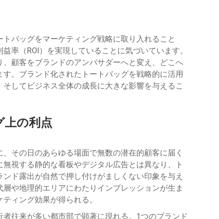
ートバッグをマーケティング戦略に取り入れること
益率（ROI）を実現していることに気づいています。
り、顧客をブランドのアンバサダーへと変え、どこへ
ます。ブランド化されたトートバッグを戦略的に活用
、そしてビジネス全体の成長に大きな影響を与えるこ
グ上の利点
に、その日のあらゆる場面で無数の潜在的顧客に届く
に無視する静的な看板やデジタル広告とは異なり、ト
ランド露出が自然で押し付けがましくない印象を与え
代層や地理的エリアにわたりインプレッションが生ま
ケティング効果が得られる。
行者往来が多い都市部で顕著に現れる。1つのブランド