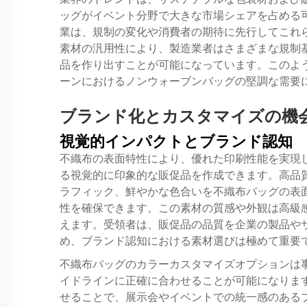
ッグがイベント分野で大きな市場シェアを占める
業は、規制の変化や消費者の期待に先行してこれ
素材の汎用性により、製造業者はさまざまな規制
品を作り出すことが可能になっています。このよ
ーンにおけるノンウォーブンバッグの堅調な需要
ブランド化とカスタマイズの機
視覚的インパクトとブランド認知
不織布の表面特性により、優れた印刷性能を実現
る視覚的に印象的な販促品を作成できます。高品
ラフィック、鮮やかな色合いを不織布バッグの表
性を確保できます。この素材の質感や外観は高級
えます。受領者は、販促品の品質を企業の製品や
め、ブランド認知における素材選びは極めて重要
不織布バッグのカラーカスタマイズオプションは
イドラインに正確に合わせることが可能になりま
せることで、展示会やイベントでの統一感のある