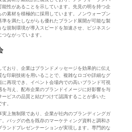
可能性があることを示しています。先見の明を持つ企
らの素材を積極的に採用しています。ノンウォーブン
基準を満たしながらも優れたブランド展開が可能な製
うな規制環境が導入スピードを加速させ、ビジネスシ
につながっています。
会
しており、企業はブランドメッセージを効果的に伝え
質な印刷技術を用いることで、複雑なロゴや詳細なグ
面に再現でき、イベント会場内での高いブランド可視
感を与え、配布企業のブランドイメージに好影響を与
サービスの品質と結びつけて認識することが多いた
です。
事実上無制限であり、企業が社内のブランディングガ
す。バッグの色を既存のマーケティング資料と調和さ
ブランドプレゼンテーションが実現します。専門的な