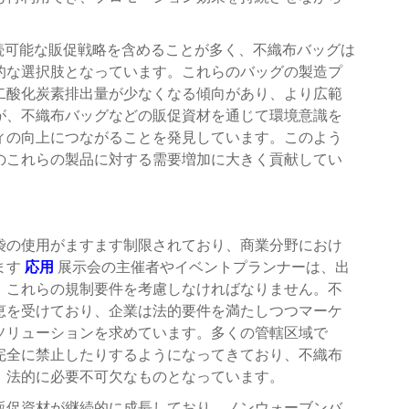
続可能な販促戦略を含めることが多く、不織布バッグは
的な選択肢となっています。これらのバッグの製造プ
二酸化炭素排出量が少なくなる傾向があり、より広範
が、不織布バッグなどの販促資材を通じて環境意識を
ィの向上につながることを発見しています。このよう
のこれらの製品に対する需要増加に大きく貢献してい
袋の使用がますます制限されており、商業分野におけ
ます
応用
展示会の主催者やイベントプランナーは、出
、これらの規制要件を考慮しなければなりません。不
恵を受けており、企業は法的要件を満たしつつマーケ
ソリューションを求めています。多くの管轄区域で
完全に禁止したりするようになってきており、不織布
、法的に必要不可欠なものとなっています。
販促資材が継続的に成長しており、ノンウォーブンバ