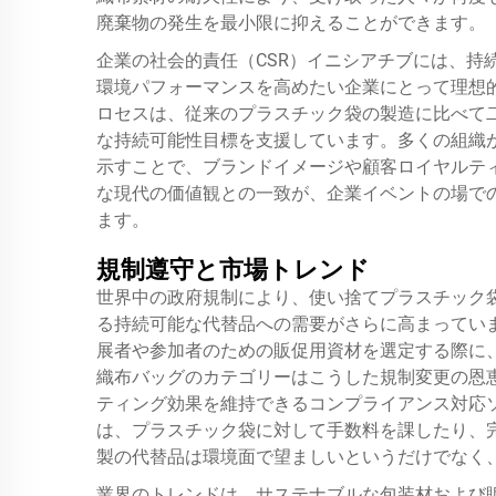
廃棄物の発生を最小限に抑えることができます。
企業の社会的責任（CSR）イニシアチブには、持
環境パフォーマンスを高めたい企業にとって理想
ロセスは、従来のプラスチック袋の製造に比べて
な持続可能性目標を支援しています。多くの組織
示すことで、ブランドイメージや顧客ロイヤルテ
な現代の価値観との一致が、企業イベントの場で
ます。
規制遵守と市場トレンド
世界中の政府規制により、使い捨てプラスチック
る持続可能な代替品への需要がさらに高まってい
展者や参加者のための販促用資材を選定する際に
織布バッグのカテゴリーはこうした規制変更の恩
ティング効果を維持できるコンプライアンス対応
は、プラスチック袋に対して手数料を課したり、
製の代替品は環境面で望ましいというだけでなく
業界のトレンドは、サステナブルな包装材および