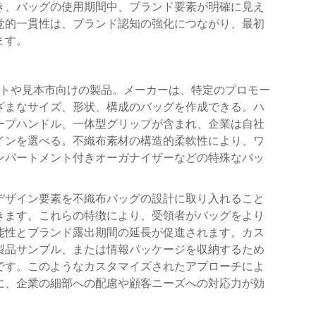
き、バッグの使用期間中、ブランド要素が明確に見え
覚的一貫性は、ブランド認知の強化につながり、最初
ます。
トや見本市向けの製品。メーカーは、特定のプロモー
ざまなサイズ、形状、構成のバッグを作成できる。ハ
ープハンドル、一体型グリップが含まれ、企業は自社
インを選べる。不織布素材の構造的柔軟性により、ワ
ンパートメント付きオーガナイザーなどの特殊なバッ
デザイン要素を不織布バッグの設計に取り入れること
きます。これらの特徴により、受領者がバッグをより
能性とブランド露出期間の延長が促進されます。カス
製品サンプル、または情報パッケージを収納するため
です。このようなカスタマイズされたアプローチによ
に、企業の細部への配慮や顧客ニーズへの対応力が効