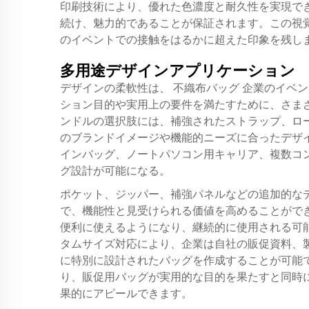
印刷技術により、優れた色濃度と耐久性を実現で
続け、魅力的であることが保証されます。この視
のイベントでの接触をはるかに超えた印象を残し
多用途デザインアプリケーション
デザインの柔軟性は、
不織布バッグ
企業のイベン
ション目的や実用上の要件を満たすために、さま
ンドルの選択肢には、補強されたストラップ、ロ
のブランドイメージや機能的ニーズに合ったデザ
インバッグ、ノートパソコン用キャリア、複数コ
グ設計が可能になる。
ポケット、ジッパー、補強パネルなどの追加的な
で、機能性と見受けられる価値を高めることがで
便利に使えるようになり、継続的に使用される可
タムサイズ対応により、企業は自社の販促資料、
に特別に設計されたバッグを作成することが可能
り、販促用バッグが実用的な目的を果たすと同時
果的にアピールできます。