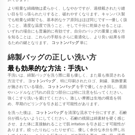
より軽量な綿織物は柔らかく、しなやかですが、過積載されたり縫
い目を引っ張られたりすると、破れやすくなります。キャンバス製
でも軽量な綿製でも、基本的なケア原則はほぼ同じです——優しく扱
うこと、適度な温度で洗うこと、そして十分に乾燥させることは、
いずれの場合にも普遍的に有効です。自分のバッグの重量と織り方
を知ることは、これらの手順をさらに最適化し、より良い結果を得
るための鍵となります。
コットンバッグ
単に
綿製バッグの正しい洗い方
最も効果的な方法：手洗い
手洗いは、綿製バッグを洗う際に最も優しく、また最も推奨される
方法です。
コットンバッグ
、特に印刷されたロゴ、刺繍、装飾要素
が施されている場合。
コットンバッグ
を手で優しくかき回し、底面
やハンドルなど汚れの目立つ部分には特に注意を払ってください。
強くこすり洗いを避けてください。激しい摩擦は生地の構造を弱
め、早期のピリングを引き起こす可能性があります。
を洗った後は、
コットンバッグ
を清潔な流水で十分にすすぎ、石鹸
分が残らないようにしてください。石鹸の残留は綿素材を硬く感じ
させ、また体に直接触れることで肌 irritation を引き起こす可能性が
あります。絞ったりねじったりせずに、優しく余分な水分を押し出