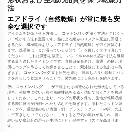
形状および生地の品質を保つ乾燥方
法
エアドライ（自然乾燥）が常に最も安
全な選択です
アイテムを乾燥させる方法は、
コットンバッグ
洗う方法と同じくら
い、乾かす方法も重要です。熱による縮みのリスクを完全に回避で
きるため、機械乾燥よりもエアドライ（自然乾燥）が強く推奨され
ます。洗濯後は、まだ湿っている状態で「」を優しく形作り直して
ください——これは変形を修正し、ハンドルや本体の設計寸法を維持
する最も適したタイミングです。直射日光を避け、風通しの良い場
所にバッグを吊るして乾燥させることで、紫外線による色あせを防
ぎます。
コットンバッグ
直射日光を避け、風通しの良い場所にバッ
グを吊るして乾燥させることで、紫外線による色あせを防ぎます。
仮に
コットンバッグ
「」が平底または構造化された形状をしている
場合、乾燥中に乾いた布や無酸性紙をゆるく詰めておくことを検討
してください。これにより、バッグの形状を保ち、生地が乾燥収縮
する際に側面が内側へへたり込むのを防ぎます。濡れたコットン製
バッグを、通気性のない表面（例：プラスチックシートや床）の上
に平置きしないでください。こうすると空気の流れが遮られ、特に
縫い目や底部分の湿った生地にカビが発生するリスクが高まりま
す。