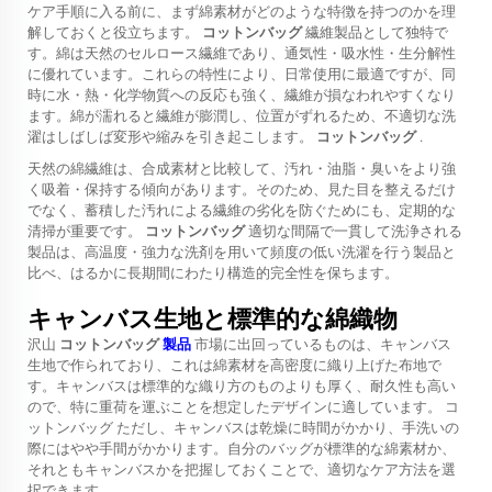
ケア手順に入る前に、まず綿素材がどのような特徴を持つのかを理
解しておくと役立ちます。
コットンバッグ
繊維製品として独特で
す。綿は天然のセルロース繊維であり、通気性・吸水性・生分解性
に優れています。これらの特性により、日常使用に最適ですが、同
時に水・熱・化学物質への反応も強く、繊維が損なわれやすくなり
ます。綿が濡れると繊維が膨潤し、位置がずれるため、不適切な洗
濯はしばしば変形や縮みを引き起こします。
コットンバッグ
.
天然の綿繊維は、合成素材と比較して、汚れ・油脂・臭いをより強
く吸着・保持する傾向があります。そのため、見た目を整えるだけ
でなく、蓄積した汚れによる繊維の劣化を防ぐためにも、定期的な
清掃が重要です。
コットンバッグ
適切な間隔で一貫して洗浄される
製品は、高温度・強力な洗剤を用いて頻度の低い洗濯を行う製品と
比べ、はるかに長期間にわたり構造的完全性を保ちます。
キャンバス生地と標準的な綿織物
沢山
コットンバッグ
製品
市場に出回っているものは、キャンバス
生地で作られており、これは綿素材を高密度に織り上げた布地で
す。キャンバスは標準的な織り方のものよりも厚く、耐久性も高い
ので、特に重荷を運ぶことを想定したデザインに適しています。
コ
ットンバッグ
ただし、キャンバスは乾燥に時間がかかり、手洗いの
際にはやや手間がかかります。自分のバッグが標準的な綿素材か、
それともキャンバスかを把握しておくことで、適切なケア方法を選
択できます。