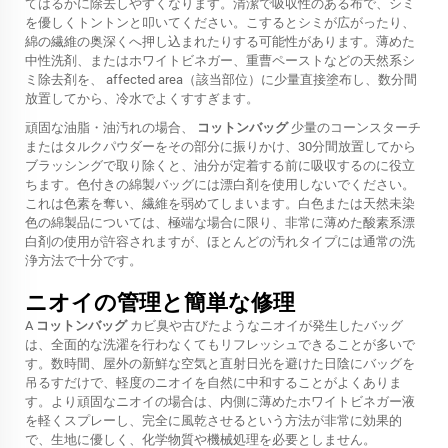
てはるかに除去しやすくなります。清潔で吸収性のある布で、シミ
を優しくトントンと叩いてください。こするとシミが広がったり、
綿の繊維の奥深くへ押し込まれたりする可能性があります。薄めた
中性洗剤、またはホワイトビネガー、重曹ペーストなどの天然系シ
ミ除去剤を、 affected area（該当部位）に少量直接塗布し、数分間
放置してから、冷水でよくすすぎます。
頑固な油脂・油汚れの場合、
コットンバッグ
少量のコーンスターチ
またはタルクパウダーをその部分に振りかけ、30分間放置してから
ブラッシングで取り除くと、油分が定着する前に吸収するのに役立
ちます。色付きの綿製バッグには漂白剤を使用しないでください。
これは色素を奪い、繊維を弱めてしまいます。白色または天然未染
色の綿製品については、極端な場合に限り、非常に薄めた酸素系漂
白剤の使用が許容されますが、ほとんどの汚れタイプには通常の洗
浄方法で十分です。
ニオイの管理と簡単な修理
A
コットンバッグ
カビ臭や古びたようなニオイが発生したバッグ
は、全面的な洗濯を行わなくてもリフレッシュできることが多いで
す。数時間、屋外の新鮮な空気と直射日光を避けた日陰にバッグを
吊るすだけで、軽度のニオイを自然に中和することがよくありま
す。より頑固なニオイの場合は、内側に薄めたホワイトビネガー液
を軽くスプレーし、完全に風乾させるという方法が非常に効果的
で、生地に優しく、化学物質や機械処理を必要としません。