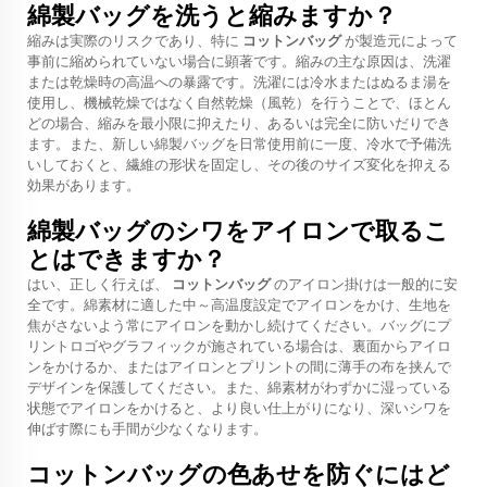
綿製バッグを洗うと縮みますか？
縮みは実際のリスクであり、特に
コットンバッグ
が製造元によって
事前に縮められていない場合に顕著です。縮みの主な原因は、洗濯
または乾燥時の高温への暴露です。洗濯には冷水またはぬるま湯を
使用し、機械乾燥ではなく自然乾燥（風乾）を行うことで、ほとん
どの場合、縮みを最小限に抑えたり、あるいは完全に防いだりでき
ます。また、新しい綿製バッグを日常使用前に一度、冷水で予備洗
いしておくと、繊維の形状を固定し、その後のサイズ変化を抑える
効果があります。
綿製バッグのシワをアイロンで取るこ
とはできますか？
はい、正しく行えば、
コットンバッグ
のアイロン掛けは一般的に安
全です。綿素材に適した中～高温度設定でアイロンをかけ、生地を
焦がさないよう常にアイロンを動かし続けてください。バッグにプ
リントロゴやグラフィックが施されている場合は、裏面からアイロ
ンをかけるか、またはアイロンとプリントの間に薄手の布を挟んで
デザインを保護してください。また、綿素材がわずかに湿っている
状態でアイロンをかけると、より良い仕上がりになり、深いシワを
伸ばす際にも手間が少なくなります。
コットンバッグの色あせを防ぐにはど