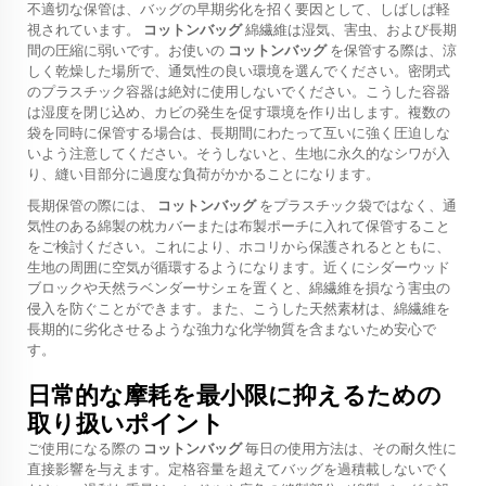
不適切な保管は、バッグの早期劣化を招く要因として、しばしば軽
視されています。
コットンバッグ
綿繊維は湿気、害虫、および長期
間の圧縮に弱いです。お使いの
コットンバッグ
を保管する際は、涼
しく乾燥した場所で、通気性の良い環境を選んでください。密閉式
のプラスチック容器は絶対に使用しないでください。こうした容器
は湿度を閉じ込め、カビの発生を促す環境を作り出します。複数の
袋を同時に保管する場合は、長期間にわたって互いに強く圧迫しな
いよう注意してください。そうしないと、生地に永久的なシワが入
り、縫い目部分に過度な負荷がかかることになります。
長期保管の際には、
コットンバッグ
をプラスチック袋ではなく、通
気性のある綿製の枕カバーまたは布製ポーチに入れて保管すること
をご検討ください。これにより、ホコリから保護されるとともに、
生地の周囲に空気が循環するようになります。近くにシダーウッド
ブロックや天然ラベンダーサシェを置くと、綿繊維を損なう害虫の
侵入を防ぐことができます。また、こうした天然素材は、綿繊維を
長期的に劣化させるような強力な化学物質を含まないため安心で
す。
日常的な摩耗を最小限に抑えるための
取り扱いポイント
ご使用になる際の
コットンバッグ
毎日の使用方法は、その耐久性に
直接影響を与えます。定格容量を超えてバッグを過積載しないでく