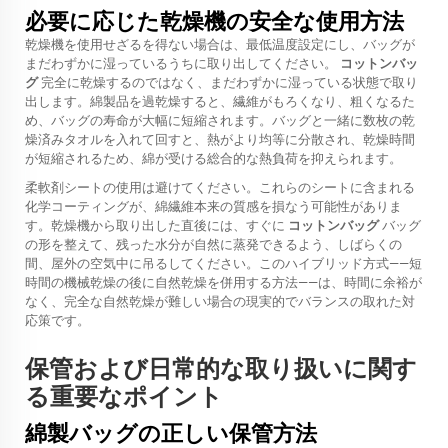
必要に応じた乾燥機の安全な使用方法
乾燥機を使用せざるを得ない場合は、最低温度設定にし、バッグが
まだわずかに湿っているうちに取り出してください。
コットンバッ
グ
完全に乾燥するのではなく、まだわずかに湿っている状態で取り
出します。綿製品を過乾燥すると、繊維がもろくなり、粗くなるた
め、バッグの寿命が大幅に短縮されます。バッグと一緒に数枚の乾
燥済みタオルを入れて回すと、熱がより均等に分散され、乾燥時間
が短縮されるため、綿が受ける総合的な熱負荷を抑えられます。
柔軟剤シートの使用は避けてください。これらのシートに含まれる
化学コーティングが、綿繊維本来の質感を損なう可能性がありま
す。乾燥機から取り出した直後には、すぐに
コットンバッグ
バッグ
の形を整えて、残った水分が自然に蒸発できるよう、しばらくの
間、屋外の空気中に吊るしてください。このハイブリッド方式——短
時間の機械乾燥の後に自然乾燥を併用する方法——は、時間に余裕が
なく、完全な自然乾燥が難しい場合の現実的でバランスの取れた対
応策です。
保管および日常的な取り扱いに関す
る重要なポイント
綿製バッグの正しい保管方法