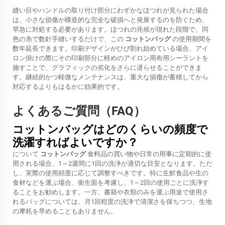
縫い目やハンドルの取り付け部分にわずかなほつれが見られた場合
は、小さな損傷が構造的な完全な破損へと発展するのを防ぐため、
早急に対処する必要があります。ほつれの兆候が現れた段階で、同
色の糸で数針手縫いするだけで、この
コットンバッグ
の使用期間を
数年延長できます。印刷デザインがひび割れ始めている場合、アイ
ロン掛けの際にその印刷部分に軽めのアイロン用布用シーラントを
施すことで、グラフィックの劣化をさらに遅らせることができま
す。継続的かつ軽微なメンテナンスは、重大な損傷が蓄積してから
対応するよりもはるかに効果的です。
よくあるご質問（FAQ）
コットンバッグはどのくらいの頻度で
洗濯すればよいですか？
について
コットンバッグ
食料品の買い物や日常の用事に定期的に使
用される場合、1～2週間に1回の洗浄が適切な目安となります。ただ
し、実際の使用頻度に応じて調整すべきです。特に生鮮食品や生の
食材などを運ぶ場合、衛生面を考慮し、1～2回の使用ごとに洗浄す
ることをお勧めします。一方、書籍や衣類のみを運ぶ用途で使用さ
れるバッグについては、月1回程度の洗浄で清潔さを保ちつつ、生地
の摩耗を早めることもありません。