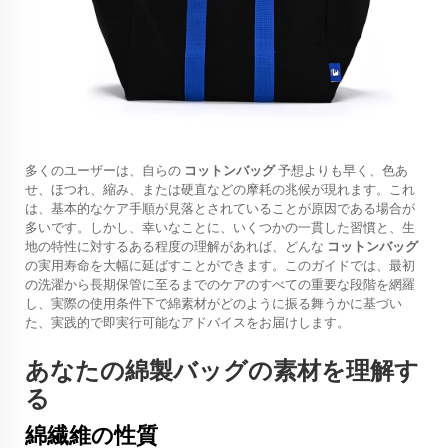
多くのユーザーは、自らの
コットンバッグ
予想よりも早く、色あ
せ、ほつれ、縮み、または硬直などの摩耗の兆候が現れます。これ
は、基本的なケア手順が見落とされていることが原因である場合が
多いです。しかし、幸いなことに、いくつかの一貫した習慣と、生
地の特性に対するある程度の理解があれば、どんな
コットンバッグ
の実用寿命を大幅に延ばすことができます。このガイドでは、最初
の洗濯から長期保管に至るまでのケアのすべての重要な段階を網羅
し、実際の使用条件下で綿素材がどのように振る舞うかに基づい
た、実践的で即実行可能なアドバイスをお届けします。
あなたの綿製バッグの素材を理解す
る
綿繊維の性質