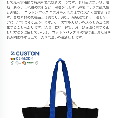
して最も実用的で持続可能な投資の一つです。食料品の買い物、通
勤、あるいは私物の携帯など、用途を問わず、綿製バッグの耐久性
と外観は、
コットンバッグ
そのお手入れの仕方に大きく左右されま
す。合成素材の代替品とは異なり、綿は天然繊維であり、適切なケ
アには非常に良く反応しますが、一方で取り扱いを誤ると急速に劣
化することもあります。洗濯、乾燥、保管、および保護に関する正
しい方法を理解していれば、
コットンバッグ
その機能性と見た目を
長期間維持する上で、大きな違いを生み出します。