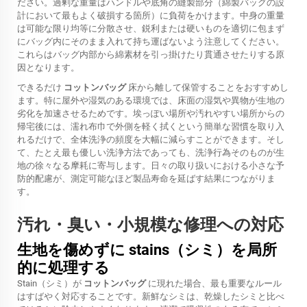
ださい。過剰な重量はハンドルや底角の縫製部分（綿製バッグの設
計において最もよく破損する箇所）に負荷をかけます。中身の重量
は可能な限り均等に分散させ、鋭利または硬いものを適切に包まず
にバッグ内にそのまま入れて持ち運ばないよう注意してください。
これらはバッグ内部から綿素材を引っ掛けたり貫通させたりする原
因となります。
できるだけ
コットンバッグ
床から離して保管することをおすすめし
ます。特に屋外や湿気のある環境では、床面の湿気や異物が生地の
劣化を加速させるためです。埃っぽい場所や汚れやすい場所からの
帰宅後には、濡れ布巾で外側を軽く拭くという簡単な習慣を取り入
れるだけで、全体洗浄の頻度を大幅に減らすことができます。そし
て、たとえ最も優しい洗浄方法であっても、洗浄行為そのものが生
地の徐々なる摩耗に寄与します。日々の取り扱いにおける小さな予
防的配慮が、測定可能なほど製品寿命を延ばす結果につながりま
す。
汚れ・臭い・小規模な修理への対応
生地を傷めずに stains（シミ）を局所
的に処理する
Stain（シミ）が
コットンバッグ
に現れた場合、最も重要なルール
はすばやく対応することです。新鮮なシミは、乾燥したシミと比べ