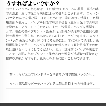
うすればよいですか？
コットンバッグの色あせは、主に紫外線（UV）への暴露、高温の水
での洗濯、および強力な洗剤によって引き起こされます。
コットン
バッグ
色あせを最小限に抑えるためには、常に冷水で洗濯し、色柄
用洗剤を使用し、バッグを日陰で乾燥させる（直射日光下での乾燥
は避ける）ようにしてください。また、洗濯前にバッグを裏返すこ
とで、表面の色やプリント・染色された部分が洗濯時の直接的な攪
拌や摩擦から守られ、色あせをさらに防ぐことができます。
コット
ンバッグ
色あせを最小限に抑えるためには、常に冷水で洗濯し、色
柄用洗剤を使用し、バッグを日陰で乾燥させる（直射日光下での乾
燥は避ける）ようにしてください。また、洗濯前にバッグを裏返す
ことで、表面の色やプリント・染色された部分が洗濯時の直接的な
攪拌や摩擦から守られ、色あせをさらに防ぐことができます。
前へ：
なぜエコフレンドリーな消費者の間で綿製バッグが人気なのですか？
次へ：
高品質なビーチバッグを選ぶ際に注目すべき特徴は何ですか？