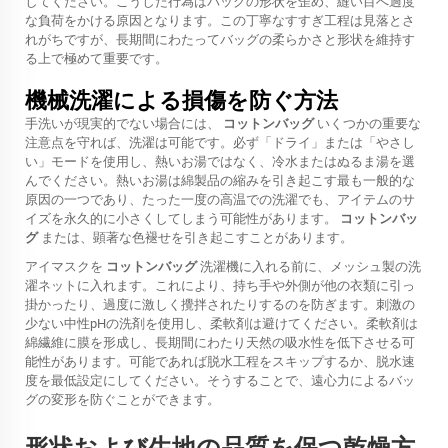
してください。こうした行為はバッグの形状を歪め、縫い目へ過度
な負荷をかける原因となります。この丁寧なすすぎ工程は見落とさ
れがちですが、長期間にわたってバッグの柔らかさと形状を維持す
る上で極めて重要です。
機械洗濯による損傷を防ぐ方法
手洗いが現実的でない場合には、
コットンバッグ
いくつかの重要な
注意点を守れば、洗濯は可能です。必ず「ドライ」または「やさし
い」モードを使用し、熱いお湯ではなく、冷水またはぬるま湯を選
んでください。熱いお湯は綿製品の縮みを引き起こす最も一般的な
原因の一つであり、たった一度の高温での洗濯でも、アイテムのサ
イズを永久的に小さくしてしまう可能性があります。
コットンバッ
グ
または、顕著な色褪せを引き起こすことがあります。
アイマスクを
コットンバッグ
洗濯機に入れる前に、メッシュ製の洗
濯ネットに入れます。これにより、持ち手や外側が他の衣類に引っ
掛かったり、過度に激しく攪拌されたりするのを防ぎます。刺激の
少ない中性pHの洗剤を使用し、柔軟剤は避けてください。柔軟剤は
綿繊維に膜を形成し、長期間にわたり天然の吸水性を低下させる可
能性があります。可能であれば脱水工程をスキップするか、脱水速
度を最低設定にしてください。そうすることで、遠心力によるバッ
グの変形を防ぐことができます。