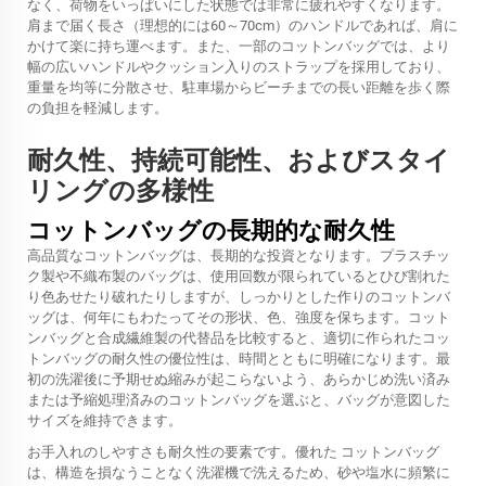
なく、荷物をいっぱいにした状態では非常に疲れやすくなります。
肩まで届く長さ（理想的には60～70cm）のハンドルであれば、肩に
かけて楽に持ち運べます。また、一部のコットンバッグでは、より
幅の広いハンドルやクッション入りのストラップを採用しており、
重量を均等に分散させ、駐車場からビーチまでの長い距離を歩く際
の負担を軽減します。
耐久性、持続可能性、およびスタイ
リングの多様性
コットンバッグの長期的な耐久性
高品質なコットンバッグは、長期的な投資となります。プラスチッ
ク製や不織布製のバッグは、使用回数が限られているとひび割れた
り色あせたり破れたりしますが、しっかりとした作りのコットンバ
ッグは、何年にもわたってその形状、色、強度を保ちます。コット
ンバッグと合成繊維製の代替品を比較すると、適切に作られたコッ
トンバッグの耐久性の優位性は、時間とともに明確になります。最
初の洗濯後に予期せぬ縮みが起こらないよう、あらかじめ洗い済み
または予縮処理済みのコットンバッグを選ぶと、バッグが意図した
サイズを維持できます。
お手入れのしやすさも耐久性の要素です。優れた
コットンバッグ
は、構造を損なうことなく洗濯機で洗えるため、砂や塩水に頻繁に