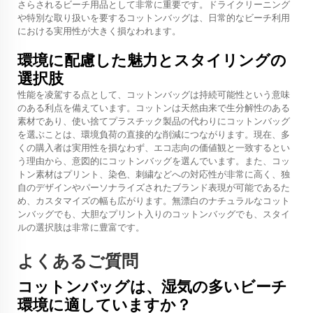
さらされるビーチ用品として非常に重要です。ドライクリーニング
や特別な取り扱いを要するコットンバッグは、日常的なビーチ利用
における実用性が大きく損なわれます。
環境に配慮した魅力とスタイリングの
選択肢
性能を凌駕する点として、コットンバッグは持続可能性という意味
のある利点を備えています。コットンは天然由来で生分解性のある
素材であり、使い捨てプラスチック製品の代わりにコットンバッグ
を選ぶことは、環境負荷の直接的な削減につながります。現在、多
くの購入者は実用性を損なわず、エコ志向の価値観と一致するとい
う理由から、意図的にコットンバッグを選んでいます。また、コッ
トン素材はプリント、染色、刺繍などへの対応性が非常に高く、独
自のデザインやパーソナライズされたブランド表現が可能であるた
め、カスタマイズの幅も広がります。無漂白のナチュラルなコット
ンバッグでも、大胆なプリント入りのコットンバッグでも、スタイ
ルの選択肢は非常に豊富です。
よくあるご質問
コットンバッグは、湿気の多いビーチ
環境に適していますか？