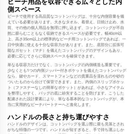
ビーチ用品を収容できる広々とした内
側スペース
ビーチで使用する高品質なコットンバッグは、十分な内側容量を備
えている必要があります。大きなタオル、着替え、日焼け止め、水
筒、その他の個人用品を無理に押し込まず、コットンバッグが不自
然に膨らむこともなく収納できるスペースが必要です。幅40cm以
上、高さ35cm以上の標準的なビーチ用コットンバッグであれば、一
日中快適に使える十分な収容力があります。また、底部分に拡張可
能なガセット（マチ）を備えたコットンバッグのデザインもあり、
必要に応じてさらに収納スペースを確保できます。
単なる収容力だけでなく、コットンバッグの内側構造も重要です。
少なくとも1つの内側ジッパー付きポケットを備えたコットンバッグ
なら、鍵やカード、スマートフォンなどの貴重品を濡れものや砂の
ついたものから分けて保管できます。また、内側のスリップポケッ
ト（ファスナーなしの簡単なポケット）があれば、小さなアイテム
を整理しやすく、バッグの底に紛失することを防げます。こうした
配慮された設計要素により、単なる基本的なコットンバッグが、本
当に実用的なビーチパートナーへと進化します。
ハンドルの長さと持ち運びやすさ
ハンドルのデザインは、コットンバッグを選ぶ際に最も見落とされ
がちな特徴の一つです。ハンドルが短すぎると、手で持ち運ぶしか