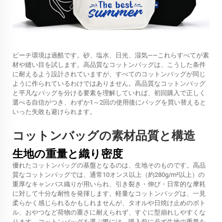
ビーチ環境は過酷です。砂、塩水、日光、湿気——これらすべてが素
材や縫い目を試します。高品質なコットンバッグは、こうした条件
に耐えるよう設計されていますが、すべてのコットンバッグが同じ
ように作られているわけではありません。高品質なコットンバッグ
と平凡なバッグを分ける要素を理解していれば、初回購入で正しく
選べる自信がつき、わずか1～2回の使用後にバッグを買い替えると
いった失敗も避けられます。
コットンバッグの素材品質と構造
生地の重量と織り密度
優れたコットンバッグの基盤となるのは、生地そのものです。高品
質なコットンバッグでは、通常10オンス以上（約280g/m²以上）の
重厚なキャンバス織りが用いられ、引き裂き・伸び・日常的な摩耗
に対して十分な耐性を発揮します。軽量なコットンバッグは、一見
柔らかく感じられるかもしれませんが、タオルや日焼け止めのボト
ル、おやつなど荷物の重さに耐えられず、すぐに型崩れしやすくな
ります。コットンバッグを選ぶ際には、購入前に必ず生地の重量を