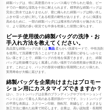
綿製バッグは、特に高密度のキャンバス織りで作られた場合、ビー
チでの一般的な湿気を十分に耐えられます。標準的な綿製バッグは
完全に防水ではありませんが、密に織られた綿製バッグは軽い水し
ぶきや湿った砂に対してある程度の耐性があります。さらに保護を
高めるために、一部の綿製バッグには撥水性の内張りが施されてお
り、より湿気の多い状況でも中身を乾燥した状態に保ちます。
ビーチ使用後の綿製バッグの洗浄・お
手入れ方法を教えてください。
高品質な綿製バッグの多くは
製品
柔らかい洗濯モードで、中性洗剤
を使用して洗濯機で洗うことができます。洗濯前に砂をしっかりと
払い落とすことで、綿製バッグの生地を保護できます。また、綿製
バッグは乾燥機ではなく風通しの良い場所での自然乾燥が推奨され
ます。これにより、バッグの形状や縫製が長期間にわたり保たれ、
実用寿命が大幅に延びます。
綿製バッグを企業向けまたはプロモー
ション用にカスタマイズできますか？
はい、コットンバッグは企業のブランディングやプロモーションイ
ベントにおいて最も人気のある選択肢の一つです。コットンバッグ
の平滑な表面は、スクリーン印刷、熱転写、刺繍など、さまざまな
加工方法に優れた結果で対応します。企業は、高い認知度・長期間