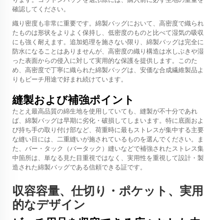
確認してください。
織り密度も非常に重要です。綿製バッグにおいて、高密度で織られ
たものは形状をよりよく保持し、低密度のものと比べて湿気の吸収
にも強く耐えます。追加処理を施さない限り、綿製バッグは完全に
防水になることはありませんが、高密度の織り構造は水しぶきや湿
った表面からの侵入に対して実用的な保護を提供します。このた
め、高密度で丁寧に織られた綿製バッグは、安価な合成繊維製品よ
りもビーチ用途で好まれ続けています。
縫製および補強ポイント
たとえ最高品質の綿生地を使用していても、縫製が不十分であれ
ば、綿製バッグは早期に劣化・破損してしまいます。特に底面およ
び持ち手の取り付け部など、荷重時に最もストレスが集中する主要
な縫い目には、二重縫いが施されているものを選んでください。ま
た、バー・タック（バータック）縫いなどで補強されたストレス集
中箇所は、単なる見た目重視ではなく、実用性を重視して設計・製
造された綿製バッグである信頼できる証です。
収容容量、仕切り・ポケット、実用
的なデザイン