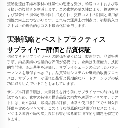
流通物流は不織布素材の軽量性の恩恵を受け、輸送コストおよび取
り扱いの複雑さを削減します。この素材の耐久性により、輸送中お
よび保管中の損傷が最小限に抑えられ、交換コストの削減と運用信
頼性の向上につながります。これらの運用上の利点は、初期購入コ
スト以上の総合的なコスト最適化に寄与します。
実装戦略とベストプラクティス
サプライヤー評価と品質保証
信頼できるサプライヤーとの関係を築くには、製造能力、品質管理
手順、納品実績の包括的な評価が必要です。企業は生産能力、技術
的専門性、認証基準を評価し、サプライチェーンの安定したパフォ
ーマンスを確保すべきです。品質管理システムや継続的改善プロセ
スは、サプライヤーが優れた品質と長期的なパートナーシップの成
功に取り組んでいることを示しています。
サンプル評価手順は、大量発注を行う前にサプライヤーの能力を確
認するため、素材の特性と構造品質の両方を網羅すべきです。テス
トには、耐久試験、印刷品質の評価、通常の使用条件下での耐久性
評価を含めるべきです。このような徹底的な評価プロセスにより、
ビジネス運営や顧客満足度に影響が出る前に潜在的な問題を特定で
きます。