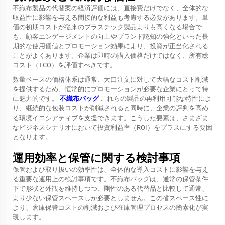
不織布製品の代替案の経済評価には、直接費だけでなく、全体的な
収益性に影響を与える間接的な利益も考慮する必要があります。単
価の初期コストが従来のプラスチック製品よりも高くなる場合で
も、顧客エンゲージメントの向上やブランド認知の強化といった長
期的な使用価値とプロモーション効果により、投資が正当化される
ことがよくあります。企業は即時の購入価格だけではなく、所有総
コスト（TCO）を評価すべきです。
数量ベースの価格体系は通常、大口注文に対して大幅なコスト削減
を提供するため、恒常的にプロモーションが必要な企業にとって特
に魅力的です。
不織布バッグ
これらの製品の再利用可能な特性によ
り、継続的な包装コストが削減されると同時に、企業の評判を高め
る環境イニシアティブを支援できます。こうした要素は、さまざま
なビジネスシナリオにおいて投資利益率（ROI）をプラスにする要因
となります。
運用効率と保管に関する検討事項
保管および取り扱いの効率性は、全体的な導入コストに影響を与え
る重要な運用上の検討事項です。不織布バッグは、通常の保管条件
下で形状と外観を維持しつつ、剛性のある代替品と比較して通常、
より少ない保管スペースしか必要としません。この省スペース性に
より、倉庫保管コストの削減および在庫管理プロセスの簡素化が実
現します。