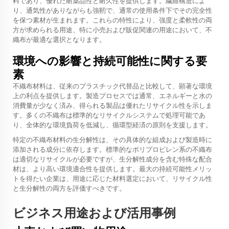
料であり、優れた耐薬品性と耐久性を提供します。繊維構造によ
り、通気性がありながらも強靭で、通常の使用条件下でその完全性
を保つ素材が生まれます。これらの特性により、強度と柔軟性の両
方が求められる用途、特に小売および販促関連の用途において、不
織布が最適な選択となります。
環境への影響と持続可能性に関する要
素
不織布材料は、従来のプラスチック代替品と比較して、顕著な環境
上の利点を提供します。製造プロセスでは通常、エネルギーと水の
消費量が少なく済み、得られる製品は優れたリサイクル性を示しま
す。多くの不織布は標準的なリサイクルシステムで処理可能であ
り、全体的な環境負荷を低減し、循環型経済の原則を支援します。
特定の不織布材料の生分解性は、その具体的な組成および製造時に
添加される成分に依存します。標準的なポリプロピレン系の不織布
は適切なリサイクルが必要ですが、生分解性成分を含む特殊な配合
材は、より高い環境適合性を提供します。最大の持続可能性メリッ
トを得たい企業は、用途に応じた材料選定において、リサイクル性
と生分解性の両方を評価すべきです。
ビジネス用途および活用事例