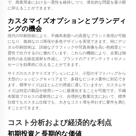
で、商業用途における一貫性を維持しつつ、潜在的な問題を最小限
に抑えることができます。
カスタマイズオプションとブランディ
ングの機会
現代の印刷技術により、不織布表面への高度なブランド表現が可能
になり、複雑なロゴ再現や多色デザインを実現できます。特にデジ
タル印刷技術は、詳細なグラフィックや写真画像を高い色精度と一
貫性で出力するのに優れています。これらの機能により、企業は独
自性のある販促資材を作成し、ブランドのアイデンティティやメッ
セージを効果的に伝えることができます。
サイズのカスタマイズオプションにより、小型のギフトバッグから
大型のショッピングキャリアまで、多様なビジネス要件に対応でき
ます。標準サイズはほとんどの用途に適していますが、カスタムサ
イズは特定の製品や使用シーンに最適化することが可能です。不織
布製造プロセスの柔軟性により、合理的な数量注文において、標準
仕様でもカスタム仕様でも、大きなコスト増を伴わずに要件を満た
すことができます。
コスト分析および経済的な利点
初期投資と長期的な価値