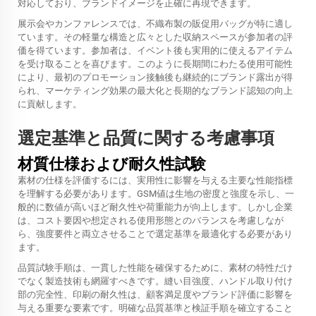
対応しており、ブランドイメージを正確に再現できます。
展示会やカンファレンスでは、不織布製の販促用バッグが特に適し
ています。その軽量な構造と広々とした収納スペースが参加者の評
価を得ています。参加者は、イベント後も実用的に使えるアイテム
を受け取ることを喜びます。このように長期間にわたる使用可能性
により、最初のプロモーション接触後も継続的にブランド露出が得
られ、マーケティング効果の最大化と長期的なブランド認知の向上
に貢献します。
選定基準と品質に関する考慮事項
材質仕様および耐久性試験
素材の仕様を評価するには、実用性に影響を与える主要な性能指標
を理解する必要があります。GSM値は生地の密度と強度を示し、一
般的に数値が高いほど耐久性や荷重能力が向上します。しかし企業
は、コスト要因や想定される使用形態とのバランスを考慮しなが
ら、強度要件と両立させることで選定基準を最適化する必要があり
ます。
品質試験手順は、一貫した性能を確保するために、素材の特性だけ
でなく製造技術も網羅すべきです。縫い目強度、ハンドル取り付け
部の完全性、印刷の耐久性は、顧客満足度やブランド評価に影響を
与える重要な要素です。明確な品質基準と検証手順を確立すること