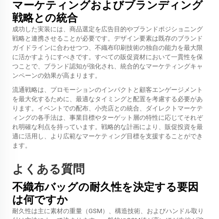
マーケティングおよびブランディング
戦略との統合
成功した実装には、商品選定を広告目的やブランドポジショニング
戦略と連携させることが必要です。デザイン要素は既存のブランド
ガイドラインに合わせつつ、不織布印刷技術の独自の能力を最大限
に活かすようにすべきです。すべての販促資材において一貫性を保
つことで、ブランド認知が強化され、統合的なマーケティングキャ
ンペーンの効果が高まります。
流通戦略は、プロモーションのインパクトと顧客エンゲージメント
を最大化するために、最適なタイミングと配置を考慮する必要があ
ります。イベントでの配布、小売店との統合、ダイレクトマーケテ
ィングの各手法は、事業目標やターゲット層の特性に応じてそれぞ
れ明確な利点を持っています。戦略的な計画により、販促投資を最
適に活用し、より広範なマーケティング目標を支援することができ
ます。
よくある質問
不織布バッグの耐久性を決定する要因
は何ですか
耐久性は主に素材の重量（GSM）、構造技術、およびハンドル取り