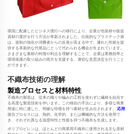
環境に配慮したビジネス慣行への移行により、企業が包装材や販促
資材の選択を行う方法が革新されました。伝統的なプラスチック袋
は、規制の強化や消費者からの反発が高まる中で、優れた性能を提
供する革新的な代替品にとって代わられる機会が生まれています。
さまざまな素材の特徴や利点を理解することで、企業は業務効率と
環境保護の取り組みの両方を支援する、適切な意思決定を行うこと
ができます。
不織布技術の理解
製造プロセスと材料特性
不織布の製造は、従来の織りや編みの工程を使わずに繊維を結合す
る高度な製造技術を伴います。この独自の手法により、多様な商業
用途に特に適した、明確な特徴を持つ素材が生み出されます。
応用
接合プロセスには、熱的、化学的、または機械的な方法を使用で
き、それぞれ異なる強度特性と性能を持つ不織布を生成します。
ポリプロピレンは、ほとんどの商業用不織布に使用される主な原材