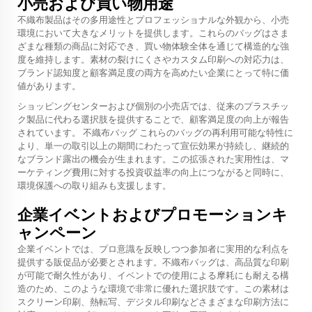
小売および買い物用途
不織布製品はその多用途性とプロフェッショナルな外観から、小売
環境において大きなメリットを提供します。これらのバッグはさま
ざまな種類の商品に対応でき、買い物体験全体を通じて構造的な強
度を維持します。素材の裂けにくさやカスタム印刷への対応力は、
ブランド認知度と顧客満足度の両方を高めたい企業にとって特に価
値があります。
ショッピングセンターおよび個別の小売店では、従来のプラスチッ
ク製品に代わる選択肢を提供することで、顧客満足度の向上が報告
されています。
不織布バッグ
これらのバッグの再利用可能な特性に
より、単一の取引以上の期間にわたって宣伝効果が持続し、継続的
なブランド露出の機会が生まれます。この拡張された実用性は、マ
ーケティング費用に対する投資収益率の向上につながると同時に、
環境保護への取り組みも支援します。
企業イベントおよびプロモーションキ
ャンペーン
企業イベントでは、プロ意識を反映しつつ参加者に実用的な利点を
提供する販促品が必要とされます。不織布バッグは、高品質な印刷
が可能で耐久性があり、イベントでの使用による摩耗にも耐える構
造のため、このような環境で非常に優れた選択肢です。この素材は
スクリーン印刷、熱転写、デジタル印刷などさまざまな印刷方法に