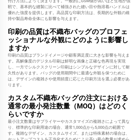
付け方法によって決まります。一般的にGSM値が高いほど生地が強
靭で、基本的な縫製に比べて補強された縫い目や熱溶着ハンドルは
優れた強度を提供します。高品質な印刷方法は、長期的な外観の維
持や製品寿命全体にも影響を与えます。
印刷の品質は不織布バッグのプロフェ
ッショナルな外観にどのように影響し
ますか
印刷の品質はブランドイメージや顧客満足度に大きな影響を与えま
す。高解像度のデジタル印刷は鮮明な画像と正確な色再現を実現
し、一方でシルクスクリーン印刷はシンプルなデザインに対して耐
久性があります。バッグの使用期間中に最適な外観を保つために
は、デザインの複雑さや使用頻度に応じた印刷方法を選ぶ必要があ
ります。
カスタム不織布バッグの注文における
通常の最小発注数量（MOQ）はどのく
らいですか
最小注文数量はサプライヤーやカスタマイズの複雑さによって異な
り、標準的な印刷用途の場合、通常1,000点から5,000点の範囲で
す。複雑なデザイン、カスタムサイズ、または特殊素材の場合は、
セットアップコストを正当化するためにより高い最小数量が求めら