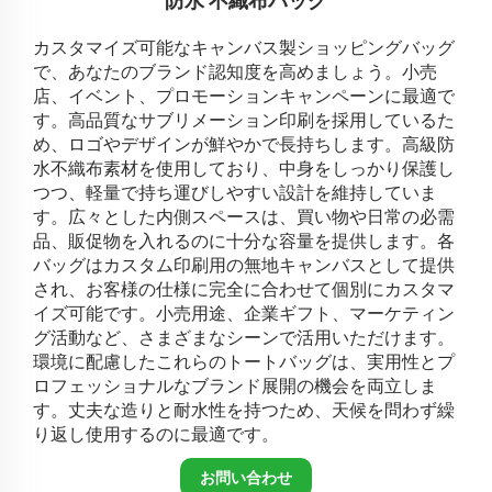
防水 不織布バッグ
カスタマイズ可能なキャンバス製ショッピングバッグ
で、あなたのブランド認知度を高めましょう。小売
店、イベント、プロモーションキャンペーンに最適で
す。高品質なサブリメーション印刷を採用しているた
め、ロゴやデザインが鮮やかで長持ちします。高級防
水不織布素材を使用しており、中身をしっかり保護し
つつ、軽量で持ち運びしやすい設計を維持していま
す。広々とした内側スペースは、買い物や日常の必需
品、販促物を入れるのに十分な容量を提供します。各
バッグはカスタム印刷用の無地キャンバスとして提供
され、お客様の仕様に完全に合わせて個別にカスタマ
イズ可能です。小売用途、企業ギフト、マーケティン
グ活動など、さまざまなシーンで活用いただけます。
環境に配慮したこれらのトートバッグは、実用性とプ
ロフェッショナルなブランド展開の機会を両立しま
す。丈夫な造りと耐水性を持つため、天候を問わず繰
り返し使用するのに最適です。
お問い合わせ