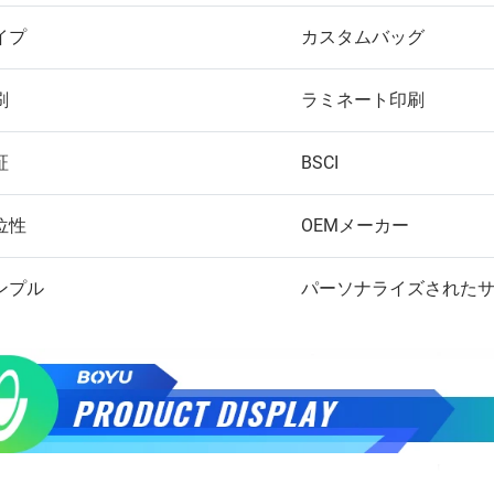
イプ
カスタムバッグ
刷
ラミネート印刷
証
BSCI
位性
OEMメーカー
ンプル
パーソナライズされた