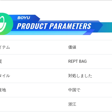
イテム
価値
質
REPT BAG
タイル
対処しました
産地
中国で
浙江