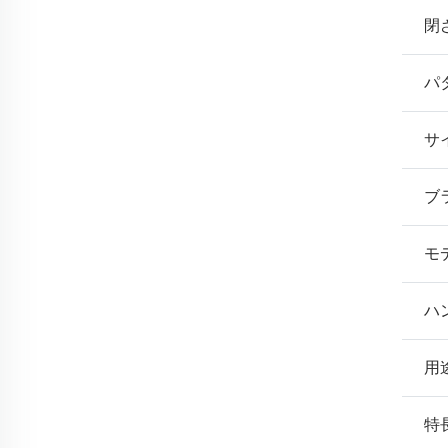
閉
パ
サ
ブ
モ
ハ
用
特