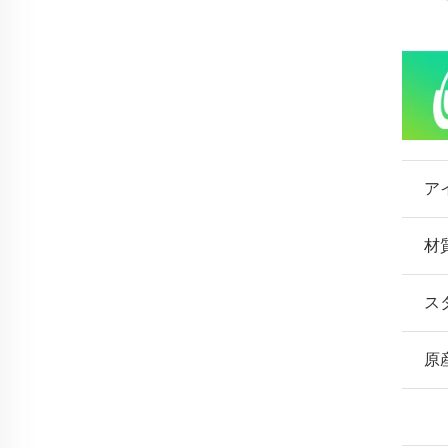
ア
材
ス
原