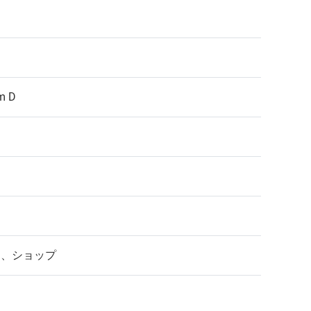
m D
ア、ショップ