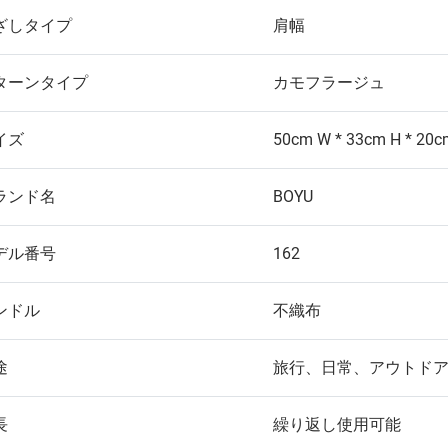
ざしタイプ
肩幅
ターンタイプ
カモフラージュ
イズ
50cm W * 33cm H * 20c
ランド名
BOYU
デル番号
162
ンドル
不織布
途
旅行、日常、アウトド
長
繰り返し使用可能