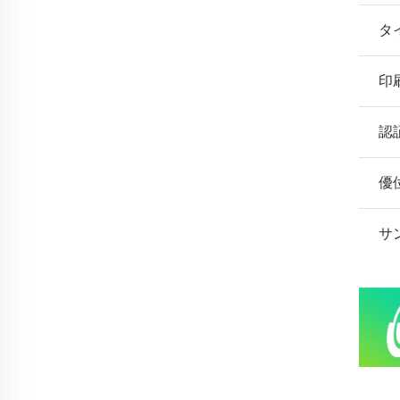
タ
印
認
優
サ