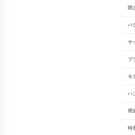
閉
パ
サ
ブ
モ
ハ
用
特