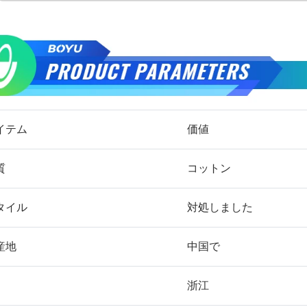
イテム
価値
質
コットン
タイル
対処しました
産地
中国で
浙江