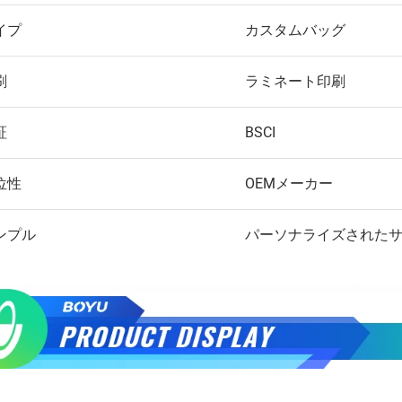
イプ
カスタムバッグ
刷
ラミネート印刷
証
BSCI
位性
OEMメーカー
ンプル
パーソナライズされた