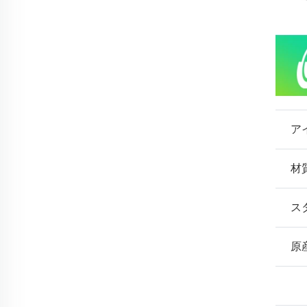
ア
材
ス
原