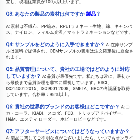
立し、現地従業員が100人以上います。 
Q3: あなたの製品の素材は何ですか 
製品 
?
A: 素材は不織布、PP編み、RPETラミネート生地、綿、キャンバ
ス、ナイロン、フィルム光沢／マットラミネーションなどです。 
Q4: サンプルをどのように入手できますか？ 
A: 在庫サンプ
ルは無料で提供され、OEMサンプルの費用は注文確定後に返金さ
れます。 
Q5: 品質管理について、貴社の工場ではどのように対応
していますか？ 
A: 品質が最優先です。私たちは常に、最初か
ら最後まで品質管理を非常に重視しています。BSCI、
ISO14001:2015、ISO9001:2008、SMETA、BRCの各認証を取得
しています。合格率：98％以上。 
Q6: 貴社の世界的ブランドのお客様はどこですか？ 
A: コ
カ・コーラ、KIABI、スコダ、FCB、トリップアドバイザー、
H&M、エスティ ローダー、ホビーロビーなどです。 
Q7: アフターサービスについてはどうなっていますか？ 
A: 
製品に関してご不明な点がございましたら、いつでもオンライ