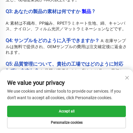
Q3: あなたの製品の素材は何ですか 
製品 
?
A: 素材は不織布、PP編み、RPETラミネート生地、綿、キャンバ
ス、ナイロン、フィルム光沢／マットラミネーションなどです。 
Q4: サンプルをどのように入手できますか？ 
A: 在庫サンプ
ルは無料で提供され、OEMサンプルの費用は注文確定後に返金さ
れます。 
Q5: 品質管理について、貴社の工場ではどのように対応
していますか？ 
A: 品質が最優先です。私たちは常に、最初か
ら最後まで品質管理を非常に重視しています。BSCI、
We value your privacy
ISO14001:2015、ISO9001:2008、SMETA、BRCの各認証を取得
しています。合格率：98％以上。 
We use cookies and similar tools to provide our services. If you
don't want to accept all cookies, click Personalize cookies.
Q6: 貴社の世界的ブランドのお客様はどこですか？ 
A: コ
カ・コーラ、KIABI、スコダ、FCB、トリップアドバイザー、
H&M、エスティ ローダー、ホビーロビーなどです。 
Accept all
Q7: アフターサービスについてはどうなっていますか？ 
Personalize cookies
A: 
製品に関してご不明な点がございましたら、いつでもオンライ