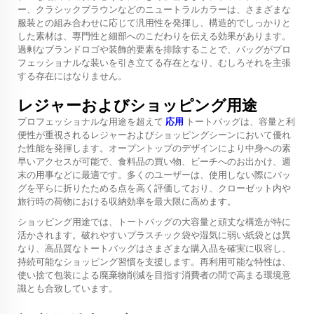
ー、クラシックブラウンなどのニュートラルカラーは、さまざまな
服装との組み合わせに応じて汎用性を発揮し、構造的でしっかりと
した素材は、専門性と細部へのこだわりを伝える効果があります。
過剰なブランドロゴや装飾的要素を排除することで、バッグがプロ
フェッショナルな装いを引き立てる存在となり、むしろそれを主張
する存在にはなりません。
レジャーおよびショッピング用途
プロフェッショナルな用途を超えて
応用
トートバッグは、容量と利
便性が重視されるレジャーおよびショッピングシーンにおいて優れ
た性能を発揮します。オープントップのデザインにより中身への素
早いアクセスが可能で、食料品の買い物、ビーチへのお出かけ、週
末の用事などに最適です。多くのユーザーは、使用しない際にバッ
グを平らに折りたためる点を高く評価しており、クローゼット内や
旅行時の荷物における収納効率を最大限に高めます。
ショッピング用途では、トートバッグの大容量と頑丈な構造が特に
活かされます。破れやすいプラスチック袋や湿気に弱い紙袋とは異
なり、高品質なトートバッグはさまざまな購入品を確実に収容し、
持続可能なショッピング習慣を支援します。再利用可能な特性は、
使い捨て包装による廃棄物削減を目指す消費者の間で高まる環境意
識とも合致しています。