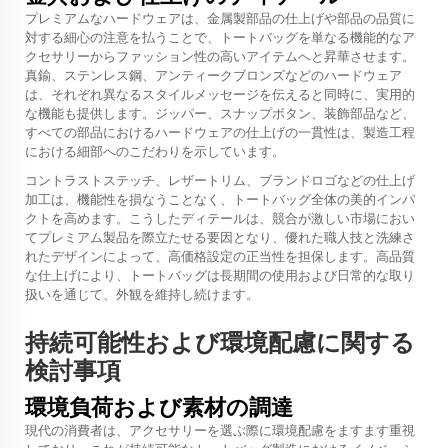
プレミアムなハードウェアは、金属製部品の仕上げや部品の品質に
対する細心の注意を払うことで、トートバッグを単なる機能的なア
クセサリーからファッション性の高いアイテムへと昇華させます。
真鍮、ステンレス鋼、アンティークブロンズなどのハードウェア
は、それぞれ異なるスタイルメッセージを伝えると同時に、実用的
な機能も提供します。ジッパー、スナップボタン、装飾部品など、
すべての部品におけるハードウェアの仕上げの一貫性は、製造工程
における細部へのこだわりを示しています。
コントラストステッチ、レザートリム、ブランドロゴなどの仕上げ
加工は、機能性を損なうことなく、トートバッグ全体の美的インパ
クトを高めます。こうしたディテールは、競合が激しい市場におい
てプレミアム製品を際立たせる要因となり、優れた職人技と洗練さ
れたデザインによって、高価格設定の正当性を担保します。高品質
な仕上げにより、トートバッグは長期間の使用および日常的な取り
扱いを通じて、外観を維持し続けます。
持続可能性および環境配慮に関する
検討事項
環境負荷および素材の調達
現代の消費者は、アクセサリーを選ぶ際に環境配慮をますます重視