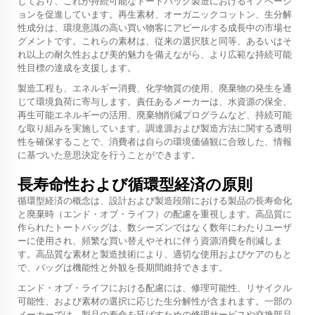
しており、これが持続可能なトートバッグ製造におけるイノベーシ
ョンを促進しています。再生素材、オーガニックコットン、生分解
性成分は、環境意識の高い買い物客にアピールする成長中の市場セ
グメントです。これらの素材は、従来の選択肢と同等、あるいはそ
れ以上の耐久性および美的魅力を備えながら、より広範な持続可能
性目標の達成を支援します。
製造工程も、エネルギー消費、化学物質の使用、廃棄物の発生を通
じて環境負荷に寄与します。責任あるメーカーは、水資源の保全、
再生可能エネルギーの活用、廃棄物削減プログラムなど、持続可能
な取り組みを実施しています。調達源および製造方法に関する透明
性を確保することで、消費者は自らの環境価値観に合致した、情報
に基づいた意思決定を行うことができます。
長寿命性および循環型経済の原則
循環型経済の概念は、設計および製造段階における製品の長寿命化
と廃棄時（エンド・オブ・ライフ）の配慮を重視します。高品質に
作られたトートバッグは、数シーズンではなく数年にわたりユーザ
ーに使用され、頻繁な買い替えやそれに伴う資源消費を削減しま
す。高品質な素材と製造技術により、適切な使用およびケアのもと
で、バッグは機能性と外観を長期間維持できます。
エンド・オブ・ライフにおける配慮には、修理可能性、リサイクル
可能性、および素材の選択に応じた生分解性が含まれます。一部の
メーカーでは、製品の寿命を延ばすための修理サービスや交換部品