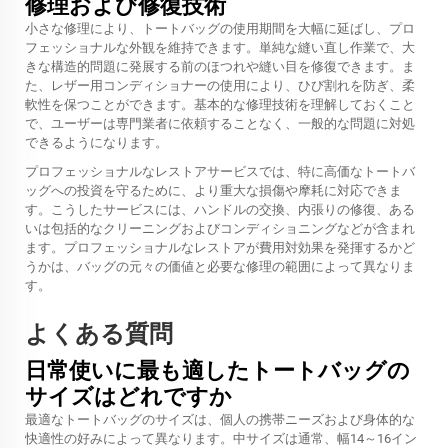
修理および修復技術
小さな修理により、トートバッグの使用期間を大幅に延ばし、プロ
フェッショナルな外観を維持できます。単純な縫い直し作業で、大
きな構造的問題に発展する前のほつれや縫い目を修復できます。ま
た、レザー用コンディショナーの使用により、ひび割れを防ぎ、柔
軟性を保つことができます。基本的な修理技術を理解しておくこと
で、ユーザーは専門業者に依頼することなく、一般的な問題に対処
できるようになります。
プロフェッショナルなレストアサービスでは、特に高価なトートバ
ッグへの投資を守るために、より重大な損傷や摩耗に対応できま
す。こうしたサービスには、ハンドルの交換、内張りの修復、ある
いは包括的なクリーニングおよびコンディショニングなどが含まれ
ます。プロフェッショナルなレストアが費用対効果を発揮するかど
うかは、バッグの元々の価値と必要な修理の範囲によって異なりま
す。
よくある質問
日常使いに最も適したトートバッグの
サイズはどれですか
最適なトートバッグのサイズは、個人の携帯ニーズおよび身体的な
快適性の好みによって異なります。中サイズは通常、幅14～16イン