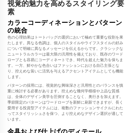
視覚的魅力を高めるスタイリング要
素
カラーコーディネーションとパターン
の統合
色の心理効果はトートバッグの選択において極めて重要な役割を果
たします。異なる色調は、個人のスタイルやライフスタイルの好み
について明確に異なるメッセージを伝えるからです。クラシックな
ニュートラルカラーは最大限の汎用性を備えており、既存のワード
ローブとも容易にコーディネートでき、時代を超えた魅力を保ちま
す。一方、鮮やかな色合いはファッションにおける自己主張とな
り、控えめな装いに活気を与えるアクセントアイテムとしても機能
します。
パターンの採用には、視覚的な興味深さと汎用性とのバランスを慎
重に検討する必要があります。控えめな幾何学模様や上品な質感
は、全体のデザイン美学を圧倒することなく、奥行きを加えます。
季節限定のパターンはワードローブを新鮮に刷新できますが、長く
愛用する投資型アイテムには、複数のファッションサイクルにわた
ってスタイリッシュさを保つ、より控えめなデザイン選択が適して
います。
金具および仕上げのディテール