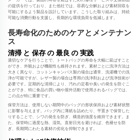
の提供を行っており、また他社では、容易な分解および素材回収を
可能にするよう製品を設計しています。こうした取り組みは、持続
可能な消費行動を支援し、長期的な環境負荷を低減します。
長寿命化のためのケアとメンテナン
ス
清掃 と 保存 の 最良 の 実践
適切なケアを行うことで、トートバッグの寿命を大幅に延ばすこと
ができ、外観および機能性も維持されます。素材ごとに洗浄方法は
大きく異なり、コットンキャンバス製の場合は通常、洗濯機での洗
浄が可能ですが、レザー製の場合は専用の洗浄剤および洗浄技術が
必要です。定期的な清掃により、汚れの定着や臭いの発生を防ぐこ
とができ、特に食品の買い物や屋外活動で使用されるバッグでは、
この点が特に重要です。
保管方法は、使用しない期間中のバッグの形状保持および素材状態
に影響を与えます。バッグ内に薄紙を詰めたり、平置きで保管した
りすることで、シワの発生を防ぎ、構造的強度を維持できます。ま
た、保管時に過度な熱、湿気、直射日光を避ければ、色褪せを防
ぎ、長期間にわたる素材の劣化を抑制できます。