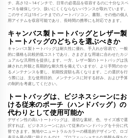
チ、高さ12～14インチで、日常の必需品を収容するのに十分なスペ
ースを確保しつつ、扱いにくくならないバランスが取れています。
このサイズは15インチまでのノートパソコン、書類、その他の個人
用アイテムを収容可能であり、長時間の携帯にも対応できます。
キャンバス製トートバッグとレザー製
トートバッグのどちらを選ぶべきか
キャンバス製トートバッグは耐久性に優れ、手入れが容易で、一般
的に価格も比較的低コストであり、さまざまな用途に合わせたカジ
ュアルな汎用性を提供します。一方、レザー製のトートバッグは洗
練された外観と長期的な耐久性を備えていますが、より手間のかか
るメンテナンスを要し、初期投資額も高くなります。この選択を行
う際には、主な使用目的、メンテナンスに対する好み、および予算
の制約を考慮してください。
トートバッグは、ビジネスシーンにお
ける従来のポーチ（ハンドバッグ）の
代わりとして使用可能か
デザイン性の高いトートバッグは、適切な素材、色、サイズ感で選
択すれば、ビジネスシーンにおいて従来のハンドバッグを十分に代
替できます。無地やニュートラルカラーの構造的デザインで、ロゴ
表示を最小限に抑えたものは、プロフェッショナルな外観を保ちな