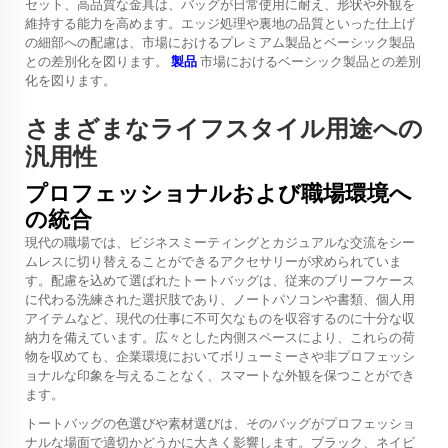
セット、高品質な金具は、バッグが日常使用に耐え、形状や外観を
維持する能力を高めます。エッジ処理や裏地の品質といった仕上げ
の細部への配慮は、市場におけるプレミアム製品とベーシック製品
との差別化を図ります。
製品
市場におけるベーシック製品との差別
化を図ります。
さまざまなライフスタイル用途への
汎用性
プロフェッショナルおよび職場環境へ
の統合
現代の職場では、ビジネスミーティングとカジュアルな交流をシー
ムレスに切り替えることができるアクセサリーが求められていま
す。配慮を込めて選ばれたトートバッグは、従来のブリーフケース
に代わる洗練された選択肢であり、ノートパソコンや書類、個人用
アイテムなど、現代の仕事に不可欠なものを収容するのに十分な収
納力を備えています。広々とした内側スペースにより、これらの荷
物を収めても、企業環境においてボリューミーさや非プロフェッシ
ョナルな印象を与えることなく、スマートな外観を保つことができ
ます。
トートバッグの色選びや素材選びは、そのバッグがプロフェッショ
ナルな場面で適切かどうかに大きく影響します。ブラック、ネイビ