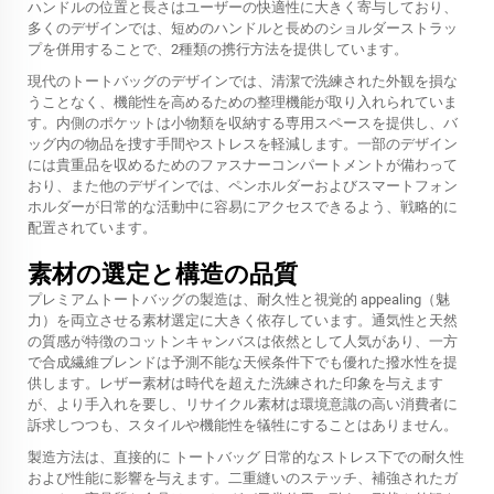
ハンドルの位置と長さはユーザーの快適性に大きく寄与しており、
多くのデザインでは、短めのハンドルと長めのショルダーストラッ
プを併用することで、2種類の携行方法を提供しています。
現代のトートバッグのデザインでは、清潔で洗練された外観を損な
うことなく、機能性を高めるための整理機能が取り入れられていま
す。内側のポケットは小物類を収納する専用スペースを提供し、バ
ッグ内の物品を捜す手間やストレスを軽減します。一部のデザイン
には貴重品を収めるためのファスナーコンパートメントが備わって
おり、また他のデザインでは、ペンホルダーおよびスマートフォン
ホルダーが日常的な活動中に容易にアクセスできるよう、戦略的に
配置されています。
素材の選定と構造の品質
プレミアムトートバッグの製造は、耐久性と視覚的 appealing（魅
力）を両立させる素材選定に大きく依存しています。通気性と天然
の質感が特徴のコットンキャンバスは依然として人気があり、一方
で合成繊維ブレンドは予測不能な天候条件下でも優れた撥水性を提
供します。レザー素材は時代を超えた洗練された印象を与えます
が、より手入れを要し、リサイクル素材は環境意識の高い消費者に
訴求しつつも、スタイルや機能性を犠牲にすることはありません。
製造方法は、直接的に
トートバッグ
日常的なストレス下での耐久性
および性能に影響を与えます。二重縫いのステッチ、補強されたガ