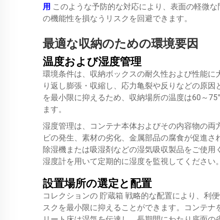
用
このような予防的な対応により、表面の軽微な
の機能性を損なうリスクを回避できます。
最適な収納のための環境要因
温度および湿度管理
環境条件は、収納ボックスの耐久性および性能に
り返し膨張・収縮し、応力亀裂や反りなどの原因
を最小限に抑えるため、収納場所の温度は60～75°F
ます。
湿度管理は、コンテナ本体およびその内容物の両
ビの発生、素材の劣化、金属部品の腐食が促進さ
除湿機または吸湿剤などの湿気吸収製品をご使用
湿度計を用いて定期的に湿度を監視してください
設置場所の選定と配置
コレクションの
貯蔵箱
戦略的な配置により、利便
スクを最小限に抑えることができます。コンテナ
リート床は湿気を伝達し、長期間にわたり底面の