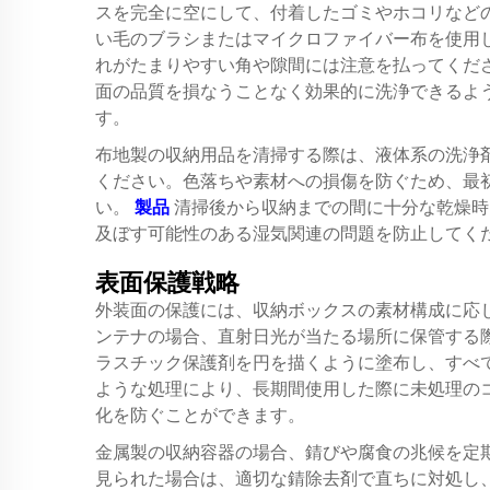
スを完全に空にして、付着したゴミやホコリなど
い毛のブラシまたはマイクロファイバー布を使用
れがたまりやすい角や隙間には注意を払ってくだ
面の品質を損なうことなく効果的に洗浄できるよ
す。
布地製の収納用品を清掃する際は、液体系の洗浄
ください。色落ちや素材への損傷を防ぐため、最
い。
製品
清掃後から収納までの間に十分な乾燥時
及ぼす可能性のある湿気関連の問題を防止してく
表面保護戦略
外装面の保護には、収納ボックスの素材構成に応
ンテナの場合、直射日光が当たる場所に保管する
ラスチック保護剤を円を描くように塗布し、すべ
ような処理により、長期間使用した際に未処理の
化を防ぐことができます。
金属製の収納容器の場合、錆びや腐食の兆候を定
見られた場合は、適切な錆除去剤で直ちに対処し