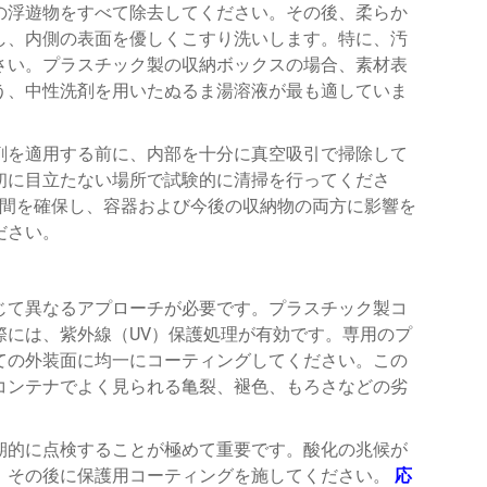
の浮遊物をすべて除去してください。その後、柔らか
し、内側の表面を優しくこすり洗いします。特に、汚
さい。プラスチック製の収納ボックスの場合、素材表
う、中性洗剤を用いたぬるま湯溶液が最も適していま
剤を適用する前に、内部を十分に真空吸引で掃除して
初に目立たない場所で試験的に清掃を行ってくださ
間を確保し、容器および今後の収納物の両方に影響を
ださい。
じて異なるアプローチが必要です。プラスチック製コ
際には、紫外線（UV）保護処理が有効です。専用のプ
ての外装面に均一にコーティングしてください。この
コンテナでよく見られる亀裂、褪色、もろさなどの劣
期的に点検することが極めて重要です。酸化の兆候が
、その後に保護用コーティングを施してください。
応