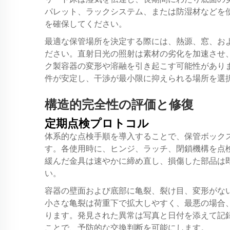
パレット、ラックシステム、または防湿材などを
を確保してください。
最適な保管場所を決定する際には、熱源、窓、お
ださい。直射日光の照射は素材の劣化を加速させ
ク製容器の変形や溶融を引き起こす可能性があり
件が安定し、干渉が最小限に抑えられる場所を選
構造的完全性の評価と修復
定期点検プロトコル
体系的な点検手順を導入することで、保管ボック
す。各使用時に、ヒンジ、ラッチ、閉鎖機構を点
緩んだ金具は速やかに締め直し、損傷した部品は
い。
容器の壁面および底部に亀裂、裂け目、変形がな
小さな亀裂は荷重下で拡大しやすく、最悪の場合
ります。発見された異常は写真と日付を添えて記
ことで、予防的な交換判断を可能にします。