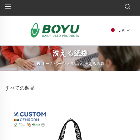
JA
洗える紙袋
ホームページ
>
製品
>
洗える紙袋
すべての製品