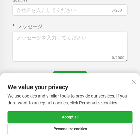
0/200
メッセージ
0/1000
送信
We value your privacy
We use cookies and similar tools to provide our services. If you
don't want to accept all cookies, click Personalize cookies.
Accept all
お問い合わせ
Personalize cookies