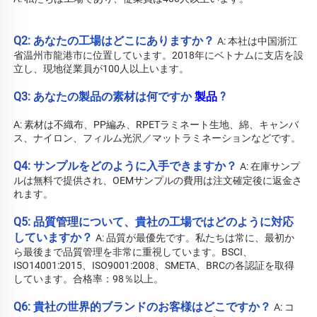
Q2: あなたの工場はどこにありますか？ 
A: 
本社は中国浙江
省温州市龍港市に位置しています。2018年にベトナムに支店を設
立し、現地従業員が100人以上います。 
Q3: あなたの製品の素材は何ですか 
製品 
?
A: 素材は不織布、PP編み、RPETラミネート生地、綿、キャンバ
ス、ナイロン、フィルム光沢／マットラミネーションなどです。 
Q4: サンプルをどのように入手できますか？ 
A: 在庫サンプ
ルは無料で提供され、OEMサンプルの費用は注文確定後に返金さ
れます。 
Q5: 品質管理について、貴社の工場ではどのように対応
していますか？ 
A: 品質が最優先です。私たちは常に、最初か
ら最後まで品質管理を非常に重視しています。BSCI、
ISO14001:2015、ISO9001:2008、SMETA、BRCの各認証を取得
しています。合格率：98％以上。 
Q6: 貴社の世界的ブランドのお客様はどこですか？ 
A: コ